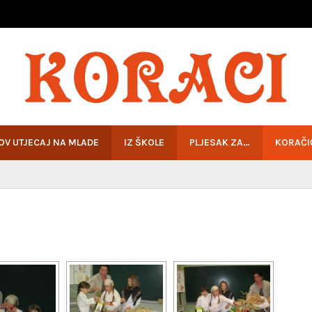
HOV UTJECAJ NA MLADE
IZ ŠKOLE
PLJESAK ZA…
KORAČI