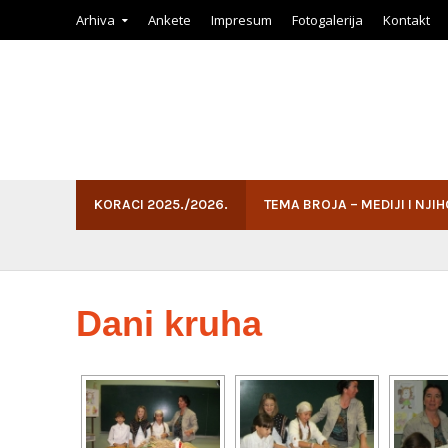
Arhiva
Ankete
Impresum
Fotogalerija
Kontakt
KORACI 2025./2026.
TEMA BROJA – MEDIJI I NJI
Dani kruha