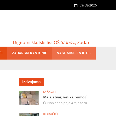
09/08/2026
Digitalni školski list OŠ
Stanovi
, Zadar
ĆI
ZADARSKI KANTUNIĆ
NAŠE MIŠLJENJE O…
Izdvajamo
IZ ŠKOLE
Mala stvar, velika pomoć
Napisano prije 4 mjeseca
KORAČIĆI