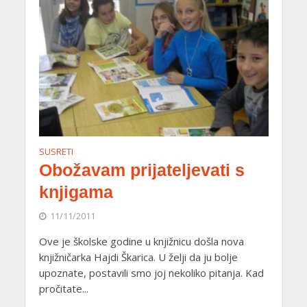
SUSRETI
Obožavam prijateljevati s
knjigama
11/11/2011
Ove je školske godine u knjižnicu došla nova
knjižničarka Hajdi Škarica. U želji da ju bolje
upoznate, postavili smo joj nekoliko pitanja. Kad
pročitate...