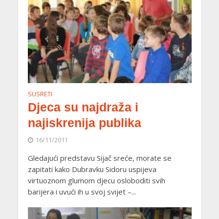
SUSRETI
Djeca su najdraža i
najiskrenija publika
16/11/2011
Gledajući predstavu Sijač sreće, morate se
zapitati kako Dubravku Sidoru uspijeva
virtuoznom glumom djecu osloboditi svih
barijera i uvući ih u svoj svijet –...