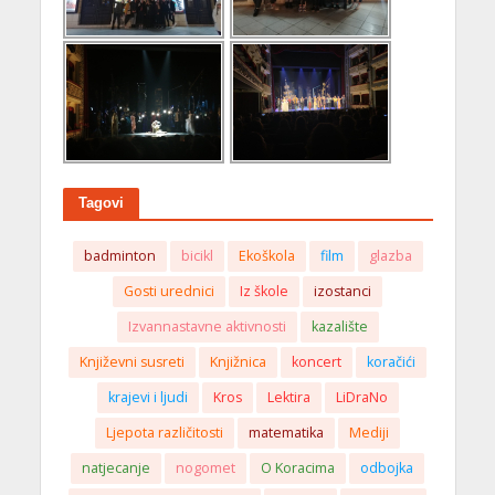
Tagovi
badminton
bicikl
Ekoškola
film
glazba
Gosti urednici
Iz škole
izostanci
Izvannastavne aktivnosti
kazalište
Književni susreti
Knjižnica
koncert
koračići
krajevi i ljudi
Kros
Lektira
LiDraNo
Ljepota različitosti
matematika
Mediji
natjecanje
nogomet
O Koracima
odbojka