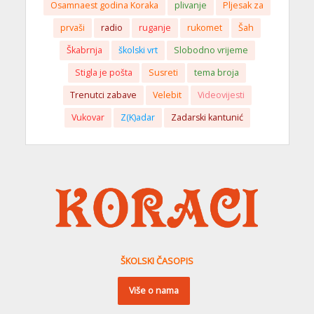
Osamnaest godina Koraka
plivanje
Pljesak za
prvaši
radio
ruganje
rukomet
Šah
Škabrnja
školski vrt
Slobodno vrijeme
Stigla je pošta
Susreti
tema broja
Trenutci zabave
Velebit
Videovijesti
Vukovar
Z(K)adar
Zadarski kantunić
ŠKOLSKI ČASOPIS
Više o nama