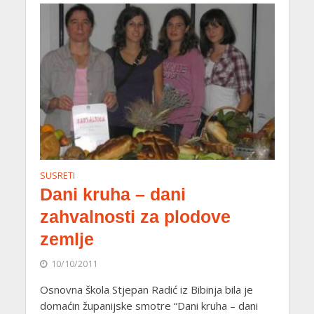
SUSRETI
Dani kruha – dani
zahvalnosti za plodove
zemlje
10/10/2011
Osnovna škola Stjepan Radić iz Bibinja bila je
domaćin županijske smotre “Dani kruha – dani