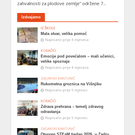
zahvalnosti za plodove zemlje” održene 7...
Izdvajamo
IZ ŠKOLE
Mala stvar, velika pomoć
Napisano prije 4 mjeseca
KORAČIĆI
Emocije pod povećalom – mali učenici,
velike spoznaje
Napisano prije 4 mjeseca
ZADARSKI KANTUNIĆ
Rukometna groznica na Višnjiku
Napisano prije 5 mjeseci
KORAČIĆI
Zdrava prehrana – temelj zdravog
odrastanja
Napisano prije 5 mjeseci
ZADARSKI KANTUNIĆ
Otvoren STEaM tjedan 2026. u Zadru