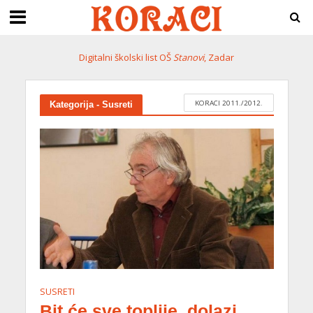
Digitalni školski list OŠ
Stanovi
, Zadar
KORACI 2011./2012.
Kategorija - Susreti
SUSRETI
Bit će sve toplije, dolazi