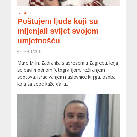
SUSRETI
Poštujem ljude koji su
mijenjali svijet svojom
umjetnošću
23/01/2012
Mare Milin, Zadranka s adresom u Zagrebu, koja
se bavi modnom fotografijom, režiranjem
spotova, izrađivanjem naslovnice knjiga, osoba
koja za sebe kaže da ju...