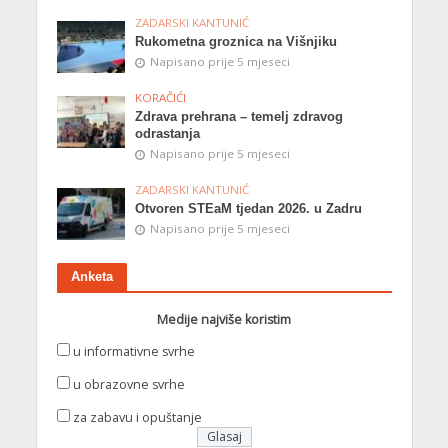
ZADARSKI KANTUNIĆ
Rukometna groznica na Višnjiku
Napisano prije 5 mjeseci
KORAČIĆI
Zdrava prehrana – temelj zdravog
odrastanja
Napisano prije 5 mjeseci
ZADARSKI KANTUNIĆ
Otvoren STEaM tjedan 2026. u Zadru
Napisano prije 5 mjeseci
Anketa
Medije najviše koristim
u informativne svrhe
u obrazovne svrhe
za zabavu i opuštanje