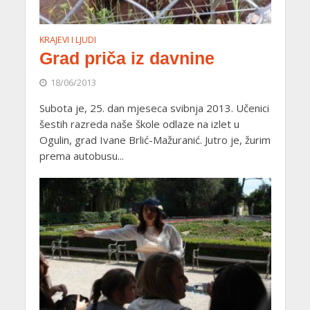
KRAJEVI I LJUDI
Grad priča iz davnine
18/06/2013
Subota je, 25. dan mjeseca svibnja 2013. Učenici
šestih razreda naše škole odlaze na izlet u
Ogulin, grad Ivane Brlić-Mažuranić. Jutro je, žurim
prema autobusu...