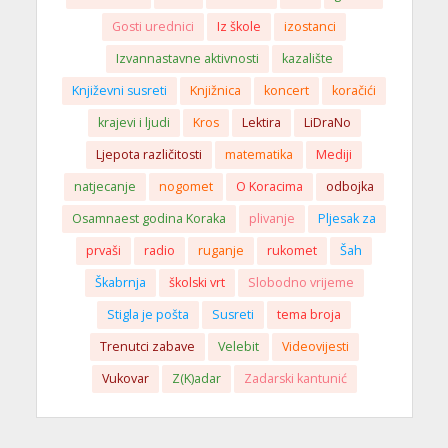
Gosti urednici
Iz škole
izostanci
Izvannastavne aktivnosti
kazalište
Književni susreti
Knjižnica
koncert
koračići
krajevi i ljudi
Kros
Lektira
LiDraNo
Ljepota različitosti
matematika
Mediji
natjecanje
nogomet
O Koracima
odbojka
Osamnaest godina Koraka
plivanje
Pljesak za
prvaši
radio
ruganje
rukomet
Šah
Škabrnja
školski vrt
Slobodno vrijeme
Stigla je pošta
Susreti
tema broja
Trenutci zabave
Velebit
Videovijesti
Vukovar
Z(K)adar
Zadarski kantunić