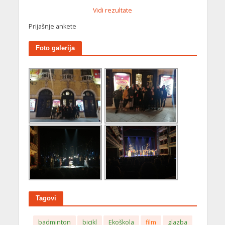
Vidi rezultate
Prijašnje ankete
Foto galerija
Tagovi
badminton
bicikl
Ekoškola
film
glazba