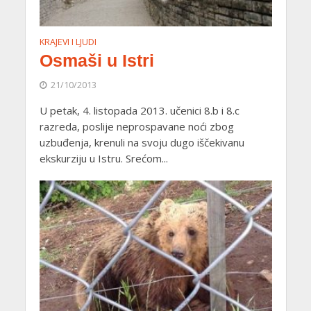
KRAJEVI I LJUDI
Osmaši u Istri
21/10/2013
U petak, 4. listopada 2013. učenici 8.b i 8.c
razreda, poslije neprospavane noći zbog
uzbuđenja, krenuli na svoju dugo iščekivanu
ekskurziju u Istru. Srećom...