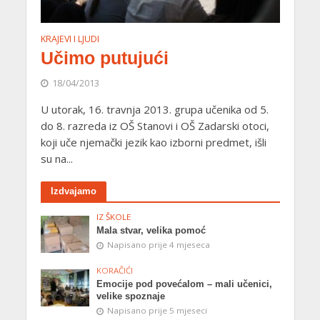
KRAJEVI I LJUDI
Učimo putujući
18/04/2013
U utorak, 16. travnja 2013. grupa učenika od 5.
do 8. razreda iz OŠ Stanovi i OŠ Zadarski otoci,
koji uče njemački jezik kao izborni predmet, išli
su na...
Izdvajamo
IZ ŠKOLE
Mala stvar, velika pomoć
Napisano prije 4 mjeseca
KORAČIĆI
Emocije pod povećalom – mali učenici,
velike spoznaje
Napisano prije 5 mjeseci