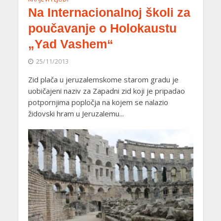
Na Internacionalnoj školi za
poučavanje o Holokaustu
„Yad Vashem“
25/11/2013
Zid plača u jeruzalemskome starom gradu je
uobičajeni naziv za Zapadni zid koji je pripadao
potpornjima popločja na kojem se nalazio
židovski hram u Jeruzalemu...