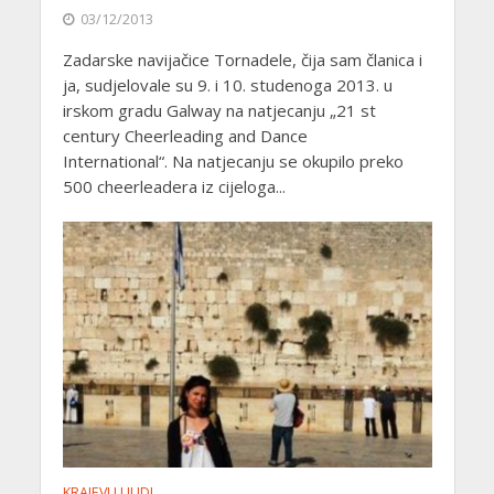
03/12/2013
Zadarske navijačice Tornadele, čija sam članica i
ja, sudjelovale su 9. i 10. studenoga 2013. u
irskom gradu Galway na natjecanju „21 st
century Cheerleading and Dance
International“. Na natjecanju se okupilo preko
500 cheerleadera iz cijeloga...
KRAJEVI I LJUDI