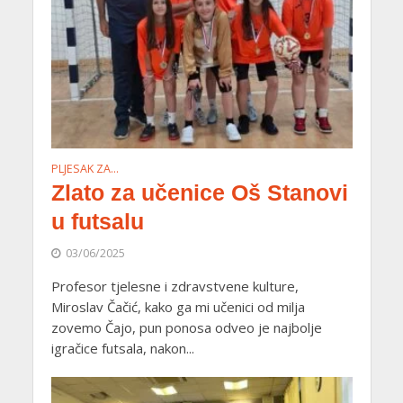
PLJESAK ZA…
Zlato za učenice Oš Stanovi
u futsalu
03/06/2025
Profesor tjelesne i zdravstvene kulture,
Miroslav Čačić, kako ga mi učenici od milja
zovemo Čajo, pun ponosa odveo je najbolje
igračice futsala, nakon...