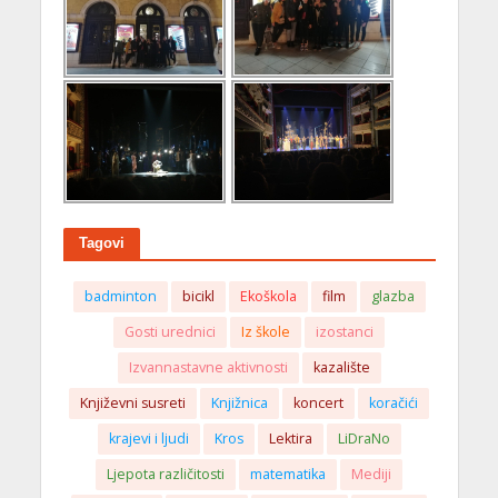
Tagovi
badminton
bicikl
Ekoškola
film
glazba
Gosti urednici
Iz škole
izostanci
Izvannastavne aktivnosti
kazalište
Književni susreti
Knjižnica
koncert
koračići
krajevi i ljudi
Kros
Lektira
LiDraNo
Ljepota različitosti
matematika
Mediji