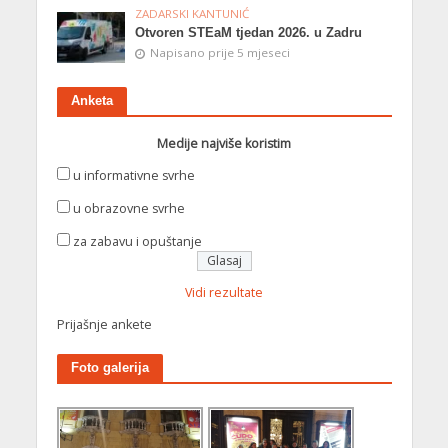
ZADARSKI KANTUNIĆ
Otvoren STEaM tjedan 2026. u Zadru
Napisano prije 5 mjeseci
Anketa
Medije najviše koristim
u informativne svrhe
u obrazovne svrhe
za zabavu i opuštanje
Vidi rezultate
Prijašnje ankete
Foto galerija