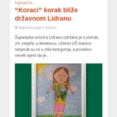
PLJESAK ZA…
“Koraci” korak bliže
državnom Lidranu
Napisano prije 5 mjeseci
Županijska smotra Lidrano održana je u utorak,
24. veljače, u Benkovcu. Učenici OŠ Stanovi
natjecali su se u više kategorija, a posebno
veseli vijest da je...