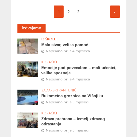
1
2
3
Izdvajamo
IZ ŠKOLE
Mala stvar, velika pomoć
Napisano prije 4 mjeseca
KORAČIĆI
Emocije pod povećalom – mali učenici,
velike spoznaje
Napisano prije 4 mjeseca
ZADARSKI KANTUNIĆ
Rukometna groznica na Višnjiku
Napisano prije 5 mjeseci
KORAČIĆI
Zdrava prehrana – temelj zdravog
odrastanja
Napisano prije 5 mjeseci