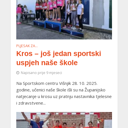
PLJESAK ZA…
Kros – još jedan sportski
uspjeh naše škole
Napisano prije 9 mjeseci
Na Sportskom centru Višnjik 28. 10. 2025.
godine, učenici naše škole išli su na Županijsko
natjecanje u krosu uz pratnju nastavnika tjelesne
i zdravstvene...