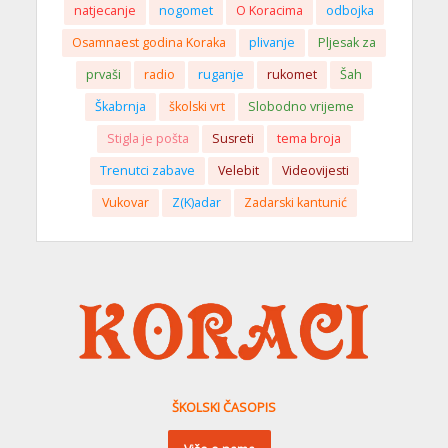
natjecanje
nogomet
O Koracima
odbojka
Osamnaest godina Koraka
plivanje
Pljesak za
prvaši
radio
ruganje
rukomet
Šah
Škabrnja
školski vrt
Slobodno vrijeme
Stigla je pošta
Susreti
tema broja
Trenutci zabave
Velebit
Videovijesti
Vukovar
Z(K)adar
Zadarski kantunić
ŠKOLSKI ČASOPIS