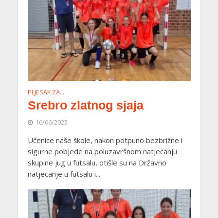
PLJESAK ZA…
Srebro zlatnog sjaja
16/06/2025
Učenice naše škole, nakon potpuno bezbrižne i
sigurne pobjede na poluzavršnom natjecanju
skupine jug u futsalu, otišle su na Državno
natjecanje u futsalu i...