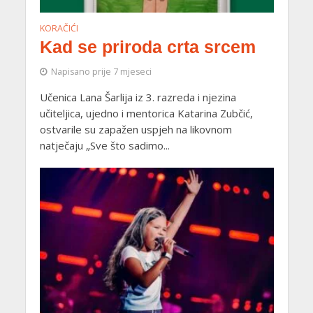
KORAČIĆI
Kad se priroda crta srcem
Napisano prije 7 mjeseci
Učenica Lana Šarlija iz 3. razreda i njezina
učiteljica, ujedno i mentorica Katarina Zubčić,
ostvarile su zapažen uspjeh na likovnom
natječaju „Sve što sadimo...