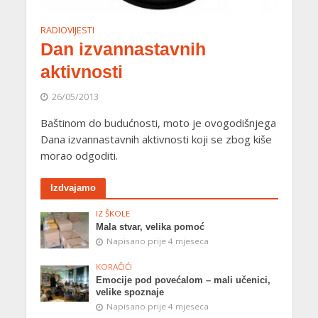
RADIOVIJESTI
Dan izvannastavnih
aktivnosti
26/05/2013
Baštinom do budućnosti, moto je ovogodišnjega
Dana izvannastavnih aktivnosti koji se zbog kiše
morao odgoditi.
Izdvajamo
IZ ŠKOLE
Mala stvar, velika pomoć
Napisano prije 4 mjeseca
KORAČIĆI
Emocije pod povećalom – mali učenici,
velike spoznaje
Napisano prije 4 mjeseca