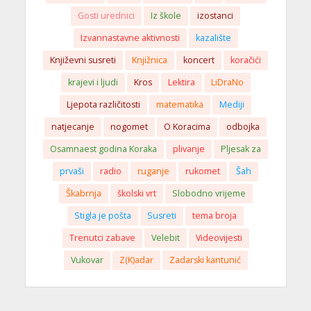
Gosti urednici
Iz škole
izostanci
Izvannastavne aktivnosti
kazalište
Književni susreti
Knjižnica
koncert
koračići
krajevi i ljudi
Kros
Lektira
LiDraNo
Ljepota različitosti
matematika
Mediji
natjecanje
nogomet
O Koracima
odbojka
Osamnaest godina Koraka
plivanje
Pljesak za
prvaši
radio
ruganje
rukomet
Šah
Škabrnja
školski vrt
Slobodno vrijeme
Stigla je pošta
Susreti
tema broja
Trenutci zabave
Velebit
Videovijesti
Vukovar
Z(K)adar
Zadarski kantunić