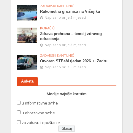
ZADARSKI KANTUNIĆ
Rukometna groznica na Višnjiku
Napisano prije 5 mjeseci
KORAČIĆI
Zdrava prehrana – temelj zdravog
odrastanja
Napisano prije 5 mjeseci
ZADARSKI KANTUNIĆ
Otvoren STEaM tjedan 2026. u Zadru
Napisano prije 5 mjeseci
Anketa
Medije najviše koristim
u informativne svrhe
u obrazovne svrhe
za zabavu i opuštanje