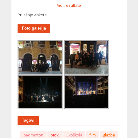
Vidi rezultate
Prijašnje ankete
Foto galerija
Tagovi
badminton
bicikl
Ekoškola
film
glazba