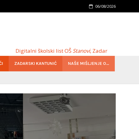
06/08/2026
Digitalni školski list OŠ
Stanovi
, Zadar
ĆI
ZADARSKI KANTUNIĆ
NAŠE MIŠLJENJE O…