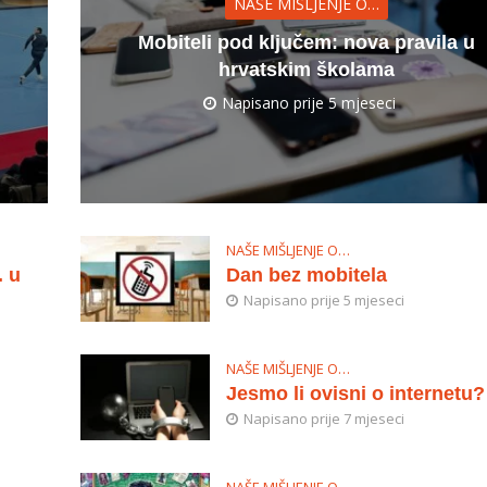
NAŠE MIŠLJENJE O…
Mobiteli pod ključem: nova pravila u
hrvatskim školama
Napisano prije 5 mjeseci
NAŠE MIŠLJENJE O…
. u
Dan bez mobitela
Napisano prije 5 mjeseci
NAŠE MIŠLJENJE O…
Jesmo li ovisni o internetu?
Napisano prije 7 mjeseci
NAŠE MIŠLJENJE O…