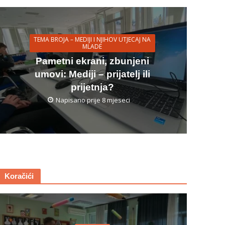
TEMA BROJA – MEDIJI I NJIHOV UTJECAJ NA
MLADE
Pametni ekrani, zbunjeni
umovi: Mediji – prijatelj ili
prijetnja?
Napisano prije 8 mjeseci
Koračići