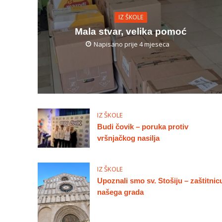
IZ ŠKOLE
Mala stvar, velika pomoć
Napisano prije 4 mjeseca
IZ ŠKOLE
Budi čovik – poruka protiv
vršnjačkog nasilja
IZ ŠKOLE
Upoznali smo sv. Stošiju – zaštitnic
našega grada