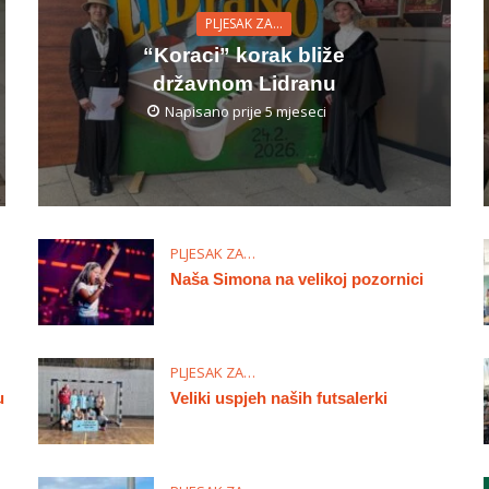
PLJESAK ZA…
“Koraci” korak bliže
državnom Lidranu
Napisano prije 5 mjeseci
PLJESAK ZA…
Naša Simona na velikoj pozornici
PLJESAK ZA…
u
Veliki uspjeh naših futsalerki