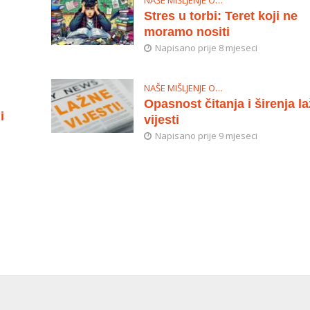
Stres u torbi: Teret koji ne
moramo nositi
Napisano prije 8 mjeseci
NAŠE MIŠLJENJE O…
Opasnost čitanja i širenja l
i
vijesti
Napisano prije 9 mjeseci