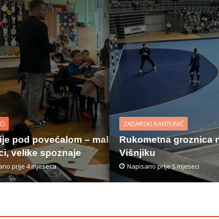
ĆI
ZADARSKI KANTUNIĆ
je pod povećalom – mali
Rukometna groznica 
ci, velike spoznaje
Višnjiku
no prije 4 mjeseca
Napisano prije 5 mjeseci