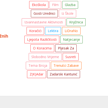
Ekoškola
Film
Glazba
Gosti Urednici
Iz Škole
Izvannastavne Aktivnosti
Knjižnica
Koračići
Lektira
LiDraNo
ažnih
Ljepota Različitosti
Natjecanje
O Koracima
Pljesak Za
Slobodno Vrijeme
Susreti
Tema Broja
Trenutci Zabave
Z(K)adar
Zadarski Kantunić