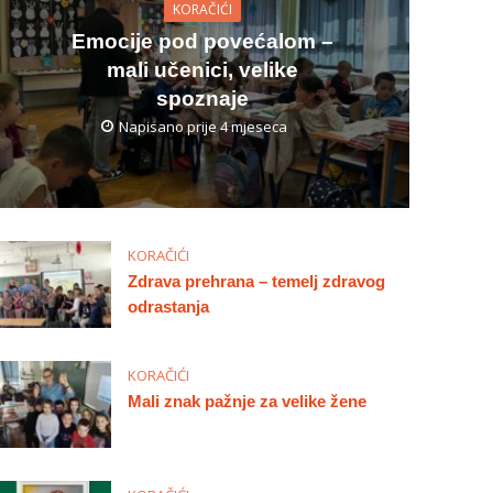
KORAČIĆI
Emocije pod povećalom –
mali učenici, velike
spoznaje
Napisano prije 4 mjeseca
KORAČIĆI
Zdrava prehrana – temelj zdravog
odrastanja
KORAČIĆI
Mali znak pažnje za velike žene