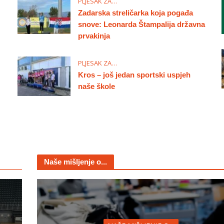
PLJESAK ZA…
Zadarska streličarka koja pogađa
snove: Leonarda Štampalija državna
prvakinja
PLJESAK ZA…
Kros – još jedan sportski uspjeh
naše škole
Naše mišljenje o...