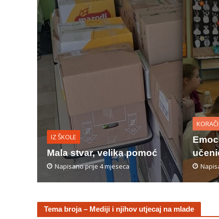
KORAČI
IZ ŠKOLE
Emoci
Mala stvar, velika pomoć
učeni
Napisano prije 4 mjeseca
Napisa
Tema broja – Mediji i njihov utjecaj na mlade