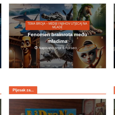
TEMA BROJA – MEDIJI I NJIHOV UTJECAJ NA
MLADE
Fenomen brainrota među
mladima
Napisano prije 6 mjeseci
Pljesak za...