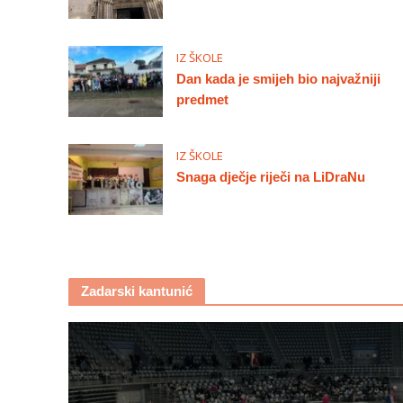
IZ ŠKOLE
Dan kada je smijeh bio najvažniji
predmet
IZ ŠKOLE
Snaga dječje riječi na LiDraNu
Zadarski kantunić