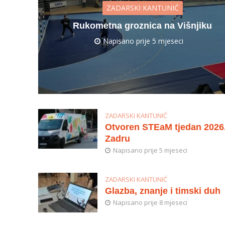
ZADARSKI KANTUNIĆ
Rukometna groznica na Višnjiku
Napisano prije 5 mjeseci
ZADARSKI KANTUNIĆ
Otvoren STEaM tjedan 2026
Zadru
Napisano prije 5 mjeseci
ZADARSKI KANTUNIĆ
Glazba, znanje i timski duh
Napisano prije 8 mjeseci