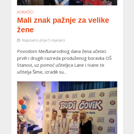
KORAČIĆI
Mali znak pažnje za velike
žene
Napisano prije 5 mjeseci
Povodom Međunarodnog dana žena učenici
prvih i drugih razreda produženog boravka OŠ
Stanovi, uz pomoć učiteljica Lane i Ivane te
učitelja Šime, izradili su...