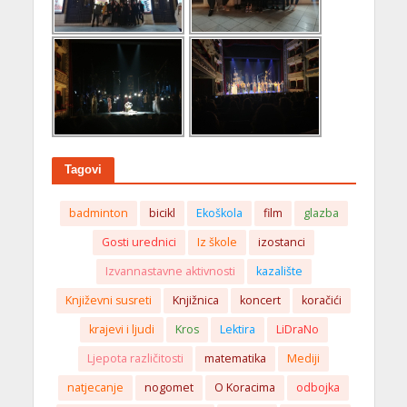
Tagovi
badminton
bicikl
Ekoškola
film
glazba
Gosti urednici
Iz škole
izostanci
Izvannastavne aktivnosti
kazalište
Književni susreti
Knjižnica
koncert
koračići
krajevi i ljudi
Kros
Lektira
LiDraNo
Ljepota različitosti
matematika
Mediji
natjecanje
nogomet
O Koracima
odbojka