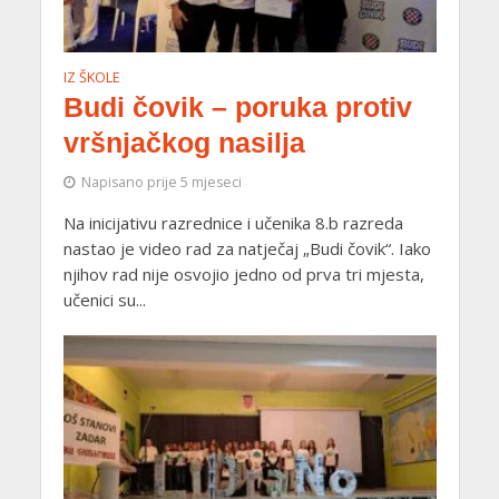
IZ ŠKOLE
Budi čovik – poruka protiv
vršnjačkog nasilja
Napisano prije 5 mjeseci
Na inicijativu razrednice i učenika 8.b razreda
nastao je video rad za natječaj „Budi čovik“. Iako
njihov rad nije osvojio jedno od prva tri mjesta,
učenici su...