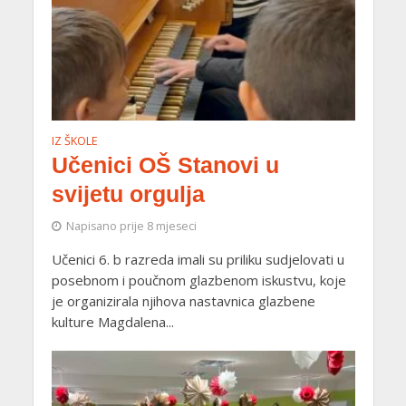
IZ ŠKOLE
Učenici OŠ Stanovi u
svijetu orgulja
Napisano prije 8 mjeseci
Učenici 6. b razreda imali su priliku sudjelovati u
posebnom i poučnom glazbenom iskustvu, koje
je organizirala njihova nastavnica glazbene
kulture Magdalena...