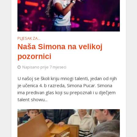
PLJESAK ZA…
Naša Simona na velikoj
pozornici
Napisano prije 7 mjeseci
U našoj se školi kriju mnogi talenti, jedan od njih
je učenica 4. b razreda, Simona Pucar. Simona
ima predivan glas koji su prepoznali i u dječjem
talent showu...