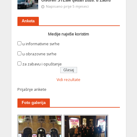
Otvoren STEaM tjedan 2026. u Zadru
Napisano prije 5 mjeseci
Anketa
Medije najviše koristim
u informativne svrhe
u obrazovne svrhe
za zabavu i opuštanje
Vidi rezultate
Prijašnje ankete
Foto galerija