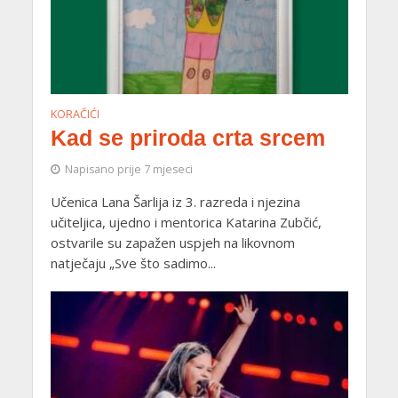
KORAČIĆI
Kad se priroda crta srcem
Napisano prije 7 mjeseci
Učenica Lana Šarlija iz 3. razreda i njezina
učiteljica, ujedno i mentorica Katarina Zubčić,
ostvarile su zapažen uspjeh na likovnom
natječaju „Sve što sadimo...