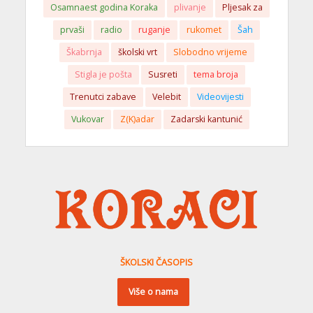
Osamnaest godina Koraka
plivanje
Pljesak za
prvaši
radio
ruganje
rukomet
Šah
Škabrnja
školski vrt
Slobodno vrijeme
Stigla je pošta
Susreti
tema broja
Trenutci zabave
Velebit
Videovijesti
Vukovar
Z(K)adar
Zadarski kantunić
ŠKOLSKI ČASOPIS
Više o nama