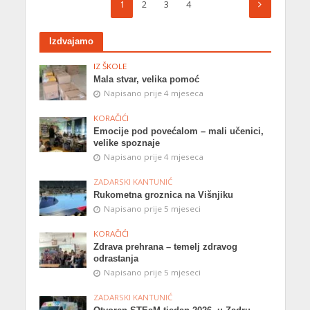
1
2
3
4
Izdvajamo
IZ ŠKOLE
Mala stvar, velika pomoć
Napisano prije 4 mjeseca
KORAČIĆI
Emocije pod povećalom – mali učenici,
velike spoznaje
Napisano prije 4 mjeseca
ZADARSKI KANTUNIĆ
Rukometna groznica na Višnjiku
Napisano prije 5 mjeseci
KORAČIĆI
Zdrava prehrana – temelj zdravog
odrastanja
Napisano prije 5 mjeseci
ZADARSKI KANTUNIĆ