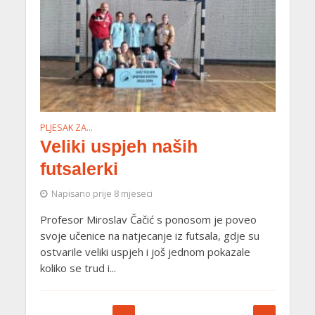
PLJESAK ZA…
Veliki uspjeh naših
futsalerki
Napisano prije 8 mjeseci
Profesor Miroslav Čačić s ponosom je poveo
svoje učenice na natjecanje iz futsala, gdje su
ostvarile veliki uspjeh i još jednom pokazale
koliko se trud i...