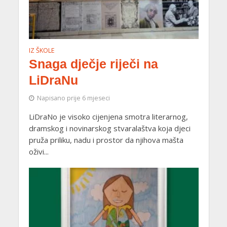
IZ ŠKOLE
Snaga dječje riječi na
LiDraNu
Napisano prije 6 mjeseci
LiDraNo je visoko cijenjena smotra literarnog,
dramskog i novinarskog stvaralaštva koja djeci
pruža priliku, nadu i prostor da njihova mašta
oživi...