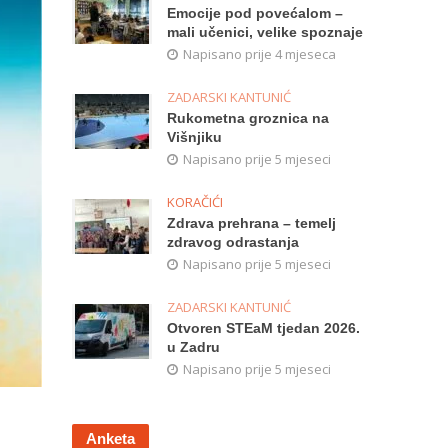
Emocije pod povećalom –
mali učenici, velike spoznaje
Napisano prije 4 mjeseca
ZADARSKI KANTUNIĆ
Rukometna groznica na
Višnjiku
Napisano prije 5 mjeseci
KORAČIĆI
Zdrava prehrana – temelj
zdravog odrastanja
Napisano prije 5 mjeseci
ZADARSKI KANTUNIĆ
Otvoren STEaM tjedan 2026.
u Zadru
Napisano prije 5 mjeseci
Anketa