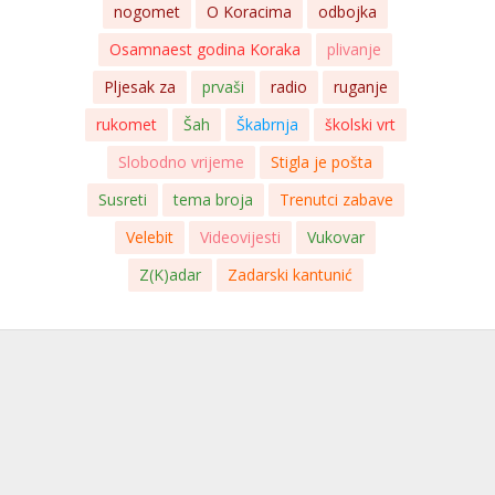
nogomet
O Koracima
odbojka
Osamnaest godina Koraka
plivanje
Pljesak za
prvaši
radio
ruganje
rukomet
Šah
Škabrnja
školski vrt
Slobodno vrijeme
Stigla je pošta
Susreti
tema broja
Trenutci zabave
Velebit
Videovijesti
Vukovar
Z(K)adar
Zadarski kantunić