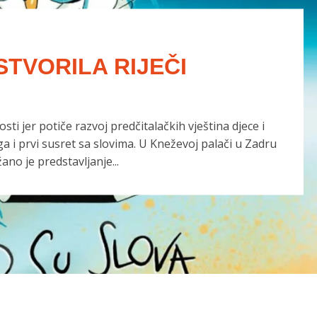
STVORILA RIJEČI
ti jer potiče razvoj predčitalačkih vještina djece i
a i prvi susret sa slovima. U Kneževoj palači u Zadru
no je predstavljanje...