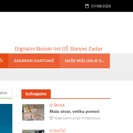
07/08/2026
Digitalni školski list OŠ
Stanovi
, Zadar
ĆI
ZADARSKI KANTUNIĆ
NAŠE MIŠLJENJE O…
2024.
Izdvajamo
IZ ŠKOLE
Mala stvar, velika pomoć
Napisano prije 4 mjeseca
KORAČIĆI