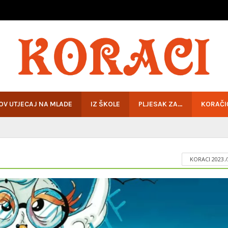
HOV UTJECAJ NA MLADE
IZ ŠKOLE
PLJESAK ZA…
KORAČI
KORACI 2023./