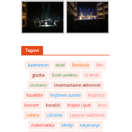
Tagovi
badminton
bicikl
Ekoškola
film
glazba
Gosti urednici
Iz škole
izostanci
Izvannastavne aktivnosti
kazalište
Književni susreti
Knjižnica
koncert
koračići
krajevi i ljudi
Kros
Lektira
LiDraNo
Ljepota različitosti
matematika
Mediji
natjecanje