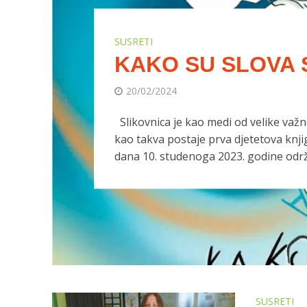
SUSRETI
KAKO SU SLOVA 
20/02/2024
Slikovnica je kao medi od velike važnos
kao takva postaje prva djetetova knjig
dana 10. studenoga 2023. godine održa
SUSRETI