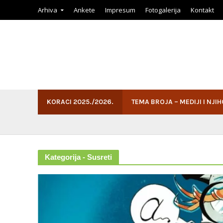
Arhiva
Ankete
Impresum
Fotogalerija
Kontakt
KORACI 2025./2026.
TEMA BROJA – MEDIJI I NJI
Kategorija - Susreti