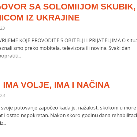
OVOR SA SOLOMIIJOM SKUBIK,
ICOM IZ UKRAJINE
023
VRIJEME KOJE PROVODITE S OBITELJI I PRIJATELJIMA O situac
aznali smo preko mobitela, televizora ili novina. Svaki dan
pratiti...
 IMA VOLJE, IMA I NAČINA
023
 svoje putovanje započeo kada je, nažalost, skokom u more
at i ostao nepokretan. Nakon skoro godinu dana rehabilitaci
z...