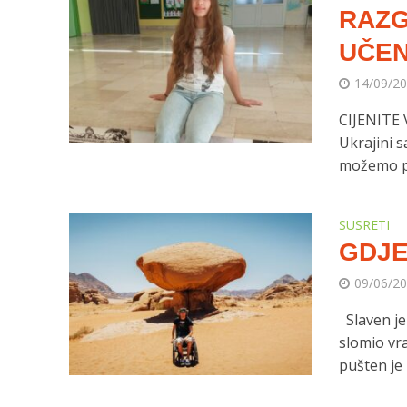
RAZG
UČEN
14/09/2
CIJENITE 
Ukrajini s
možemo po
SUSRETI
GDJE
09/06/2
Slaven je
slomio vr
pušten je i