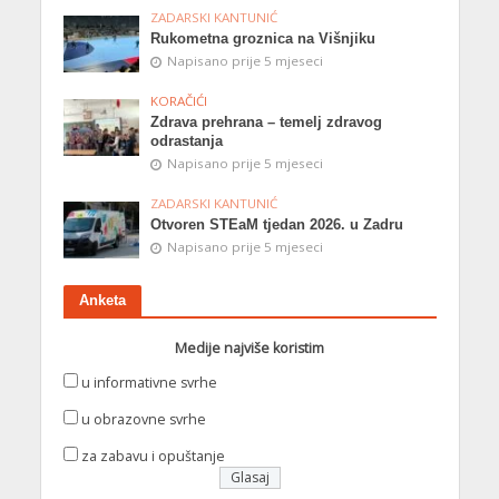
ZADARSKI KANTUNIĆ
Rukometna groznica na Višnjiku
Napisano prije 5 mjeseci
KORAČIĆI
Zdrava prehrana – temelj zdravog
odrastanja
Napisano prije 5 mjeseci
ZADARSKI KANTUNIĆ
Otvoren STEaM tjedan 2026. u Zadru
Napisano prije 5 mjeseci
Anketa
Medije najviše koristim
u informativne svrhe
u obrazovne svrhe
za zabavu i opuštanje