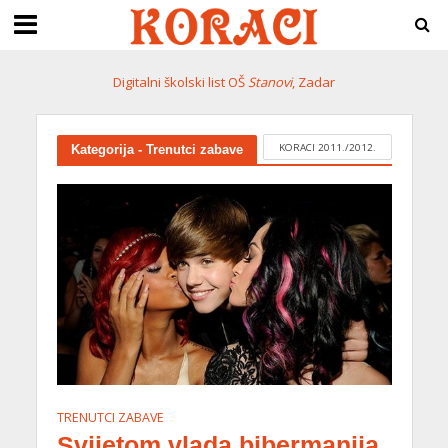
Digitalni školski list OŠ
Stanovi
, Zadar
KORACI 2011./2012.
Kategorija - Trenutci zabave
TRENUTCI ZABAVE
Svijetom vlada bibermanija