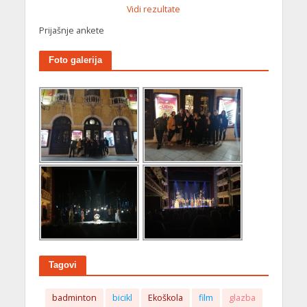
Vidi rezultate
Prijašnje ankete
Foto galerija
Tagovi
badminton
bicikl
Ekoškola
film
glazba