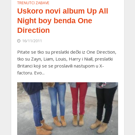
TRENUTCI ZABAVE
Uskoro novi album Up All
Night boy benda One
Direction
16/11/2011
Pitate se tko su preslatki dečki iz One Direction,
tko su Zayn, Liam, Louis, Harry i Niall, preslatki
Britanci koji se se proslavili nastupom u X-
factoru. Evo...