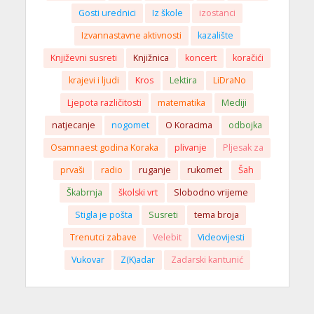
Gosti urednici
Iz škole
izostanci
Izvannastavne aktivnosti
kazalište
Književni susreti
Knjižnica
koncert
koračići
krajevi i ljudi
Kros
Lektira
LiDraNo
Ljepota različitosti
matematika
Mediji
natjecanje
nogomet
O Koracima
odbojka
Osamnaest godina Koraka
plivanje
Pljesak za
prvaši
radio
ruganje
rukomet
Šah
Škabrnja
školski vrt
Slobodno vrijeme
Stigla je pošta
Susreti
tema broja
Trenutci zabave
Velebit
Videovijesti
Vukovar
Z(K)adar
Zadarski kantunić