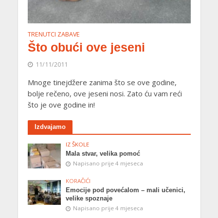
TRENUTCI ZABAVE
Što obući ove jeseni
11/11/2011
Mnoge tinejdžere zanima što se ove godine,
bolje rečeno, ove jeseni nosi. Zato ću vam reći
što je ove godine in!
Izdvajamo
IZ ŠKOLE
Mala stvar, velika pomoć
Napisano prije 4 mjeseca
KORAČIĆI
Emocije pod povećalom – mali učenici,
velike spoznaje
Napisano prije 4 mjeseca