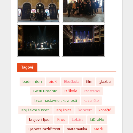
Tagovi
badminton
bicikl
Ekoškola
film
glazba
Gosti urednici
Iz škole
izostanci
Izvannastavne aktivnosti
kazalište
Književni susreti
Knjižnica
koncert
koračići
krajevi i ljudi
Kros
Lektira
LiDraNo
Ljepota različitosti
matematika
Mediji