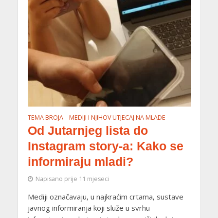
TEMA BROJA – MEDIJI I NJIHOV UTJECAJ NA MLADE
Od Jutarnjeg lista do
Instagram story-a: Kako se
informiraju mladi?
Napisano prije 11 mjeseci
Mediji označavaju, u najkraćim crtama, sustave
javnog informiranja koji služe u svrhu