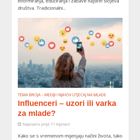
informiranja, educiranja i zabave najširih slojeva
društva. Tradicionalni...
TEMA BROJA – MEDIJI I NJIHOV UTJECAJ NA MLADE
Influenceri – uzori ili varka
za mlade?
Napisano prije 11 mjeseci
Kako se s vremenom mijenjaju načini života, tako