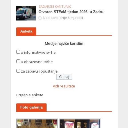
ZADARSKI KANTUNIĆ
Otvoren STEaM tjedan 2026. u Zadru
Napisano prije 5 mjeseci
Anketa
Medije najviše koristim
u informativne svrhe
u obrazovne svrhe
za zabavu i opuštanje
Vidi rezultate
Prijašnje ankete
Foto galerija