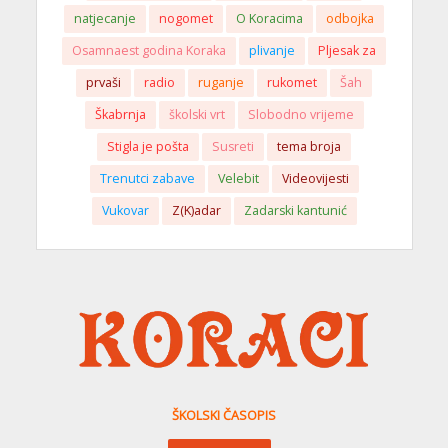
natjecanje
nogomet
O Koracima
odbojka
Osamnaest godina Koraka
plivanje
Pljesak za
prvaši
radio
ruganje
rukomet
Šah
Škabrnja
školski vrt
Slobodno vrijeme
Stigla je pošta
Susreti
tema broja
Trenutci zabave
Velebit
Videovijesti
Vukovar
Z(K)adar
Zadarski kantunić
ŠKOLSKI ČASOPIS