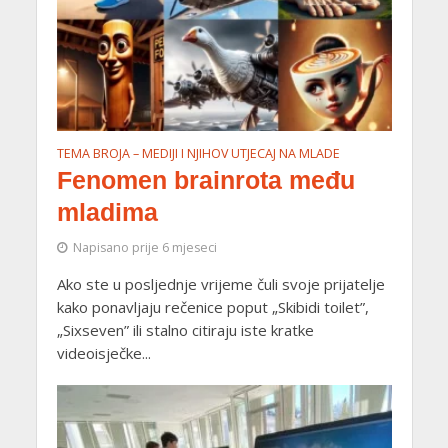
TEMA BROJA – MEDIJI I NJIHOV UTJECAJ NA MLADE
Fenomen brainrota među
mladima
Napisano prije 6 mjeseci
Ako ste u posljednje vrijeme čuli svoje prijatelje
kako ponavljaju rečenice poput „Skibidi toilet”,
„Sixseven” ili stalno citiraju iste kratke
videoisječke...