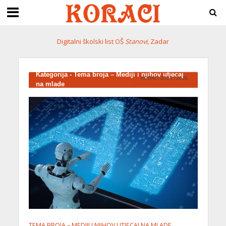
Digitalni školski list OŠ
Stanovi
, Zadar
Kategorija - Tema broja – Mediji i njihov utjecaj
KORACI 2025./2026.
na mlade
TEMA BROJA – MEDIJI I NJIHOV UTJECAJ NA MLADE