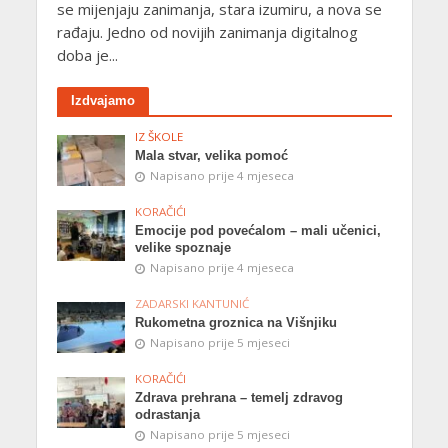
se mijenjaju zanimanja, stara izumiru, a nova se
rađaju. Jedno od novijih zanimanja digitalnog
doba je...
Izdvajamo
IZ ŠKOLE
Mala stvar, velika pomoć
Napisano prije 4 mjeseca
KORAČIĆI
Emocije pod povećalom – mali učenici,
velike spoznaje
Napisano prije 4 mjeseca
ZADARSKI KANTUNIĆ
Rukometna groznica na Višnjiku
Napisano prije 5 mjeseci
KORAČIĆI
Zdrava prehrana – temelj zdravog
odrastanja
Napisano prije 5 mjeseci