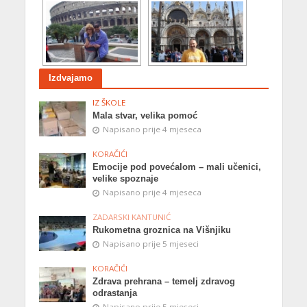
Izdvajamo
IZ ŠKOLE
Mala stvar, velika pomoć
Napisano prije 4 mjeseca
KORAČIĆI
Emocije pod povećalom – mali učenici,
velike spoznaje
Napisano prije 4 mjeseca
ZADARSKI KANTUNIĆ
Rukometna groznica na Višnjiku
Napisano prije 5 mjeseci
KORAČIĆI
Zdrava prehrana – temelj zdravog
odrastanja
Napisano prije 5 mjeseci