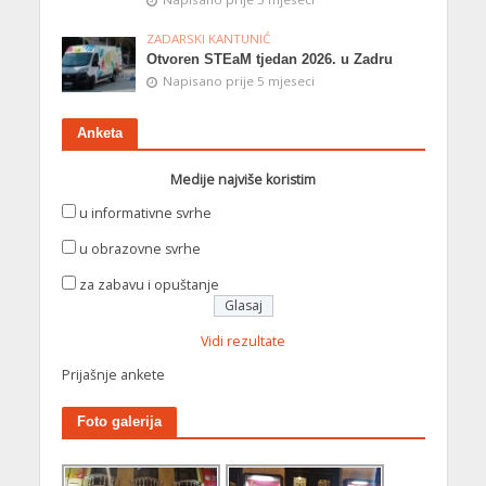
ZADARSKI KANTUNIĆ
Otvoren STEaM tjedan 2026. u Zadru
Napisano prije 5 mjeseci
Anketa
Medije najviše koristim
u informativne svrhe
u obrazovne svrhe
za zabavu i opuštanje
Vidi rezultate
Prijašnje ankete
Foto galerija