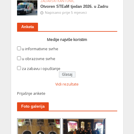
ZADARSKI KANTUNIĆ
Otvoren STEaM tjedan 2026. u Zadru
Napisano prije 5 mjeseci
Anketa
Medije najviše koristim
u informativne svrhe
u obrazovne svrhe
za zabavu i opuštanje
Vidi rezultate
Prijašnje ankete
Foto galerija