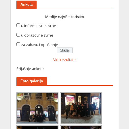
Anketa
Medije najviše koristim
u informativne svrhe
u obrazovne svrhe
za zabavu i opuštanje
Vidi rezultate
Prijašnje ankete
Foto galerija