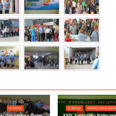
IZ ŠKOLE
IZ ŠKOLE
KORACI 2018./2019
ski dan osoba s Down
XXIV. županijsko Natjecanje