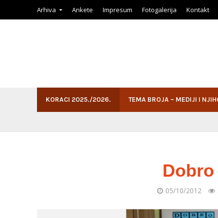
Arhiva
Ankete
Impresum
Fotogalerija
Kontakt
KORACI 2025./2026.
TEMA BROJA – MEDIJI I NJI
Dobro 
05/10/2012