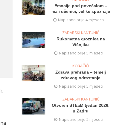
Emocije pod povećalom –
mali učenici, velike spoznaje
Napisano prije 4 mjeseca
ZADARSKI KANTUNIĆ
Rukometna groznica na
Višnjiku
Napisano prije 5 mjeseci
KORAČIĆI
Zdrava prehrana – temelj
zdravog odrastanja
Napisano prije 5 mjeseci
lo
ZADARSKI KANTUNIĆ
Otvoren STEaM tjedan 2026.
u Zadru
Napisano prije 5 mjeseci
 na