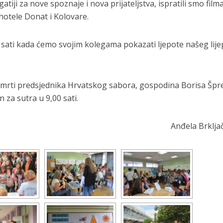
ji za nove spoznaje i nova prijateljstva, ispratili smo film
hotele Donat i Kolovare.
 sati kada ćemo svojim kolegama pokazati ljepote našeg lij
mrti predsjednika Hrvatskog sabora, gospodina Borisa Špr
za sutra u 9,00 sati.
Anđela Brkljač