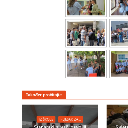
Također pročitajte
IZ ŠKOLE
PLJESAK ZA…
Stanarski plivači osvojili
Svjet