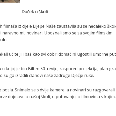
Doček u školi
ilmaša iz cijele Lijepe Naše zaustavila su se nedaleko škol
a i naravno mi, novinari. Upoznali smo se sa svojim filmskim
olu.
ali učitelji i baš kao svi dobri domaćini ugostili umorne put
 u kojoj je bio Bilten 50. revije, raspored projekcija, plan gr
što su ga izradili članovi naše zadruge Dječje ruke.
e posla. Snimalo se s dvije kamere, a novinari su razgovarali 
 prve dojmove o našoj školi, o putovanju, o filmovima s kojim