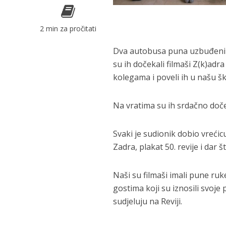
2 min za pročitati
Dva autobusa puna uzbuđenih f
su ih dočekali filmaši Z(k)adr
kolegama i poveli ih u našu šk
Na vratima su ih srdačno doček
Svaki je sudionik dobio vrećicu
Zadra, plakat 50. revije i dar 
Naši su filmaši imali pune ruk
gostima koji su iznosili svoje
sudjeluju na Reviji.