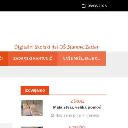
08/08/2026
Digitalni školski list OŠ
Stanovi
, Zadar
ĆI
ZADARSKI KANTUNIĆ
NAŠE MIŠLJENJE O…
Izdvajamo
IZ ŠKOLE
Mala stvar, velika pomoć
Napisano prije 4 mjeseca
KORAČIĆI