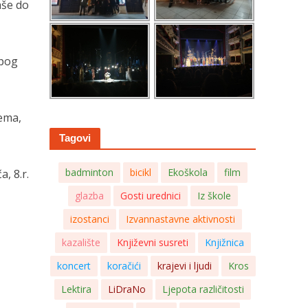
aše do
epog
ema,
Tagovi
badminton
bicikl
Ekoškola
film
a, 8.r.
glazba
Gosti urednici
Iz škole
izostanci
Izvannastavne aktivnosti
kazalište
Književni susreti
Knjižnica
koncert
koračići
krajevi i ljudi
Kros
Lektira
LiDraNo
Ljepota različitosti