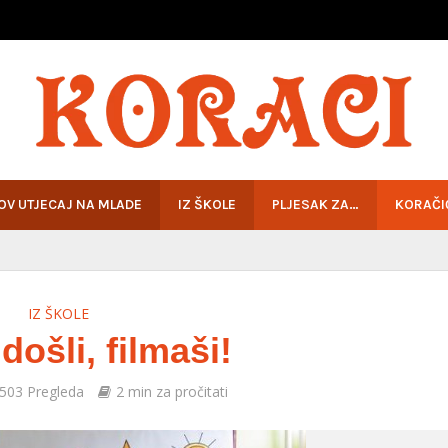
HOV UTJECAJ NA MLADE
IZ ŠKOLE
PLJESAK ZA…
KORAČI
IZ ŠKOLE
došli, filmaši!
503 Pregleda
2 min za pročitati