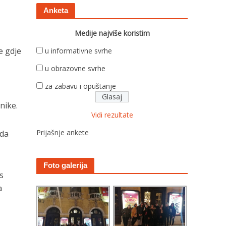
Anketa
Medije najviše koristim
e gdje
u informativne svrhe
u obrazovne svrhe
za zabavu i opuštanje
nike.
Vidi rezultate
Prijašnje ankete
ada
Foto galerija
s
a