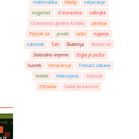
matematika
Mediji
natjecanje
nogomet
O Koracima
odbojka
Osamnaest godina Koraka
plivanje
Pljesak za
prvaši
radio
ruganje
rukomet
Šah
Škabrnja
školski vrt
Slobodno vrijeme
Stigla je pošta
Susreti
tema broja
Trenutci zabave
Velebit
Videovijesti
Vukovar
Z(K)adar
Zadarski kantunić
.
 iz