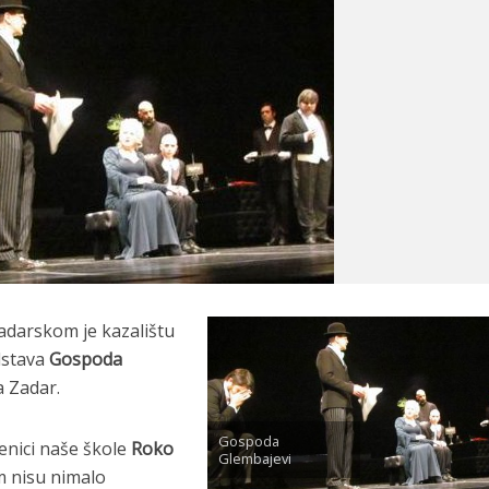
adarskom je kazalištu
dstava
Gospoda
a Zadar.
Gospoda
čenici naše škole
Roko
Glembajevi
 nisu nimalo