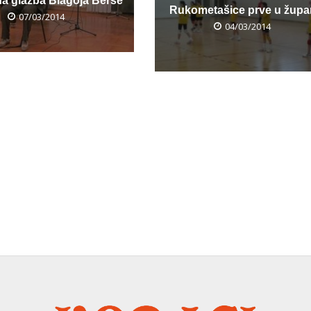
 glazba Blagoja Berse
Rukometašice prve u župan
07/03/2014
04/03/2014