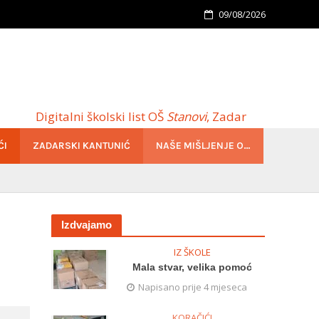
09/08/2026
Digitalni školski list OŠ
Stanovi
, Zadar
ĆI
ZADARSKI KANTUNIĆ
NAŠE MIŠLJENJE O…
Izdvajamo
IZ ŠKOLE
Mala stvar, velika pomoć
Napisano prije 4 mjeseca
KORAČIĆI