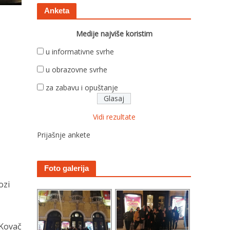
Anketa
Medije najviše koristim
u informativne svrhe
u obrazovne svrhe
za zabavu i opuštanje
Vidi rezultate
Prijašnje ankete
Foto galerija
ozi
 Kovač