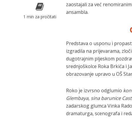
zaostajali za već renomirani
ansambla.
1 min za pročitati
Predstava o usponu i propasti
izgradila na prijevarama, zloč
dugotrajnim pljeskom pozdrav
srednjoškolce Roka Brkića i Ja
obrazovanje upravo u OŠ Stan
Roko je izvrsno odglumio
kon
Glembaya, sina barunice Cast
zadarskog glumca Vinka Radovč
dramaturga, scenografa i reda