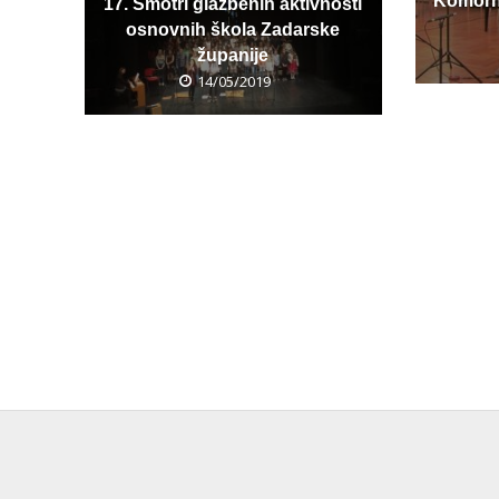
Komorna
17. Smotri glazbenih aktivnosti
osnovnih škola Zadarske
županije
14/05/2019