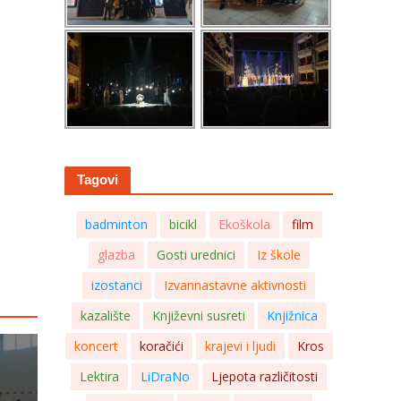
Tagovi
badminton
bicikl
Ekoškola
film
glazba
Gosti urednici
Iz škole
izostanci
Izvannastavne aktivnosti
kazalište
Književni susreti
Knjižnica
koncert
koračići
krajevi i ljudi
Kros
Lektira
LiDraNo
Ljepota različitosti