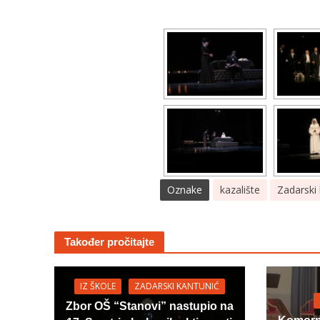
Oznake
kazalište
Zadarski
Također pročitajte
IZ ŠKOLE
ZADARSKI KANTUNIĆ
Zbor OŠ “Stanovi” nastupio na