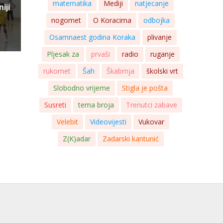
matematika
Mediji
natjecanje
iji
nogomet
O Koracima
odbojka
Osamnaest godina Koraka
plivanje
Pljesak za
prvaši
radio
ruganje
rukomet
Šah
Škabrnja
školski vrt
Slobodno vrijeme
Stigla je pošta
Susreti
tema broja
Trenutci zabave
Velebit
Videovijesti
Vukovar
Z(K)adar
Zadarski kantunić