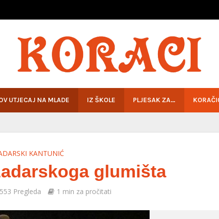
HOV UTJECAJ NA MLADE
IZ ŠKOLE
PLJESAK ZA…
KORAČI
ADARSKI KANTUNIĆ
zadarskoga glumišta
553 Pregleda
1 min za pročitati