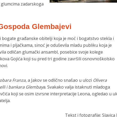
m glumcima zadarskoga
Gospoda Glembajevi
 bogate građanske obitelji koja je moć i bogatstvo stekla i
inima i pljačkama, sinoć je oduševila mladu publiku koja je
ila odličan glumački ansambl, posebice svoje kolege
kova Gojića koji su pred tri godine završili osnovnoškolsko
ovi.
obara Franza
, a Jakov se odlično snašao u ulozi
Olivera
elli i bankara Glembay
a. Svakako valja istaknuti mladoga
ića koji se osim izvrsne interpretacije Leona, ogledao u ul
telja.
Tekst i fotografije: Slavica