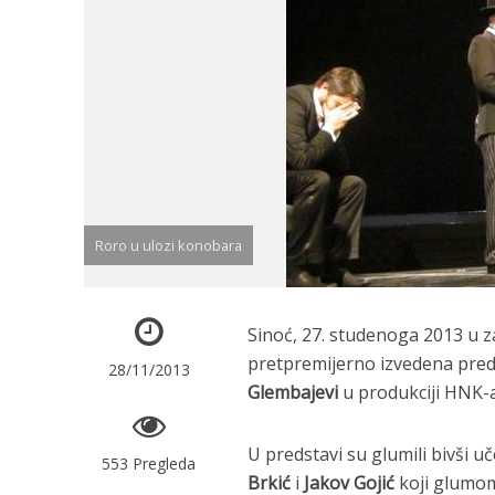
Roro u ulozi konobara
Sinoć, 27. studenoga 2013 u z
pretpremijerno izvedena pre
28/11/2013
Glembajevi
u produkciji HNK-
U predstavi su glumili bivši u
553 Pregleda
Brkić
i
Jakov Gojić
koji glumom