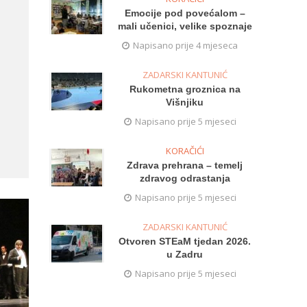
Emocije pod povećalom –
mali učenici, velike spoznaje
Napisano prije 4 mjeseca
ZADARSKI KANTUNIĆ
Rukometna groznica na
Višnjiku
Napisano prije 5 mjeseci
KORAČIĆI
Zdrava prehrana – temelj
zdravog odrastanja
Napisano prije 5 mjeseci
ZADARSKI KANTUNIĆ
Otvoren STEaM tjedan 2026.
u Zadru
Napisano prije 5 mjeseci