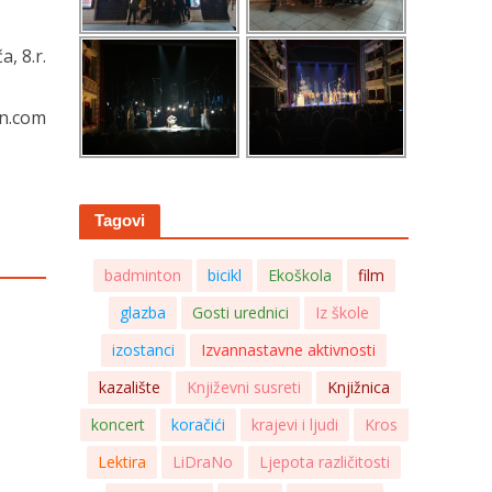
a, 8.r.
en.com
Tagovi
badminton
bicikl
Ekoškola
film
glazba
Gosti urednici
Iz škole
izostanci
Izvannastavne aktivnosti
kazalište
Književni susreti
Knjižnica
koncert
koračići
krajevi i ljudi
Kros
Lektira
LiDraNo
Ljepota različitosti