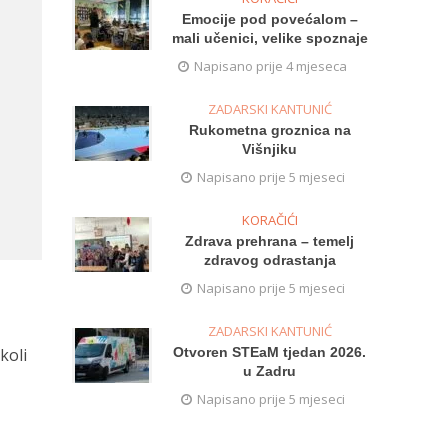
Emocije pod povećalom –
mali učenici, velike spoznaje
Napisano prije 4 mjeseca
ZADARSKI KANTUNIĆ
Rukometna groznica na
Višnjiku
Napisano prije 5 mjeseci
KORAČIĆI
Zdrava prehrana – temelj
zdravog odrastanja
Napisano prije 5 mjeseci
ZADARSKI KANTUNIĆ
koli
Otvoren STEaM tjedan 2026.
u Zadru
Napisano prije 5 mjeseci