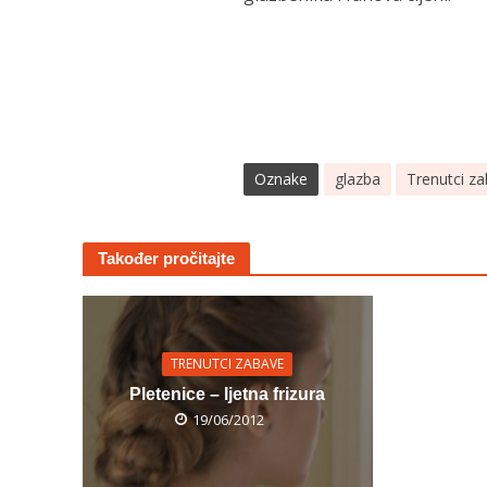
Oznake
glazba
Trenutci z
Također pročitajte
TRENUTCI ZABAVE
Pletenice – ljetna frizura
19/06/2012