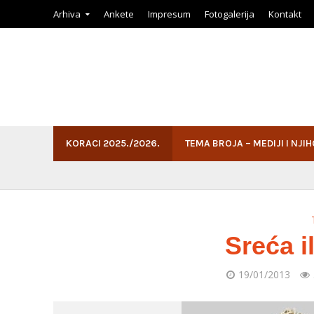
Arhiva
Ankete
Impresum
Fotogalerija
Kontakt
KORACI 2025./2026.
TEMA BROJA – MEDIJI I NJI
Sreća il
19/01/2013