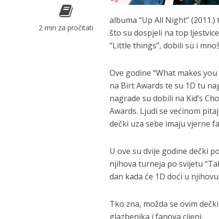
albuma “Up All Night” (2011.) 
2 min za pročitati
što su dospjeli na top ljestvi
“Little things”, dobili su i mn
Ove godine “What makes you be
na Birt Awards te su 1D tu nag
nagrade su dobili na Kid’s Ch
Awards. Ljudi se većinom pitaju
dečki uza sebe imaju vjerne fa
U ove su dvije godine dečki po
njihova turneja po svijetu “T
dan kada će 1D doći u njihovu
Tko zna, možda se ovim dečkima
glazbenika i fanova cijeni.