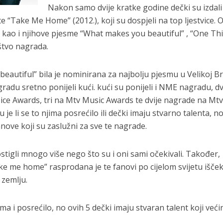
Nakon samo dvije kratke godine dečki su izdali
te “Take Me Home” (2012.), koji su dospjeli na top ljestvice. 
ce kao i njihove pjesme “What makes you beautiful” , “One Thi
oštvo nagrada.
autiful” bila je nominirana za najbolju pjesmu u Velikoj Bri
radu sretno ponijeli kući. kući su ponijeli i NME nagradu, dv
oice Awards, tri na Mtv Music Awards te dvije nagrade na M
 je li se to njima posrećilo ili dečki imaju stvarno talenta, n
nove koji su zaslužni za sve te nagrade.
stigli mnogo više nego što su i oni sami očekivali. Također,
ake me home” rasprodana je te fanovi po cijelom svijetu išče
 zemlju.
 i posrećilo, no ovih 5 dečki imaju stvaran talent koji veći