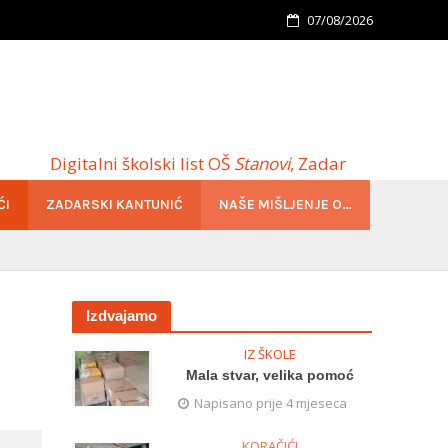
07/08/2026
Digitalni školski list OŠ
Stanovi
, Zadar
ĆI
ZADARSKI KANTUNIĆ
NAŠE MIŠLJENJE O…
Izdvajamo
IZ ŠKOLE
Mala stvar, velika pomoć
Napisano prije 4 mjeseca
KORAČIĆI