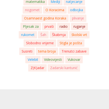
matematika
Mediji
natjecanje
nogomet
O Koracima
odbojka
Osamnaest godina Koraka
plivanje
Pljesak za
prvaši
radio
ruganje
rukomet
Šah
Škabrnja
školski vrt
Slobodno vrijeme
Stigla je pošta
Susreti
tema broja
Trenutci zabave
Velebit
Videovijesti
Vukovar
Z(K)adar
Zadarski kantunić