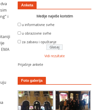
 dva
Anketa
Osim
ng” i
Medije najviše koristim
u informativne svrhe
u obrazovne svrhe
taniji
za zabavu i opuštanje
ije
tv EMA
o
Vidi rezultate
Prijašnje ankete
Foto galerija
kuju
na