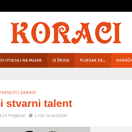
HOV UTJECAJ NA MLADE
IZ ŠKOLE
PLJESAK ZA…
KORAČI
TRENUTCI ZABAVE
i stvarni talent
524 Pregleda
2 min za pročitati