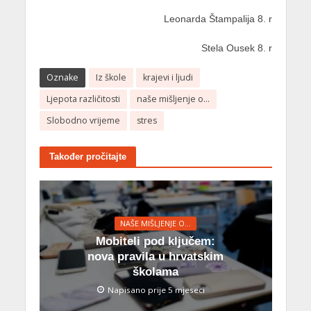
Leonarda Štampalija 8. r
Stela Ousek 8. r
Oznake
Iz škole
krajevi i ljudi
Ljepota različitosti
naše mišljenje o...
Slobodno vrijeme
stres
Također pročitajte
NAŠE MIŠLJENJE O…
Mobiteli pod ključem:
nova pravila u hrvatskim
školama
Napisano prije 5 mjeseci