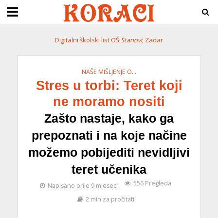
Digitalni školski list OŠ
Stanovi
, Zadar
NAŠE MIŠLJENJE O…
Stres u torbi: Teret koji
ne moramo nositi
Zašto nastaje, kako ga
prepoznati i na koje načine
možemo pobijediti nevidljivi
teret učenika
556 Pregleda
Napisano prije 9 mjeseci
2 min za pročitati