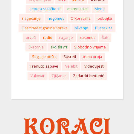
Ljepota različitosti
matematika
Mediji
natjecanje
nogomet
O Koracima
odbojka
Osamnaest godina Koraka
plivanje
Pljesak za
prvaši
radio
ruganje
rukomet
Šah
Škabrnja
školski vrt
Slobodno vrijeme
Stigla je pošta
Susreti
tema broja
Trenutci zabave
Velebit
Videovijesti
Vukovar
Z(K)adar
Zadarski kantunić