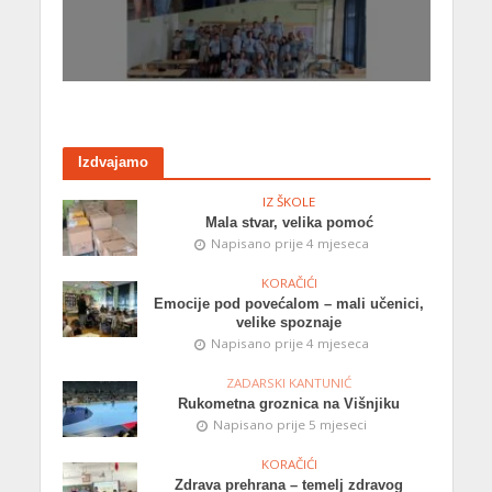
Izdvajamo
IZ ŠKOLE
Mala stvar, velika pomoć
Napisano prije 4 mjeseca
KORAČIĆI
Emocije pod povećalom – mali učenici,
velike spoznaje
Napisano prije 4 mjeseca
ZADARSKI KANTUNIĆ
Rukometna groznica na Višnjiku
Napisano prije 5 mjeseci
KORAČIĆI
Zdrava prehrana – temelj zdravog