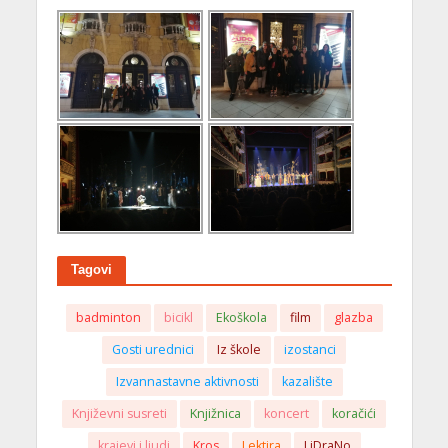
Tagovi
badminton
bicikl
Ekoškola
film
glazba
Gosti urednici
Iz škole
izostanci
Izvannastavne aktivnosti
kazalište
Književni susreti
Knjižnica
koncert
koračići
krajevi i ljudi
Kros
Lektira
LiDraNo