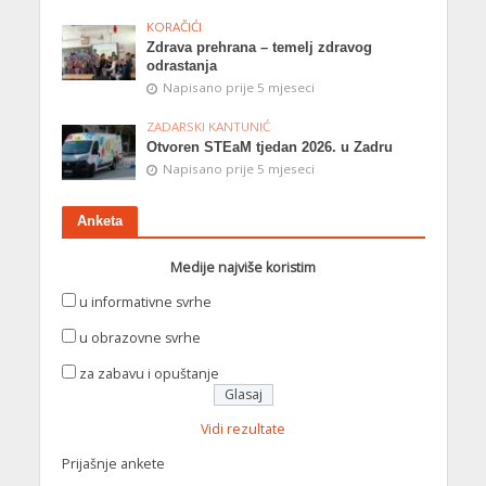
KORAČIĆI
Zdrava prehrana – temelj zdravog
odrastanja
Napisano prije 5 mjeseci
ZADARSKI KANTUNIĆ
Otvoren STEaM tjedan 2026. u Zadru
Napisano prije 5 mjeseci
Anketa
Medije najviše koristim
u informativne svrhe
u obrazovne svrhe
za zabavu i opuštanje
Vidi rezultate
Prijašnje ankete