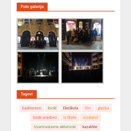
Foto galerija
Tagovi
badminton
bicikl
Ekoškola
film
glazba
Gosti urednici
Iz škole
izostanci
Izvannastavne aktivnosti
kazalište