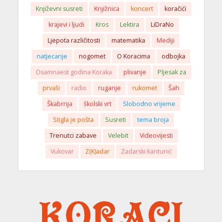
Književni susreti
Knjižnica
koncert
koračići
krajevi i ljudi
Kros
Lektira
LiDraNo
Ljepota različitosti
matematika
Mediji
natjecanje
nogomet
O Koracima
odbojka
Osamnaest godina Koraka
plivanje
Pljesak za
prvaši
radio
ruganje
rukomet
Šah
Škabrnja
školski vrt
Slobodno vrijeme
Stigla je pošta
Susreti
tema broja
Trenutci zabave
Velebit
Videovijesti
Vukovar
Z(K)adar
Zadarski kantunić