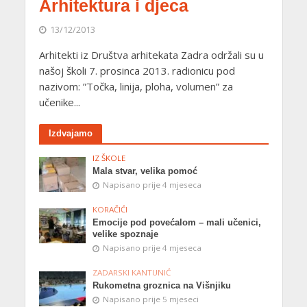
Arhitektura i djeca
13/12/2013
Arhitekti iz Društva arhitekata Zadra održali su u
našoj školi 7. prosinca 2013. radionicu pod
nazivom: ”Točka, linija, ploha, volumen” za
učenike...
Izdvajamo
IZ ŠKOLE
Mala stvar, velika pomoć
Napisano prije 4 mjeseca
KORAČIĆI
Emocije pod povećalom – mali učenici,
velike spoznaje
Napisano prije 4 mjeseca
ZADARSKI KANTUNIĆ
Rukometna groznica na Višnjiku
Napisano prije 5 mjeseci