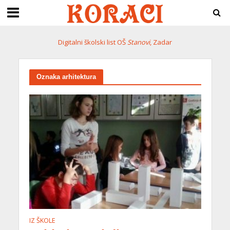
Digitalni školski list OŠ
Stanovi
, Zadar
Oznaka arhitektura
IZ ŠKOLE