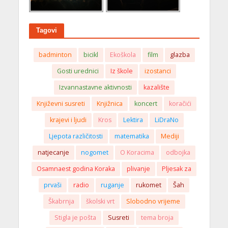
Tagovi
badminton
bicikl
Ekoškola
film
glazba
Gosti urednici
Iz škole
izostanci
Izvannastavne aktivnosti
kazalište
Književni susreti
Knjižnica
koncert
koračići
krajevi i ljudi
Kros
Lektira
LiDraNo
Ljepota različitosti
matematika
Mediji
natjecanje
nogomet
O Koracima
odbojka
Osamnaest godina Koraka
plivanje
Pljesak za
prvaši
radio
ruganje
rukomet
Šah
Škabrnja
školski vrt
Slobodno vrijeme
Stigla je pošta
Susreti
tema broja