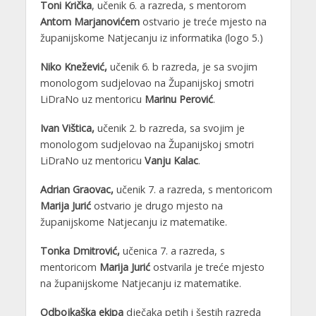
Toni Krička
, učenik 6. a razreda, s mentorom
Antom Marjanovićem
ostvario je treće mjesto na
županijskome Natjecanju iz informatika (logo 5.)
Niko Knežević,
učenik 6. b razreda, je sa svojim
monologom sudjelovao na Županijskoj smotri
LiDraNo uz mentoricu
Marinu Perović
.
Ivan Vištica,
učenik 2. b razreda, sa svojim je
monologom sudjelovao na Županijskoj smotri
LiDraNo uz mentoricu
Vanju Kalac
.
Adrian Graovac,
učenik 7. a razreda, s mentoricom
Marija Jurić
ostvario je drugo mjesto na
županijskome Natjecanju iz matematike.
Tonka Dmitrović,
učenica 7. a razreda, s
mentoricom
Marija Jurić
ostvarila je treće mjesto
na županijskome Natjecanju iz matematike.
Odbojkaška ekipa
dječaka petih i šestih razreda