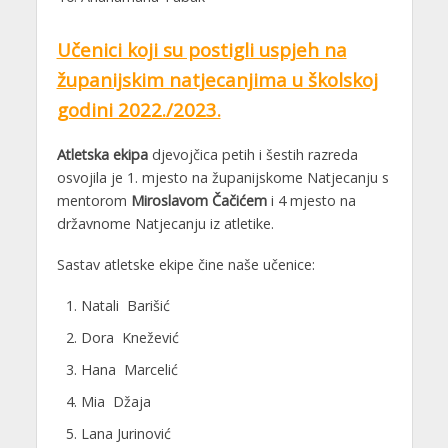
Učenici koji su postigli uspjeh na
županijskim natjecanjima u školskoj
godini 2022./2023.
Atletska ekipa
djevojčica petih i šestih razreda
osvojila je 1. mjesto na županijskome Natjecanju s
mentorom
Miroslavom Čačićem
i 4 mjesto na
državnome Natjecanju iz atletike.
Sastav atletske ekipe čine naše učenice:
Natali Barišić
Dora Knežević
Hana Marcelić
Mia Džaja
Lana Jurinović