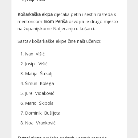
Košarkaška ekipa
dječaka petih i šestih razreda s
mentoricom
Inom Periša
osvojila je drugo mjesto
na županijskome Natjecanju u košarci.
Sastav košarkaške ekipe čine naši učenici:
Ivan Višić
Josip Višić
Matija Štrkalj
Šimun Kolega
Jure Vidaković
Mario Škibola
Dominik Bušljeta
Noa Vranković