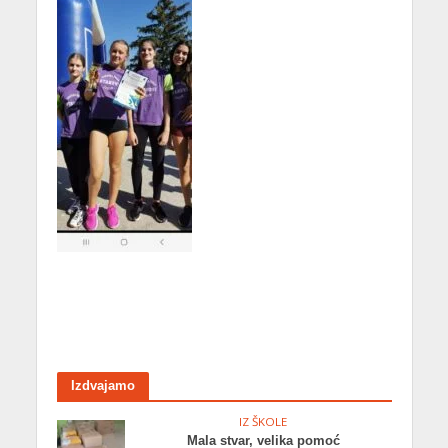
Izdvajamo
IZ ŠKOLE
Mala stvar, velika pomoć