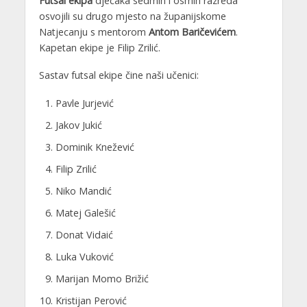
Futsal ekipa
dječaka sedmih i osmih razreda
osvojili su drugo mjesto na županijskome
Natjecanju s mentorom
Antom Baričevićem
.
Kapetan ekipe je Filip Zrilić.
Sastav futsal ekipe čine naši učenici:
Pavle Jurjević
Jakov Jukić
Dominik Knežević
Filip Zrilić
Niko Mandić
Matej Galešić
Donat Vidaić
Luka Vuković
Marijan Momo Brižić
Kristijan Perović