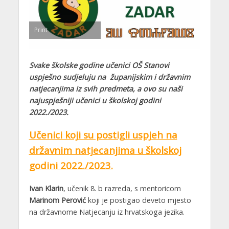
Print
Svake školske godine učenici OŠ Stanovi
uspješno sudjeluju na županijskim i državnim
natjecanjima iz svih predmeta, a ovo su naši
najuspješniji učenici u školskoj godini
2022./2023.
Učenici koji su postigli uspjeh na
državnim natjecanjima u školskoj
godini 2022./2023.
Ivan Klarin
, učenik 8. b razreda, s mentoricom
Marinom Perović
koji je postigao deveto mjesto
na državnome Natjecanju iz hrvatskoga jezika.