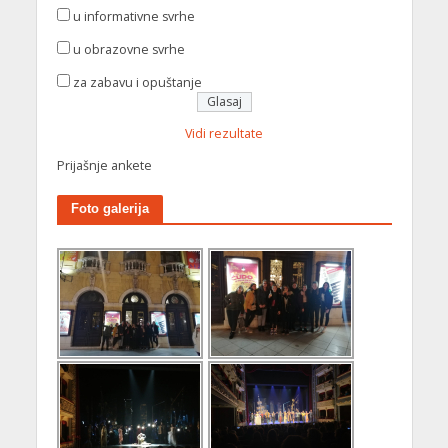
u informativne svrhe
u obrazovne svrhe
za zabavu i opuštanje
Vidi rezultate
Prijašnje ankete
Foto galerija