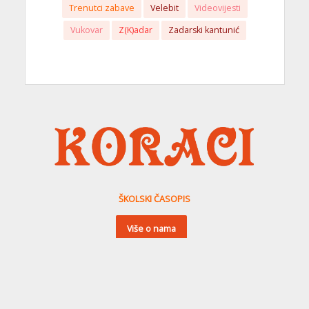
Trenutci zabave
Velebit
Videovijesti
Vukovar
Z(K)adar
Zadarski kantunić
ŠKOLSKI ČASOPIS
Više o nama
koraci.info
© 2026. | Creation & host:
MIDNEL