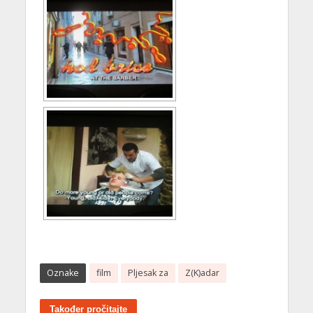
Oznake
film
Pljesak za
Z(K)adar
Također pročitajte