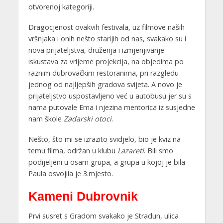
otvorenoj kategoriji.
Dragocjenost ovakvih festivala, uz filmove naših
vršnjaka i onih nešto starijih od nas, svakako su i
nova prijateljstva, druženja i izmjenjivanje
iskustava za vrijeme projekcija, na objedima po
raznim dubrovačkim restoranima, pri razgledu
jednog od najljepših gradova svijeta. A novo je
prijateljstvo uspostavljeno već u autobusu jer su s
nama putovale Ema i njezina mentorica iz susjedne
nam škole
Zadarski otoci
.
Nešto, što mi se izrazito svidjelo, bio je kviz na
temu filma, održan u klubu
Lazareti
. Bili smo
podijeljeni u osam grupa, a grupa u kojoj je bila
Paula osvojila je 3.mjesto.
Kameni Dubrovnik
Prvi susret s Gradom svakako je Stradun, ulica