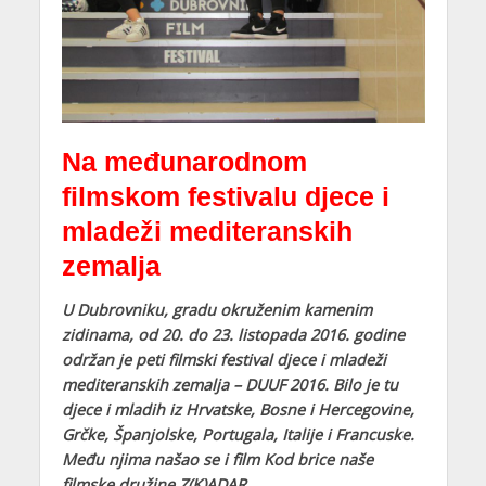
Na međunarodnom
filmskom festivalu djece i
mladeži mediteranskih
zemalja
U Dubrovniku, gradu okruženim kamenim
zidinama, od 20. do 23. listopada 2016. godine
održan je peti filmski festival djece i mladeži
mediteranskih zemalja – DUUF 2016. Bilo je tu
djece i mladih iz Hrvatske, Bosne i Hercegovine,
Grčke, Španjolske, Portugala, Italije i Francuske.
Među njima našao se i film Kod brice naše
filmske družine Z(K)ADAR.