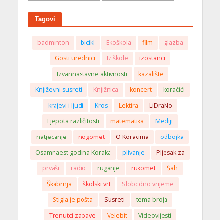
Tagovi
badminton
bicikl
Ekoškola
film
glazba
Gosti urednici
Iz škole
izostanci
Izvannastavne aktivnosti
kazalište
Književni susreti
Knjižnica
koncert
koračići
krajevi i ljudi
Kros
Lektira
LiDraNo
Ljepota različitosti
matematika
Mediji
natjecanje
nogomet
O Koracima
odbojka
Osamnaest godina Koraka
plivanje
Pljesak za
prvaši
radio
ruganje
rukomet
Šah
Škabrnja
školski vrt
Slobodno vrijeme
Stigla je pošta
Susreti
tema broja
Trenutci zabave
Velebit
Videovijesti