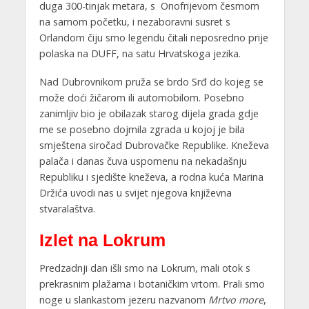
duga 300-tinjak metara, s Onofrijevom česmom
na samom početku, i nezaboravni susret s
Orlandom čiju smo legendu čitali neposredno prije
polaska na DUFF, na satu Hrvatskoga jezika.
Nad Dubrovnikom pruža se brdo Srđ do kojeg se
može doći žičarom ili automobilom. Posebno
zanimljiv bio je obilazak starog dijela grada gdje
me se posebno dojmila zgrada u kojoj je bila
smještena siročad Dubrovačke Republike. Kneževa
palača i danas čuva uspomenu na nekadašnju
Republiku i sjedište kneževa, a rodna kuća Marina
Držića uvodi nas u svijet njegova književna
stvaralaštva.
Izlet na Lokrum
Predzadnji dan išli smo na Lokrum, mali otok s
prekrasnim plažama i botaničkim vrtom. Prali smo
noge u slankastom jezeru nazvanom
Mrtvo more
,