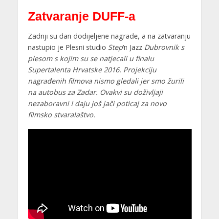
Zatvaranje DUFF-a
Zadnji su dan dodijeljene nagrade, a na zatvaranju
nastupio je Plesni studio
Step
‘n Jazz
Dubrovnik s
plesom s kojim su se natjecali u finalu
Supertalenta Hrvatske 2016.
Projekciju
nagrađenih filmova nismo gledali jer smo žurili
na autobus za Zadar.
Ovakvi su doživljaji
nezaboravni i daju još jači poticaj za novo
filmsko stvaralaštvo.