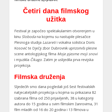
Četiri dana filmskog
užitka
Festival je započeo spektakularnim otvorenjem u
kinu
Sloboda
na kojemu su nastupile plesačice
Plesnoga studija
Lazareti
i vokalna solistica Doris
Kosović te Dječji zbor Dubrovnik uprizorivši plesne
scene antologijskog filma
Moje pjesme moji snovi
i mjuzikla
Čikago
. Zatim je uslijedila prva revijska
projekcija.
Filmska druženja
Sljedećih smo dana pogledali još šest festivalskih
natjecateljskih projekcija u kojima su prikazana 82
izabrana filma od 250 prijavljenih, 38 u kategoriji
autora do 15 godina u svim filmskim žanrovima, 31
film mladih od 16 do 20 godina i 13 filmova u