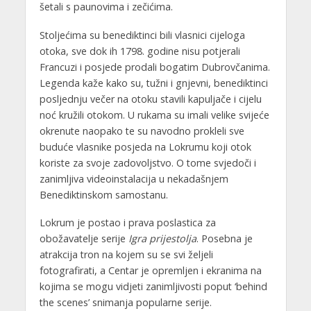
šetali s paunovima i zečićima.
Stoljećima su benediktinci bili vlasnici cijeloga
otoka, sve dok ih 1798. godine nisu potjerali
Francuzi i posjede prodali bogatim Dubrovčanima.
Legenda kaže kako su, tužni i gnjevni, benediktinci
posljednju večer na otoku stavili kapuljače i cijelu
noć kružili otokom. U rukama su imali velike svijeće
okrenute naopako te su navodno prokleli sve
buduće vlasnike posjeda na Lokrumu koji otok
koriste za svoje zadovoljstvo. O tome svjedoči i
zanimljiva videoinstalacija u nekadašnjem
Benediktinskom samostanu.
Lokrum je postao i prava poslastica za
obožavatelje serije
Igra prijestolja
. Posebna je
atrakcija tron na kojem su se svi željeli
fotografirati, a Centar je opremljen i ekranima na
kojima se mogu vidjeti zanimljivosti poput ‘behind
the scenes’ snimanja popularne serije.