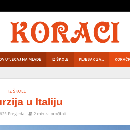
HOV UTJECAJ NA MLADE
IZ ŠKOLE
PLJESAK ZA…
KORAČI
IZ ŠKOLE
zija u Italiju
626 Pregleda
2 min za pročitati