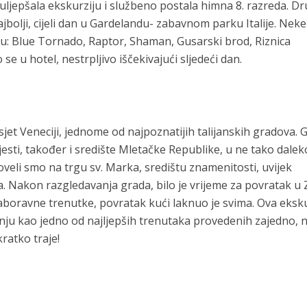
n uljepšala ekskurziju i službeno postala himna 8. razreda. Dr
najbolji, cijeli dan u Gardelandu- zabavnom parku Italije. Nek
 su: Blue Tornado, Raptor, Shaman, Gusarski brod, Riznica
se u hotel, nestrpljivo iščekivajući sljedeći dan.
sjet Veneciji, jednome od najpoznatijih talijanskih gradova. 
esti, također i središte Mletačke Republike, u ne tako dalek
oveli smo na trgu sv. Marka, središtu znamenitosti, uvijek
a. Nakon razgledavanja grada, bilo je vrijeme za povratak u 
ezaboravne trenutke, povratak kući laknuo je svima. Ova eksku
anju kao jedno od najljepših trenutaka provedenih zajedno, 
kratko traje!