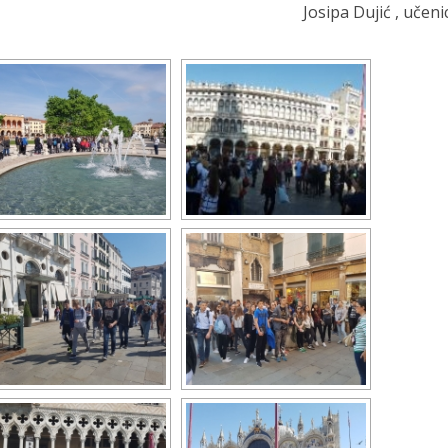
Josipa Dujić , učenica 8