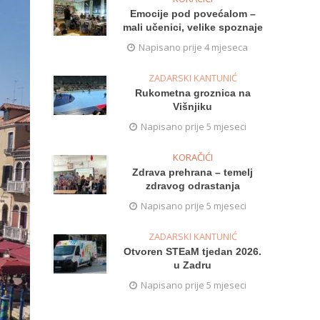
Emocije pod povećalom –
mali učenici, velike spoznaje
Napisano prije 4 mjeseca
ZADARSKI KANTUNIĆ
Rukometna groznica na
Višnjiku
Napisano prije 5 mjeseci
KORAČIĆI
Zdrava prehrana – temelj
zdravog odrastanja
Napisano prije 5 mjeseci
ZADARSKI KANTUNIĆ
Otvoren STEaM tjedan 2026.
u Zadru
Napisano prije 5 mjeseci