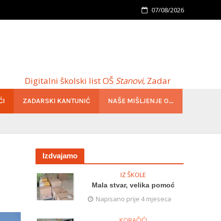
07/08/2026
Digitalni školski list OŠ
Stanovi
, Zadar
ĆI
ZADARSKI KANTUNIĆ
NAŠE MIŠLJENJE O…
Izdvajamo
IZ ŠKOLE
Mala stvar, velika pomoć
Napisano prije 4 mjeseca
KORAČIĆI