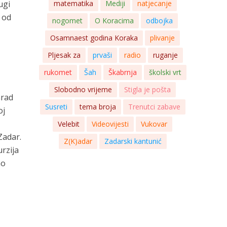
ugi
matematika
Mediji
natjecanje
e od
nogomet
O Koracima
odbojka
Osamnaest godina Koraka
plivanje
Pljesak za
prvaši
radio
ruganje
rukomet
Šah
Škabrnja
školski vrt
Slobodno vrijeme
Stigla je pošta
Grad
Susreti
tema broja
Trenutci zabave
oj
Velebit
Videovijesti
Vukovar
Zadar.
Z(K)adar
Zadarski kantunić
rzija
no