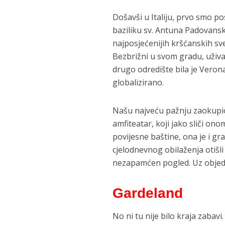
Došavši u Italiju, prvo smo po
baziliku sv. Antuna Padovansk
najposjećenijih kršćanskih svet
Bezbrižni u svom gradu, uživa
drugo odredište bila je Veron
globalizirano.
Našu najveću pažnju zaokupio
amfiteatar, koji jako sliči on
povijesne baštine, ona je i gr
cjelodnevnog obilaženja otišl
nezapamćen pogled. Uz objed i
Gardeland
No ni tu nije bilo kraja zabav