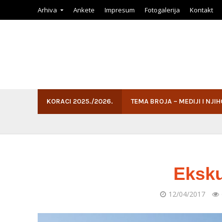
Arhiva
Ankete
Impresum
Fotogalerija
Kontakt
KORACI 2025./2026.
TEMA BROJA – MEDIJI I NJI
Ekskur
12/04/2017