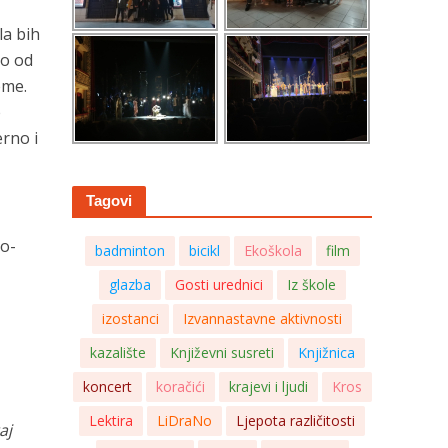
la bih
no od
eme.
e
erno i
Tagovi
no-
badminton
bicikl
Ekoškola
film
glazba
Gosti urednici
Iz škole
izostanci
Izvannastavne aktivnosti
kazalište
Književni susreti
Knjižnica
koncert
koračići
krajevi i ljudi
Kros
Lektira
LiDraNo
Ljepota različitosti
aj