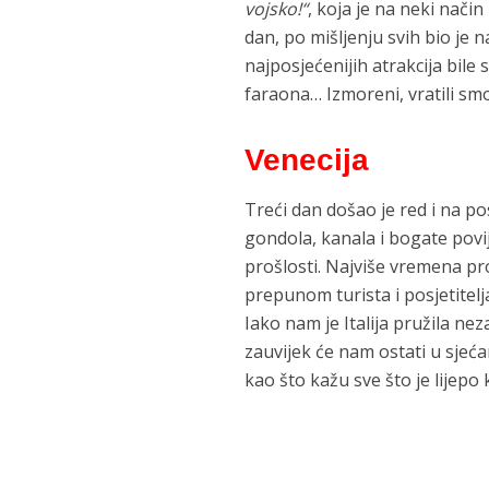
vojsko!“
, koja je na neki nači
dan, po mišljenju svih bio je 
najposjećenijih atrakcija bile
faraona… Izmoreni, vratili smo 
Venecija
Treći dan došao je red i na po
gondola, kanala i bogate povij
prošlosti. Najviše vremena pr
prepunom turista i posjetitelj
Iako nam je Italija pružila n
zauvijek će nam ostati u sjeć
kao što kažu sve što je lijepo 