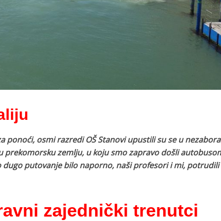
aliju
za ponoći, osmi razredi OŠ Stanovi upustili su se u nezabora
je u prekomorsku zemlju, u koju smo zapravo došli autobuso
liko dugo putovanje bilo naporno, naši profesori i mi, potrudil
avni zajednički trenutci