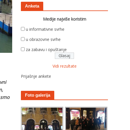
Anketa
Medije najviše koristim
u informativne svrhe
u obrazovne svrhe
za zabavu i opuštanje
Vidi rezultate
Prijašnje ankete
vni
m,
Foto galerija
i smo