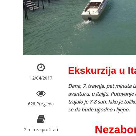
Ekskurzija u It
12/04/2017
Dana, 7. travnja, pet minuta i
avanturu, u Italiju. Putovan
trajalo je 7-8 sati. Iako je to
626 Pregleda
se da bude ugodno i lijepo.
Nezabor
2 min za pročitati