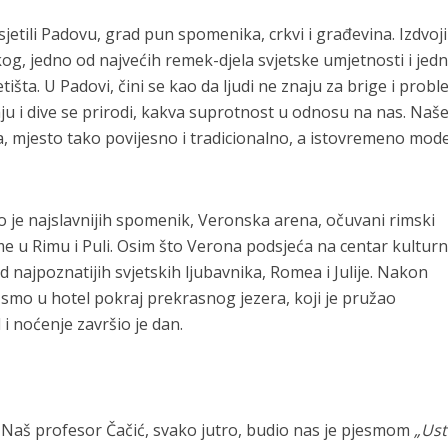
sjetili Padovu, grad pun spomenika, crkvi i građevina. Izdvoji
og, jedno od najvećih remek-djela svjetske umjetnosti i jed
išta. U Padovi, čini se kao da ljudi ne znaju za brige i probl
ju i dive se prirodi, kakva suprotnost u odnosu na nas. Naš
a, mjesto tako povijesno i tradicionalno, a istovremeno mod
 je najslavnijih spomenik, Veronska arena, očuvani rimski
ome u Rimu i Puli. Osim što Verona podsjeća na centar kultur
ad najpoznatijih svjetskih ljubavnika, Romea i Julije. Nakon
i smo u hotel pokraj prekrasnog jezera, koji je pružao
 noćenje završio je dan.
i. Naš profesor Čačić, svako jutro, budio nas je pjesmom
„Ust