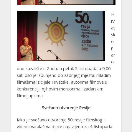
H
rv
at
sk
o
n
ar
o
dno kazalište u Zadru u petak 5. listopada u 9,00
sati bilo je ispunjeno do zadnjeg mjesta: mladim
filmašima iz cijele Hrvatske, autorima filmova u
konkurenciji, njihovim mentorima i zadarskim
filmoljupcima.
Svečano otvorenje Revije
Iako je svečano otvorenje 50. revije filmskog i
videostvaralaštva djece najavljeno za 4. listopada