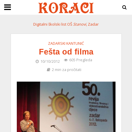
Digitalni školski list OŠ
Stanovi
, Zadar
ZADARSKI KANTUNIĆ
Fešta od filma
605 Pregleda
10/10/2012
2 min za pročitati