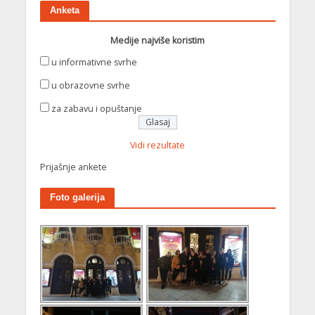
Anketa
Medije najviše koristim
u informativne svrhe
u obrazovne svrhe
za zabavu i opuštanje
Vidi rezultate
Prijašnje ankete
Foto galerija