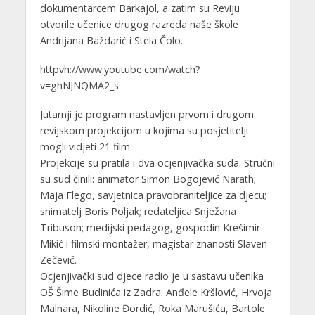
dokumentarcem Barkajol, a zatim su Reviju
otvorile učenice drugog razreda naše škole
Andrijana Baždarić i Stela Čolo.
httpvh://www.youtube.com/watch?
v=ghNJNQMA2_s
Jutarnji je program nastavljen prvom i drugom
revijskom projekcijom u kojima su posjetitelji
mogli vidjeti 21 film.
Projekcije su pratila i dva ocjenjivačka suda. Stručni
su sud činili: animator Simon Bogojević Narath;
Maja Flego, savjetnica pravobraniteljice za djecu;
snimatelj Boris Poljak; redateljica Snježana
Tribuson; medijski pedagog, gospodin Krešimir
Mikić i filmski montažer, magistar znanosti Slaven
Zečević.
Ocjenjivački sud djece radio je u sastavu učenika
OŠ Šime Budinića iz Zadra: Anđele Kršlović, Hrvoja
Malnara, Nikoline Đordić, Roka Marušića, Bartole