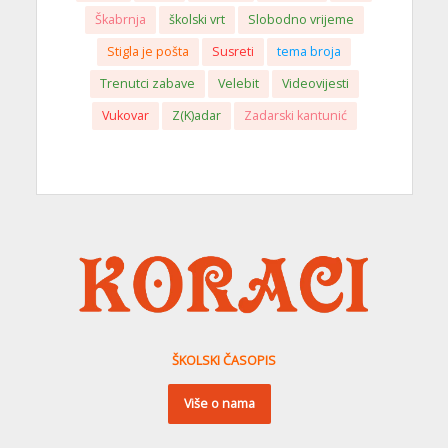
Škabrnja
školski vrt
Slobodno vrijeme
Stigla je pošta
Susreti
tema broja
Trenutci zabave
Velebit
Videovijesti
Vukovar
Z(K)adar
Zadarski kantunić
ŠKOLSKI ČASOPIS
Više o nama