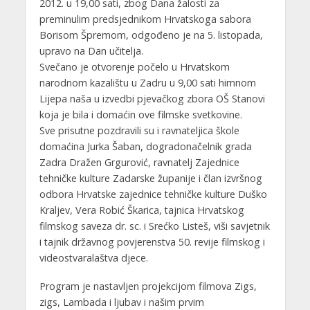
2012. u 19,00 sati, zbog Dana žalosti za
preminulim predsjednikom Hrvatskoga sabora
Borisom Špremom, odgođeno je na 5. listopada,
upravo na Dan učitelja.
Svečano je otvorenje počelo u Hrvatskom
narodnom kazalištu u Zadru u 9,00 sati himnom
Lijepa naša u izvedbi pjevačkog zbora OŠ Stanovi
koja je bila i domaćin ove filmske svetkovine.
Sve prisutne pozdravili su i ravnateljica škole
domaćina Jurka Šaban, dogradonačelnik grada
Zadra Dražen Grgurović, ravnatelj Zajednice
tehničke kulture Zadarske županije i član izvršnog
odbora Hrvatske zajednice tehničke kulture Duško
Kraljev, Vera Robić Škarica, tajnica Hrvatskog
filmskog saveza dr. sc. i Srećko Listeš, viši savjetnik
i tajnik državnog povjerenstva 50. revije filmskog i
videostvaralaštva djece.
Program je nastavljen projekcijom filmova Zigs,
zigs, Lambada i ljubav i našim prvim