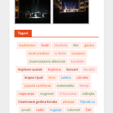
Tagovi
badminton
bicikl
Ekoškola
film
glazba
Gosti urednici
Iz škole
izostanci
Izvannastavne aktivnosti
kazalište
Književni susreti
Knjižnica
koncert
koračići
krajevi i ljudi
Kros
Lektira
LiDraNo
Ljepota različitosti
matematika
Mediji
natjecanje
nogomet
O Koracima
odbojka
Osamnaest godina Koraka
plivanje
Pljesak za
prvaši
radio
ruganje
rukomet
Šah