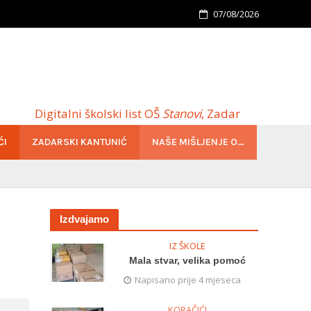
07/08/2026
Digitalni školski list OŠ
Stanovi
, Zadar
ĆI
ZADARSKI KANTUNIĆ
NAŠE MIŠLJENJE O…
Izdvajamo
IZ ŠKOLE
Mala stvar, velika pomoć
Napisano prije 4 mjeseca
KORAČIĆI