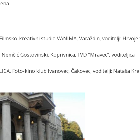
ljena
1., Filmsko-kreativni studio VANIMA, Varaždin, voditelji: Hrvoje
Nemčić Gostovinski, Koprivnica, FVD ”Mravec”, voditeljica:
CA, Foto-kino klub Ivanovec, Čakovec, voditelji: Nataša Kralj