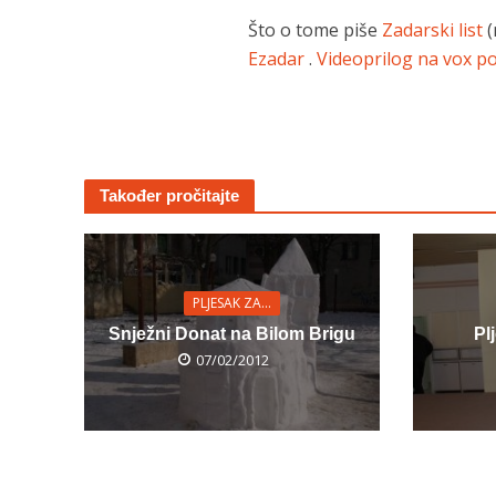
Što o tome piše
Zadarski list
(
Ezadar
.
Videoprilog na vox po
Također pročitajte
PLJESAK ZA...
Snježni Donat na Bilom Brigu
Pl
07/02/2012