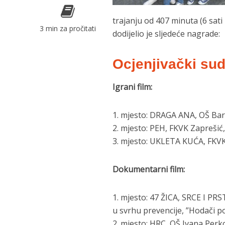
trajanju od 407 minuta (6 sati 
3 min za pročitati
dodijelio je sljedeće nagrade:
Ocjenjivački sud
Igrani film:
1. mjesto: DRAGA ANA, OŠ Barto
2. mjesto: PEH, FKVK Zaprešić, 
3. mjesto: UKLETA KUĆA, FKVK 
Dokumentarni film:
1. mjesto: 47 ŽICA, SRCE I PR
u svrhu prevencije, ”Hodači po 
2. mjesto: HRC, OŠ Ivana Perko