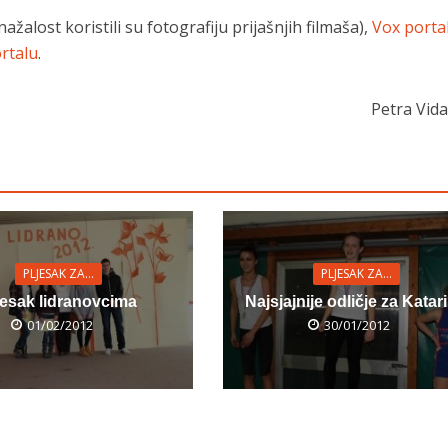
nažalost koristili su fotografiju prijašnjih filmaša),
Vox porta
rtalu
.
Petra Vidai
PLJESAK ZA...
PLJESAK ZA...
jesak lidranovcima
Najsjajnije odličje za Katar
01/02/2012
30/01/2012