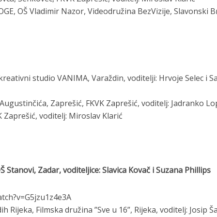
GE, OŠ Vladimir Nazor, Videodružina BezVizije, Slavonski B
reativni studio VANIMA, Varaždin, voditelji: Hrvoje Selec i S
Augustinčića, Zaprešić, FKVK Zaprešić, voditelj: Jadranko Lo
Zaprešić, voditelj: Miroslav Klarić
 Stanovi, Zadar, voditeljice: Slavica Kovač i Suzana Phillips
atch?v=G5jzu1z4e3A
Rijeka, Filmska družina ”Sve u 16”, Rijeka, voditelj: Josip Ša