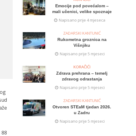
Emocije pod povećalom –
mali učenici, velike spoznaje
Napisano prije 4 mjeseca
ZADARSKI KANTUNIĆ
Rukometna groznica na
Višnjiku
Napisano prije 5 mjeseci
KORAČIĆI
Zdrava prehrana – temelj
zdravog odrastanja
Napisano prije 5 mjeseci
kog
 sud
ZADARSKI KANTUNIĆ
taže
Otvoren STEaM tjedan 2026.
u Zadru
Napisano prije 5 mjeseci
n 88