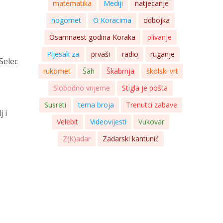
matematika
Mediji
natjecanje
nogomet
O Koracima
odbojka
Osamnaest godina Koraka
plivanje
Pljesak za
prvaši
radio
ruganje
 Selec
rukomet
Šah
Škabrnja
školski vrt
Slobodno vrijeme
Stigla je pošta
Susreti
tema broja
Trenutci zabave
 i
Velebit
Videovijesti
Vukovar
Z(K)adar
Zadarski kantunić