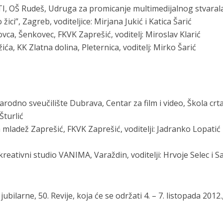
STI, OŠ Rudeš, Udruga za promicanje multimedijalnog stvaral
žici”, Zagreb, voditeljice: Mirjana Jukić i Katica Šarić
vca, Šenkovec, FKVK Zaprešić, voditelj: Miroslav Klarić
žića, KK Zlatna dolina, Pleternica, voditelj: Mirko Šarić
odno sveučilište Dubrava, Centar za film i video, Škola cr
Šturlić
mladež Zaprešić, FKVK Zaprešić, voditelji: Jadranko Lopatić 
reativni studio VANIMA, Varaždin, voditelji: Hrvoje Selec i S
ubilarne, 50. Revije, koja će se održati 4. – 7. listopada 2012.