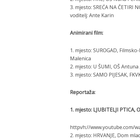
3. mjesto: SREĆA NA ČETIRI NO
voditelj: Ante Karin
Animirani film:
1. mjesto: SUROGAD, Filmsko-k
Malenica
2. mjesto: U ŠUMI, OŠ Antuna 
3. mjesto: SAMO PIJESAK, FKVK 
Reportaža:
1. mjesto: LJUBITELJI PTICA, OŠ
httpvh://www.youtube.com/w
2. mjesto: HRVANJE, Dom mladih 