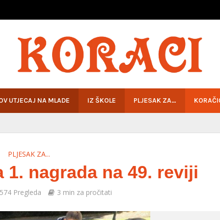
HOV UTJECAJ NA MLADE
IZ ŠKOLE
PLJESAK ZA…
KORAČI
PLJESAK ZA...
a 1. nagrada na 49. reviji
574 Pregleda
3 min za pročitati