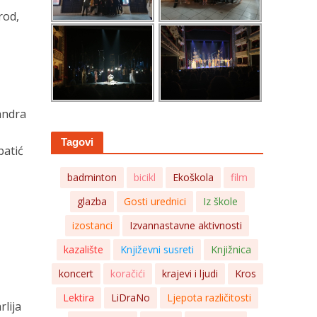
rod,
andra
Tagovi
patić
badminton
bicikl
Ekoškola
film
glazba
Gosti urednici
Iz škole
izostanci
Izvannastavne aktivnosti
kazalište
Književni susreti
Knjižnica
koncert
koračići
krajevi i ljudi
Kros
Lektira
LiDraNo
Ljepota različitosti
rlija