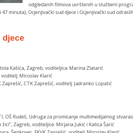
odgledanih filmova uvrštenih u službeni progr
i 47 minuta), Ocjenjivački sud djece i Ocjenjivački sud odrasli
 djece
la Kašića, Zagreb, voditeljica: Marina Zlatarić
voditelj: Miroslav Klarić
Zaprešić, CTK Zaprešić, voditelj: Jadranko Lopatić
STI, OŠ Rudeš, Udruga za promicanje multimedijalnog stvaral
žici”, Zagreb, voditeljice: Mirjana Jukić i Katica Šarić
vca, Šenkovec, FKVK Zaprešić, voditelj: Miroslav Klarić