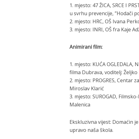
1. mjesto: 47 ŽICA, SRCE I PR
u svrhu prevencije, ”Hodači po 
2. mjesto: HRC, OŠ Ivana Perko
3. mjesto: INRI, OŠ fra Kaje Ad
Animirani film:
1. mjesto: KUĆA OGLEDALA, Nar
filma Dubrava, voditelj: Željko 
2. mjesto: PROGRES, Centar za 
Miroslav Klarić
3. mjesto: SUROGAD, Filmsko-k
Malenica
Ekskluzivna vijest: Domaćin je j
upravo naša škola.