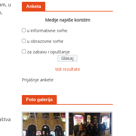
am, u
Anketa
h,
Medije najviše koristim
u informativne svrhe
u obrazovne svrhe
za zabavu i opuštanje
Vidi rezultate
Prijašnje ankete
Foto galerija
aštva