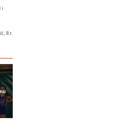
l
i
ć, 8.r.
inu