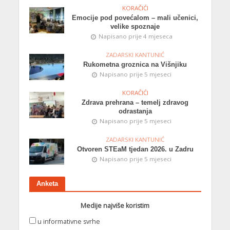
KORAČIĆI
Emocije pod povećalom – mali učenici,
velike spoznaje
Napisano prije 4 mjeseca
ZADARSKI KANTUNIĆ
Rukometna groznica na Višnjiku
Napisano prije 5 mjeseci
KORAČIĆI
Zdrava prehrana – temelj zdravog
odrastanja
Napisano prije 5 mjeseci
ZADARSKI KANTUNIĆ
Otvoren STEaM tjedan 2026. u Zadru
Napisano prije 5 mjeseci
Anketa
Medije najviše koristim
u informativne svrhe