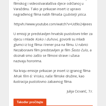
filmskog i videostvaralaštva djece održanoj u
Varaždinu. Tako je prikazan insert iz upravo
nagrađenog filma naših filmaša
Ljubitelji ptica
.
httpvh://www.youtube.com/watch?v=Ud9o24Jeees
U emisiji je predstavljen hrvatski pustolovni triler za
djecu i mlade
Koko i duhovi
, govorili su mladi
glumci iz tog filma i trener psa na filmu. U rubrici
Nezaboravni film predstavljen je film
Šesto čulo
, a
doznali smo zašto se filmovi strave i užasa
nazivaju hororima.
Na kraju emisije prikazan je insert iz igranog filma
Mrak film 6: Vrisko
, naše filmske družine, kao
ilustracija pustolovno-zabavnog filma.
Julija Cicvarić, 7.r.
Također pročitajte