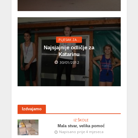
PLJESAK ZA...
Najsjajnije odličje za
Katarinu
30/01/2012
Izdvajamo
IZ ŠKOLE
Mala stvar, velika pomoć
Napisano prije 4 mjeseca