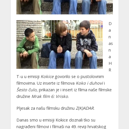
D
a
n
as
n
a
H
R
T-u u emisiji
Kokice
govorilo se o pustolovnim
filmovima. Uz inserte iz filmova
Koko i duhovi
i
Šesto čulo
, prikazan je i insert iz filma naše filmske
družine
Mrak film 6: Vrisko
.
Pljesak za našu filmsku družinu
Z(K)ADAR
.
Danas smo u emisiji Kokice doznali tko su
nagrađeni filmovi i filmaši na 49. reviji hrvatskog