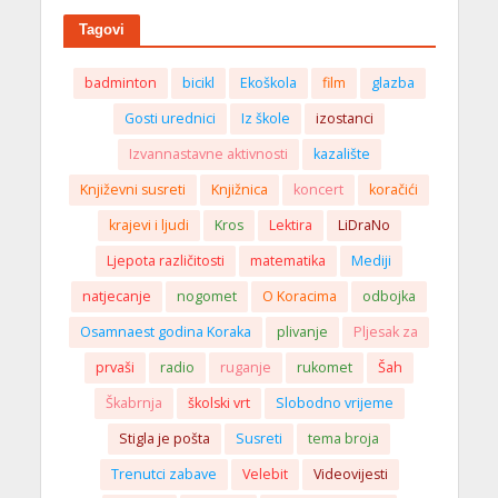
Tagovi
badminton
bicikl
Ekoškola
film
glazba
Gosti urednici
Iz škole
izostanci
Izvannastavne aktivnosti
kazalište
Književni susreti
Knjižnica
koncert
koračići
krajevi i ljudi
Kros
Lektira
LiDraNo
Ljepota različitosti
matematika
Mediji
natjecanje
nogomet
O Koracima
odbojka
Osamnaest godina Koraka
plivanje
Pljesak za
prvaši
radio
ruganje
rukomet
Šah
Škabrnja
školski vrt
Slobodno vrijeme
Stigla je pošta
Susreti
tema broja
Trenutci zabave
Velebit
Videovijesti