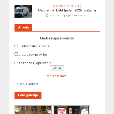
ZADARSKI KANTUNIĆ
Otvoren STEaM tjedan 2026. u Zadru
Napisano prije 5 mjeseci
Anketa
Medije najviše koristim
u informativne svrhe
u obrazovne svrhe
za zabavu i opuštanje
Vidi rezultate
Prijašnje ankete
Foto galerija