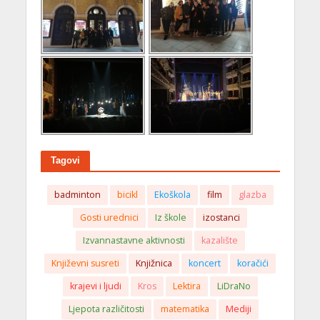
Tagovi
badminton
bicikl
Ekoškola
film
glazba
Gosti urednici
Iz škole
izostanci
Izvannastavne aktivnosti
kazalište
Književni susreti
Knjižnica
koncert
koračići
krajevi i ljudi
Kros
Lektira
LiDraNo
Ljepota različitosti
matematika
Mediji