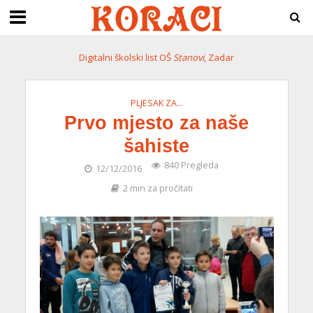
Digitalni školski list OŠ
Stanovi
, Zadar
PLJESAK ZA...
Prvo mjesto za naše
šahiste
840 Pregleda
12/12/2016
2 min za pročitati