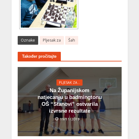
Oznake
Pljesak za
Šah
Također pročitajte
PLJESAK ZA...
Na Županijskom
natjecanju u badmingtonu
OŠ “Stanovi” ostvarila
izvrsne rezultate
19/11/2019