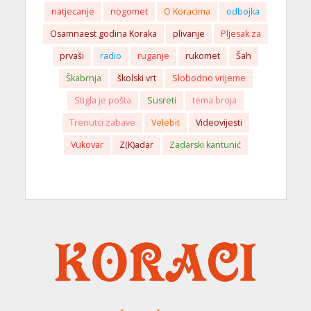
natjecanje
nogomet
O Koracima
odbojka
Osamnaest godina Koraka
plivanje
Pljesak za
prvaši
radio
ruganje
rukomet
Šah
Škabrnja
školski vrt
Slobodno vrijeme
Stigla je pošta
Susreti
tema broja
Trenutci zabave
Velebit
Videovijesti
Vukovar
Z(K)adar
Zadarski kantunić