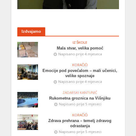
Izdvajamo
IZ ŠKOLE
Mala stvar, velika pomoć
Napisano prije 4 mjeseca
KORAČIĆI
Emocije pod povećalom – mali učenici,
velike spoznaje
Napisano prije 4 mjeseca
ZADARSKI KANTUNIĆ
Rukometna groznica na Višnjiku
Napisano prije 5 mjeseci
KORAČIĆI
Zdrava prehrana – temelj zdravog
odrastanja
Napisano prije 5 mjeseci