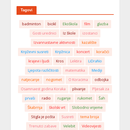
Tagovi
badminton
bicikl
Ekoškola
film
glazba
Gosti urednici
Iz škole
izostanci
Izvannastavne aktivnosti
kazalište
Književni susreti
Knjižnica
koncert
koračići
krajevi i ljudi
Kros
Lektira
LiDraNo
Ljepota različitosti
matematika
Mediji
natjecanje
nogomet
O Koracima
odbojka
Osamnaest godina Koraka
plivanje
Pljesak za
prvaši
radio
ruganje
rukomet
Šah
Škabrnja
školski vrt
Slobodno vrijeme
Stigla je pošta
Susreti
tema broja
Trenutci zabave
Velebit
Videovijesti