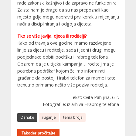
rade zakonski kažnjivo i da zapravo ne funkcionira.
Zaista nam je drago da su nas prepoznali kao
mjesto gdje mogu napraviti prvi korak u mijenjanju
načina discipliniranja i odgoja djeteta.
Tko se više javlja, djeca ili roditelji?
Kako od travnja ove godine imamo razdvojene
linije za djecu i roditelje, sada i jedni i drugi mogu
podjednako dobiti podršku Hrabrog telefona.
Obzirom da je u tijeku kampanja „I roditeljima je
potrebna podrška“ kojom želimo informirati
građane da postoji Hrabri telefon za mame i tate,
trenutno primamo nešto više poziva roditelja.
Tekst: Cvita Pahljina, 6. r.
Fotografije: iz arhiva Hrabrog telefona
Oznake
ruganje
tema broja
Također pročitajte