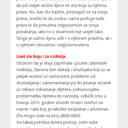
da još uvijek većina djece ne zna koja su njihova
prava. No, kao što kažete, pozivajući se na svoja
prava, značilo bi da osoba i sama poštuje tuđa
prava te da preuzima odgovornost za svoja
ponašanja, iako to u stvarnosti nije uvijek tako.
Stoga je važno djecu učiti i o njihovim pravima, ali i
o njihovim obvzama i odgovornostima.
Uveli ste liniju i za roditelje.
Obzirom da je linija zaprimala i pozive zabrinutih
roditelja, članova šire obitelji i stručnjaka koji su se
javljali vezano uz raznorazne probleme od
zlostavljanja i zanemarivanja pa do pitanja vezanih
uz zdravo odrastanje djeteta, psihosocijalnu
problematiku djeteta do razvoda, odlučili smo u
travnju 2013. godine otvoriti
Hrabri telefon
za
mame i tate koji je također besplatan i anoniman.
Oni mogu zvati na broj 0800-0800.
Da takva potreba doista postoji, osim naše