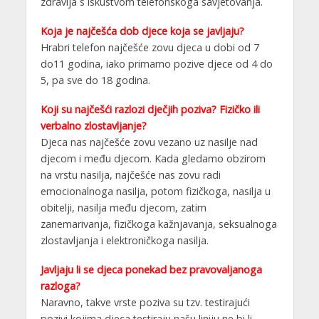
zdravlja s iskustvom telefonskoga savjetovanja.
Koja je najčešća dob djece koja se javljaju?
Hrabri telefon najčešće zovu djeca u dobi od 7
do11 godina, iako primamo pozive djece od 4 do
5, pa sve do 18 godina.
Koji su najčešći razlozi dječjih poziva? Fizičko ili
verbalno zlostavljanje?
Djeca nas najčešće zovu vezano uz nasilje nad
djecom i među djecom. Kada gledamo obzirom
na vrstu nasilja, najčešće nas zovu radi
emocionalnoga nasilja, potom fizičkoga, nasilja u
obitelji, nasilja među djecom, zatim
zanemarivanja, fizičkoga kažnjavanja, seksualnoga
zlostavljanja i elektroničkoga nasilja.
Javljaju li se djeca ponekad bez pravovaljanoga
razloga?
Naravno, takve vrste poziva su tzv. testirajući
pozivi kojima djeca testiraju našu liniju ne bi li