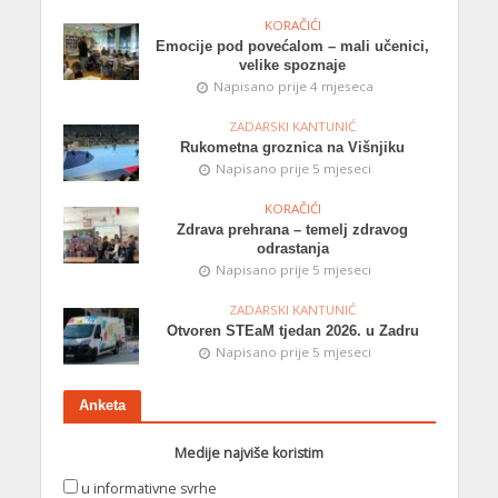
KORAČIĆI
Emocije pod povećalom – mali učenici,
velike spoznaje
Napisano prije 4 mjeseca
ZADARSKI KANTUNIĆ
Rukometna groznica na Višnjiku
Napisano prije 5 mjeseci
KORAČIĆI
Zdrava prehrana – temelj zdravog
odrastanja
Napisano prije 5 mjeseci
ZADARSKI KANTUNIĆ
Otvoren STEaM tjedan 2026. u Zadru
Napisano prije 5 mjeseci
Anketa
Medije najviše koristim
u informativne svrhe