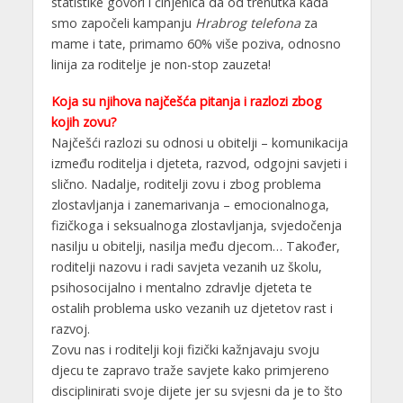
statistike govori i činjenica da od trenutka kada
smo započeli kampanju
Hrabrog telefona
za
mame i tate, primamo 60% više poziva, odnosno
linija za roditelje je non-stop zauzeta!
Koja su njihova najčešća pitanja i razlozi zbog
kojih zovu?
Najčešći razlozi su odnosi u obitelji – komunikacija
između roditelja i djeteta, razvod, odgojni savjeti i
slično. Nadalje, roditelji zovu i zbog problema
zlostavljanja i zanemarivanja – emocionalnoga,
fizičkoga i seksualnoga zlostavljanja, svjedočenja
nasilju u obitelji, nasilja među djecom… Također,
roditelji nazovu i radi savjeta vezanih uz školu,
psihosocijalno i mentalno zdravlje djeteta te
ostalih problema usko vezanih uz djetetov rast i
razvoj.
Zovu nas i roditelji koji fizički kažnjavaju svoju
djecu te zapravo traže savjete kako primjereno
disciplinirati svoje dijete jer su svjesni da je to što