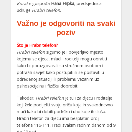
Korake
gospođa
Hana Hrpka
, predsjednica
udruge
Hrabri telefon
.
Važno je odgovoriti na svaki
poziv
Što je Hrabri telefon?
Hrabri telefon
sigurno je i povjerljivo mjesto
kojemu se djeca, mladi i roditelji mogu obratiti
kako bi porazgovarali sa stručnom osobom i
potražili savjet kako postupiti ili se postaviti u
određenoj situaciji ili problemu vezanim uz
psihosocijalnu i fizičku dobrobit.
Također,
Hrabri telefon
je tu i za djecu i roditelje
koji žele podijeliti svoju priču koja ih svakodnevno
muči kako bi dobili podršku i uho koje ih sluša.
Hrabri telefon za djecu ima besplatan broj
telefona 116-111, i radi svakim radnim danom od 9
do 20 sati.