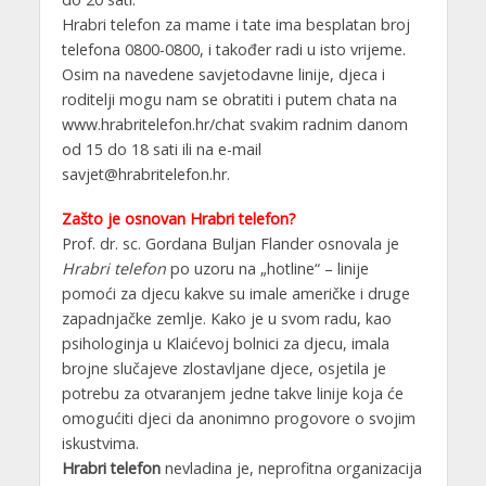
Hrabri telefon za mame i tate ima besplatan broj
telefona 0800-0800, i također radi u isto vrijeme.
Osim na navedene savjetodavne linije, djeca i
roditelji mogu nam se obratiti i putem chata na
www.hrabritelefon.hr/chat svakim radnim danom
od 15 do 18 sati ili na e-mail
savjet@hrabritelefon.hr.
Zašto je osnovan Hrabri telefon?
Prof. dr. sc. Gordana Buljan Flander osnovala je
Hrabri telefon
po uzoru na „hotline“ – linije
pomoći za djecu kakve su imale američke i druge
zapadnjačke zemlje. Kako je u svom radu, kao
psihologinja u Klaićevoj bolnici za djecu, imala
brojne slučajeve zlostavljane djece, osjetila je
potrebu za otvaranjem jedne takve linije koja će
omogućiti djeci da anonimno progovore o svojim
iskustvima.
Hrabri telefon
nevladina je, neprofitna organizacija