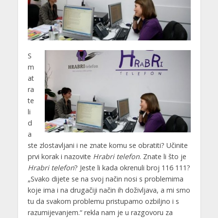
S
m
at
ra
te
li
d
a
ste zlostavljani i ne znate komu se obratiti? Učinite
prvi korak i nazovite
Hrabri telefon
. Znate li što je
Hrabri telefon
? Jeste li kada okrenuli broj 116 111?
„Svako dijete se na svoj način nosi s problemima
koje ima i na drugačiji način ih doživljava, a mi smo
tu da svakom problemu pristupamo ozbiljno i s
razumijevanjem.“ rekla nam je u razgovoru za