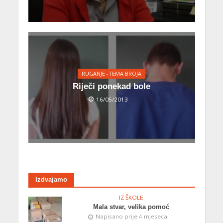
RUGANJE - TEMA BROJA
Riječi ponekad bole
16/05/2013
Izdvajamo
IZ ŠKOLE
Mala stvar, velika pomoć
Napisano prije 4 mjeseca