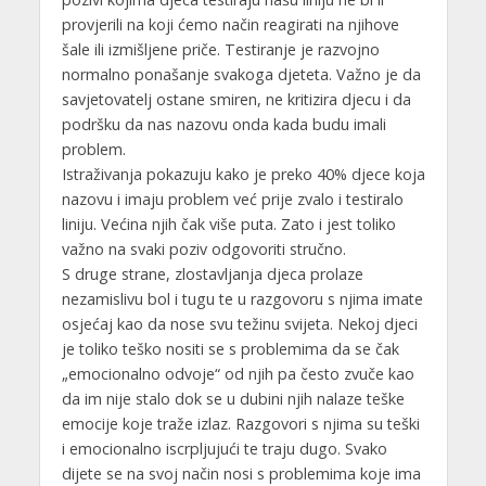
provjerili na koji ćemo način reagirati na njihove
šale ili izmišljene priče. Testiranje je razvojno
normalno ponašanje svakoga djeteta. Važno je da
savjetovatelj ostane smiren, ne kritizira djecu i da
podršku da nas nazovu onda kada budu imali
problem.
Istraživanja pokazuju kako je preko 40% djece koja
nazovu i imaju problem već prije zvalo i testiralo
liniju. Većina njih čak više puta. Zato i jest toliko
važno na svaki poziv odgovoriti stručno.
S druge strane, zlostavljanja djeca prolaze
nezamislivu bol i tugu te u razgovoru s njima imate
osjećaj kao da nose svu težinu svijeta. Nekoj djeci
je toliko teško nositi se s problemima da se čak
„emocionalno odvoje“ od njih pa često zvuče kao
da im nije stalo dok se u dubini njih nalaze teške
emocije koje traže izlaz. Razgovori s njima su teški
i emocionalno iscrpljujući te traju dugo. Svako
dijete se na svoj način nosi s problemima koje ima