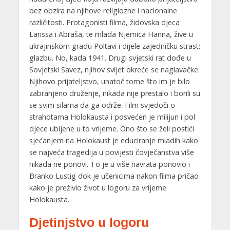
bez obzira na njihove religiozne i nacionalne
različitosti. Protagonisti filma, židovska djeca
Larissa i Abraša, te mlada Njemica Hanna, žive u
ukrajinskom gradu Poltavi i dijele zajedničku strast:
glazbu. No, kada 1941. Drugi svjetski rat dođe u
Sovjetski Savez, njihov svijet okreće se naglavačke.
Njihovo prijateljstvo, unatoč tome što im je bilo
zabranjeno druženje, nikada nije prestalo i borili su
se svim silama da ga održe. Film svjedoči o
strahotama Holokausta i posvećen je milijun i pol
djece ubijene u to vrijeme. Ono što se želi postići
sjećanjem na Holokaust je educiranje mladih kako
se najveća tragedija u povijesti čovječanstva više
nikada ne ponovi. To je u više navrata ponovio i
Branko Lustig dok je učenicima nakon filma pričao
kako je preživio život u logoru za vrijeme
Holokausta.
Djetinjstvo u logoru