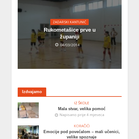
ZADARSKI KANTUNIĆ
Rukometašice prve u
županiji
04/03/2014
Izdvajamo
IZ ŠKOLE
Mala stvar, velika pomoć
Napisano prije 4 mjeseca
KORAČIĆI
Emocije pod povećalom – mali učenici,
velike spoznaje