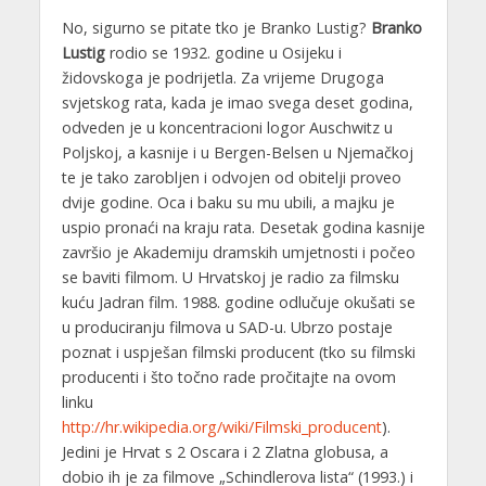
No, sigurno se pitate tko je Branko Lustig?
Branko
Lustig
rodio se 1932. godine u Osijeku i
židovskoga je podrijetla. Za vrijeme Drugoga
svjetskog rata, kada je imao svega deset godina,
odveden je u koncentracioni logor Auschwitz u
Poljskoj, a kasnije i u Bergen-Belsen u Njemačkoj
te je tako zarobljen i odvojen od obitelji proveo
dvije godine. Oca i baku su mu ubili, a majku je
uspio pronaći na kraju rata. Desetak godina kasnije
završio je Akademiju dramskih umjetnosti i počeo
se baviti filmom. U Hrvatskoj je radio za filmsku
kuću Jadran film. 1988. godine odlučuje okušati se
u produciranju filmova u SAD-u. Ubrzo postaje
poznat i uspješan filmski producent (tko su filmski
producenti i što točno rade pročitajte na ovom
linku
http://hr.wikipedia.org/wiki/Filmski_producent
).
Jedini je Hrvat s 2 Oscara i 2 Zlatna globusa, a
dobio ih je za filmove „Schindlerova lista“ (1993.) i