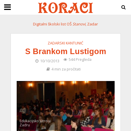
Digitalni školski list OŠ
Stanovi
, Zadar
ZADARSKI KANTUNIĆ
S Brankom Lustigom
544 Pregleda
10/10/2013
4 min za pročitati
Edukacijsko jutro u
Zadru