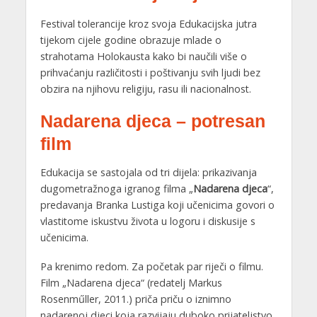
Festival tolerancije kroz svoja Edukacijska jutra
tijekom cijele godine obrazuje mlade o
strahotama Holokausta kako bi naučili više o
prihvaćanju različitosti i poštivanju svih ljudi bez
obzira na njihovu religiju, rasu ili nacionalnost.
Nadarena djeca – potresan
film
Edukacija se sastojala od tri dijela: prikazivanja
dugometražnoga igranog filma „
Nadarena djeca
“,
predavanja Branka Lustiga koji učenicima govori o
vlastitome iskustvu života u logoru i diskusije s
učenicima.
Pa krenimo redom. Za početak par riječi o filmu.
Film „Nadarena djeca“ (redatelj Markus
Rosenműller, 2011.) priča priču o iznimno
nadarenoj djeci koja razvijaju duboko prijateljstvo