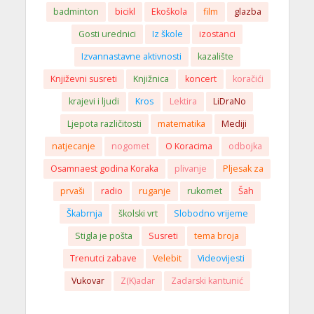
badminton
bicikl
Ekoškola
film
glazba
Gosti urednici
Iz škole
izostanci
Izvannastavne aktivnosti
kazalište
Književni susreti
Knjižnica
koncert
koračići
krajevi i ljudi
Kros
Lektira
LiDraNo
Ljepota različitosti
matematika
Mediji
natjecanje
nogomet
O Koracima
odbojka
Osamnaest godina Koraka
plivanje
Pljesak za
prvaši
radio
ruganje
rukomet
Šah
Škabrnja
školski vrt
Slobodno vrijeme
Stigla je pošta
Susreti
tema broja
Trenutci zabave
Velebit
Videovijesti
Vukovar
Z(K)adar
Zadarski kantunić