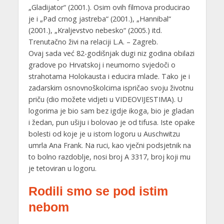
„Gladijator“ (2001.). Osim ovih filmova producirao
je i „Pad crnog jastreba“ (2001.), „Hannibal“
(2001.), „Kraljevstvo nebesko“ (2005.) itd.
Trenutačno živi na relaciji L.A. – Zagreb.
Ovaj sada već 82-godišnjak dugi niz godina obilazi
gradove po Hrvatskoj i neumorno svjedoči o
strahotama Holokausta i educira mlade. Tako je i
zadarskim osnovnoškolcima ispričao svoju životnu
priču (dio možete vidjeti u VIDEOVIJESTIMA). U
logorima je bio sam bez igdje ikoga, bio je gladan
i žedan, pun ušiju i bolovao je od tifusa. Iste opake
bolesti od koje je u istom logoru u Auschwitzu
umrla Ana Frank. Na ruci, kao vječni podsjetnik na
to bolno razdoblje, nosi broj A 3317, broj koji mu
je tetoviran u logoru.
Rodili smo se pod istim
nebom