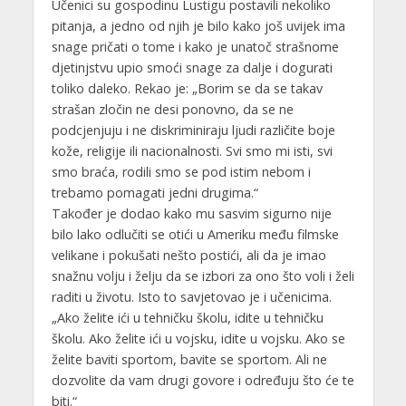
Učenici su gospodinu Lustigu postavili nekoliko
pitanja, a jedno od njih je bilo kako još uvijek ima
snage pričati o tome i kako je unatoč strašnome
djetinjstvu upio smoći snage za dalje i dogurati
toliko daleko. Rekao je: „Borim se da se takav
strašan zločin ne desi ponovno, da se ne
podcjenjuju i ne diskriminiraju ljudi različite boje
kože, religije ili nacionalnosti. Svi smo mi isti, svi
smo braća, rodili smo se pod istim nebom i
trebamo pomagati jedni drugima.“
Također je dodao kako mu sasvim sigurno nije
bilo lako odlučiti se otići u Ameriku među filmske
velikane i pokušati nešto postići, ali da je imao
snažnu volju i želju da se izbori za ono što voli i želi
raditi u životu. Isto to savjetovao je i učenicima.
„Ako želite ići u tehničku školu, idite u tehničku
školu. Ako želite ići u vojsku, idite u vojsku. Ako se
želite baviti sportom, bavite se sportom. Ali ne
dozvolite da vam drugi govore i određuju što će te
biti.“