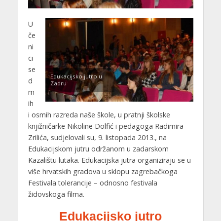
U
če
ni
ci
se
Edukacijsko jutro u
d
Zadru
m
ih
i osmih razreda naše škole, u pratnji školske
knjižničarke Nikoline Dolfić i pedagoga Radimira
Zrilića, sudjelovali su, 9. listopada 2013., na
Edukacijskom jutru održanom u zadarskom
Kazalištu lutaka. Edukacijska jutra organiziraju se u
više hrvatskih gradova u sklopu zagrebačkoga
Festivala tolerancije – odnosno festivala
židovskoga filma.
Edukacijsko jutro