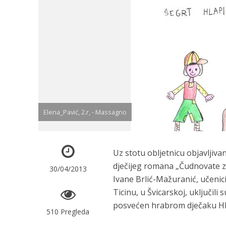
Elena_Pavić, 2.r, - Massagno
Uz stotu obljetnicu objavljiva
dječijeg romana „Čudnovate z
30/04/2013
Ivane Brlić-Mažuranić, učenic
Ticinu, u Švicarskoj, uključili 
posvećen hrabrom dječaku Hl
510 Pregleda