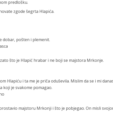
rnom predlošku.
novate zgode šegrta Hlapića.
je dobar, pošten i plemenit.
iasca
 zato što je Hlapić hrabar i ne boji se majstora Mrkonje.
 Hlapiću i ta me je priča oduševila. Mislim da se i mi dana
a koji je svakome pomagao.
gno
prostavio majstoru Mrkonji i što je pobjegao. On misli svoj