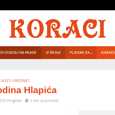
HOV UTJECAJ NA MLADE
IZ ŠKOLE
PLJESAK ZA…
KORAČI
GOSTI UREDNICI
odina Hlapića
510 Pregleda
2 min za pročitati