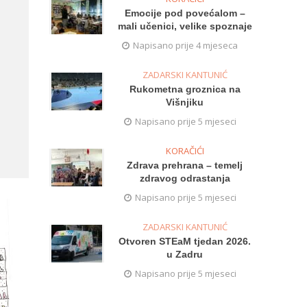
Emocije pod povećalom –
mali učenici, velike spoznaje
Napisano prije 4 mjeseca
ZADARSKI KANTUNIĆ
Rukometna groznica na
Višnjiku
Napisano prije 5 mjeseci
KORAČIĆI
Zdrava prehrana – temelj
zdravog odrastanja
Napisano prije 5 mjeseci
ZADARSKI KANTUNIĆ
Otvoren STEaM tjedan 2026.
u Zadru
Napisano prije 5 mjeseci