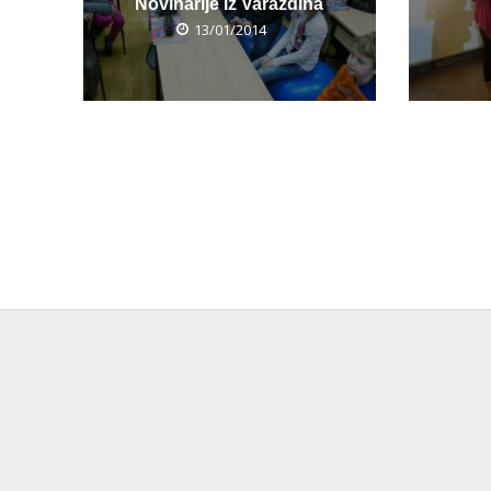
Novinarije iz Varaždina
13/01/2014