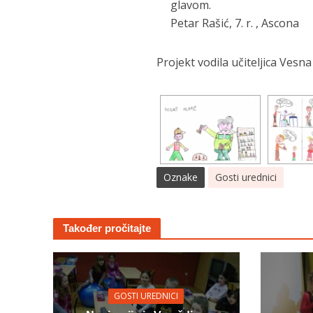
glavom.
Petar Rašić, 7. r. , Ascona
Projekt vodila učiteljica Vesn
Oznake
Gosti urednici
Također pročitajte
GOSTI UREDNICI