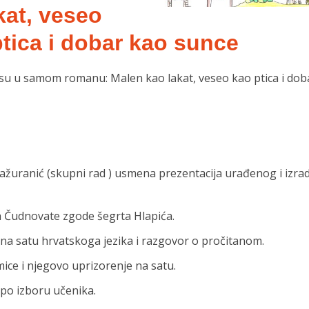
kat, veseo
tica i dobar kao sunce
i su u samom romanu: Malen kao lakat, veseo kao ptica i dob
žuranić (skupni rad ) usmena prezentacija urađenog i izra
 Čudnovate zgode šegrta Hlapića.
na satu hrvatskoga jezika i razgovor o pročitanom.
ice i njegovo uprizorenje na satu.
a po izboru učenika.