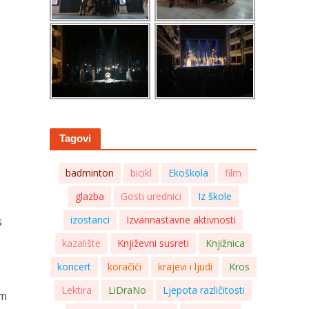
Tagovi
badminton
bicikl
Ekoškola
film
glazba
Gosti urednici
Iz škole
izostanci
Izvannastavne aktivnosti
s
kazalište
Književni susreti
Knjižnica
koncert
koračići
krajevi i ljudi
Kros
Lektira
LiDraNo
Ljepota različitosti
om