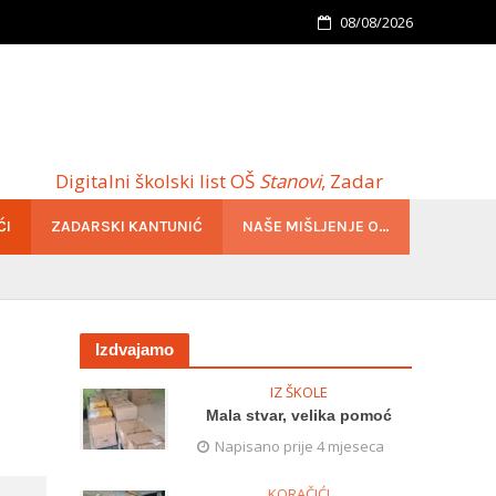
08/08/2026
Digitalni školski list OŠ
Stanovi
, Zadar
ĆI
ZADARSKI KANTUNIĆ
NAŠE MIŠLJENJE O…
Izdvajamo
IZ ŠKOLE
Mala stvar, velika pomoć
Napisano prije 4 mjeseca
KORAČIĆI