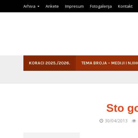
Arhiva
Ankete
Impresum
Fotogalerija
Kontakt
KORACI 2025./2026.
TEMA BROJA – MEDIJI I NJI
Sto g
30/04/2013