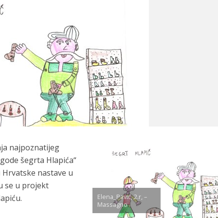
nja najpoznatijeg
gode šegrta Hlapića“
i Hrvatske nastave u
su se u projekt
Elena_Pavić, 2.r, –
apiću.
Massagno