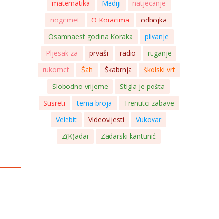
matematika
Mediji
natjecanje
nogomet
O Koracima
odbojka
Osamnaest godina Koraka
plivanje
Pljesak za
prvaši
radio
ruganje
rukomet
Šah
Škabrnja
školski vrt
Slobodno vrijeme
Stigla je pošta
Susreti
tema broja
Trenutci zabave
Velebit
Videovijesti
Vukovar
Z(K)adar
Zadarski kantunić