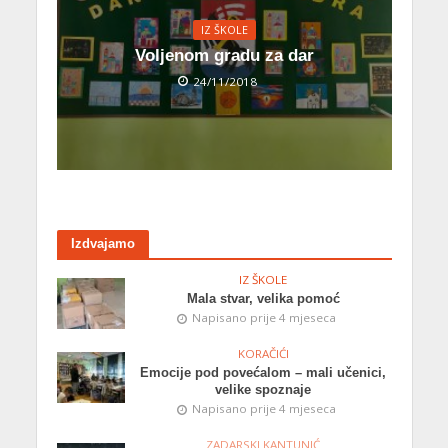
IZ ŠKOLE
Voljenom gradu za dar
24/11/2018
Izdvajamo
IZ ŠKOLE
Mala stvar, velika pomoć
Napisano prije 4 mjeseca
KORAČIĆI
Emocije pod povećalom – mali učenici,
velike spoznaje
Napisano prije 4 mjeseca
ZADARSKI KANTUNIĆ