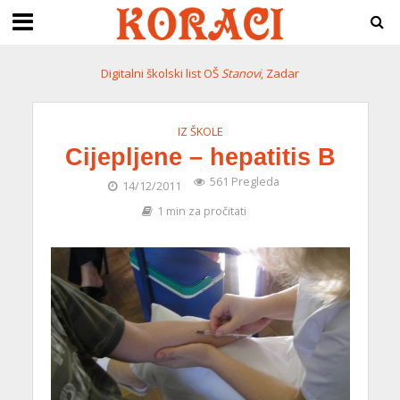
Digitalni školski list OŠ
Stanovi
, Zadar
IZ ŠKOLE
Cijepljene – hepatitis B
561 Pregleda
14/12/2011
1 min za pročitati