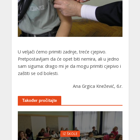
U veljači ćemo primiti zadnje, treće cjepivo.
Pretpostavljam da će opet biti nemira, ali u jedno
sam sigurna: drago mi je da mogu primiti cjepivo i
zaštiti se od bolesti.
Ana Grgica Knežević, 6.r.
Također pročitajte
IZ ŠKOLE