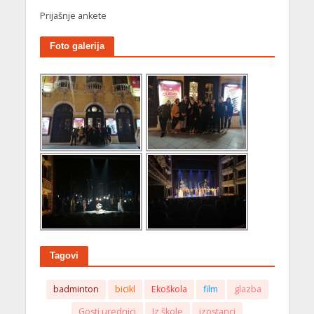
Prijašnje ankete
Foto galerija
Tagovi
badminton
bicikl
Ekoškola
film
glazba
Gosti urednici
Iz škole
izostanci