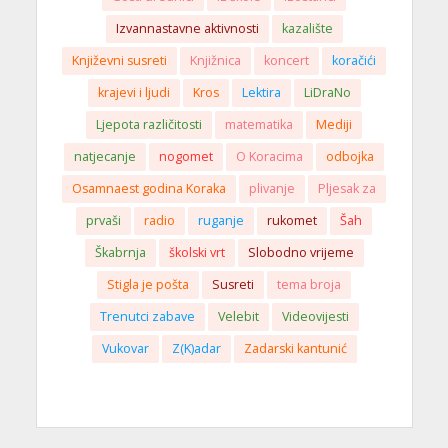
Izvannastavne aktivnosti
kazalište
Književni susreti
Knjižnica
koncert
koračići
krajevi i ljudi
Kros
Lektira
LiDraNo
Ljepota različitosti
matematika
Mediji
natjecanje
nogomet
O Koracima
odbojka
Osamnaest godina Koraka
plivanje
Pljesak za
prvaši
radio
ruganje
rukomet
Šah
Škabrnja
školski vrt
Slobodno vrijeme
Stigla je pošta
Susreti
tema broja
Trenutci zabave
Velebit
Videovijesti
Vukovar
Z(K)adar
Zadarski kantunić