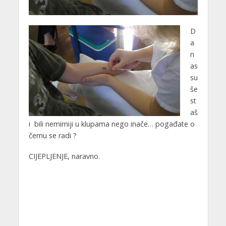
D
a
n
as
su
še
st
aš
i bili nemirniji u klupama nego inače… pogađate o
čemu se radi ?
CIJEPLJENJE, naravno.