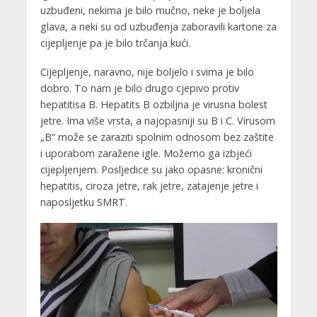
uzbuđeni, nekima je bilo mučno, neke je boljela
glava, a neki su od uzbuđenja zaboravili kartone za
cijepljenje pa je bilo trčanja kući.
Cijepljenje, naravno, nije boljelo i svima je bilo
dobro. To nam je bilo drugo cjepivo protiv
hepatitisa B. Hepatits B ozbiljna je virusna bolest
jetre. Ima više vrsta, a najopasniji su B i C. Virusom
„B“ može se zaraziti spolnim odnosom bez zaštite
i uporabom zaražene igle. Možemo ga izbjeći
cijepljenjem. Posljedice su jako opasne: kronični
hepatitis, ciroza jetre, rak jetre, zatajenje jetre i
naposljetku SMRT.