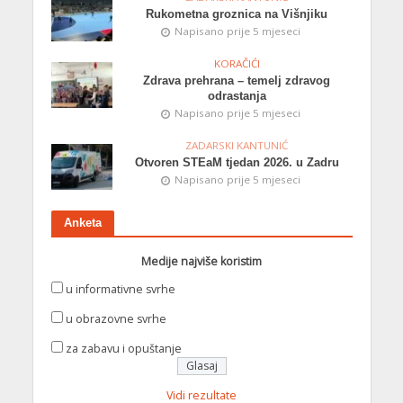
Rukometna groznica na Višnjiku
Napisano prije 5 mjeseci
KORAČIĆI
Zdrava prehrana – temelj zdravog
odrastanja
Napisano prije 5 mjeseci
ZADARSKI KANTUNIĆ
Otvoren STEaM tjedan 2026. u Zadru
Napisano prije 5 mjeseci
Anketa
Medije najviše koristim
u informativne svrhe
u obrazovne svrhe
za zabavu i opuštanje
Vidi rezultate