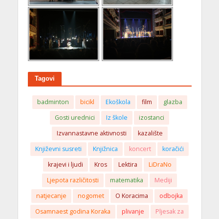
Tagovi
badminton
bicikl
Ekoškola
film
glazba
Gosti urednici
Iz škole
izostanci
Izvannastavne aktivnosti
kazalište
Književni susreti
Knjižnica
koncert
koračići
krajevi i ljudi
Kros
Lektira
LiDraNo
Ljepota različitosti
matematika
Mediji
natjecanje
nogomet
O Koracima
odbojka
Osamnaest godina Koraka
plivanje
Pljesak za