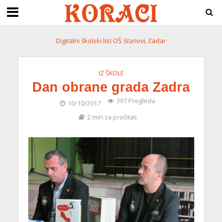
Digitalni školski list OŠ
Stanovi
, Zadar
IZ ŠKOLE
Dan obrane grada Zadra
397 Pregleda
10/10/2017
2 min za pročitati