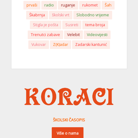
prvaši
radio
ruganje
rukomet
Šah
Škabrnja
školski vrt
Slobodno vrijeme
Stigla je pošta
Susreti
tema broja
Trenutci zabave
Velebit
Videovijesti
Vukovar
Z(K)adar
Zadarski kantunić
ŠKOLSKI ČASOPIS
Više o nama