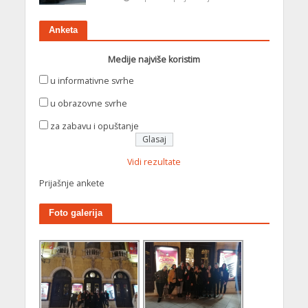
Anketa
Medije najviše koristim
u informativne svrhe
u obrazovne svrhe
za zabavu i opuštanje
Vidi rezultate
Prijašnje ankete
Foto galerija