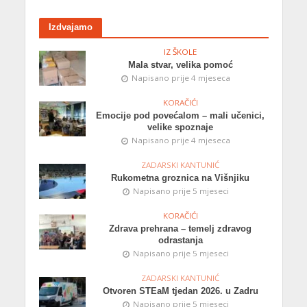
Izdvajamo
IZ ŠKOLE
Mala stvar, velika pomoć
Napisano prije 4 mjeseca
KORAČIĆI
Emocije pod povećalom – mali učenici,
velike spoznaje
Napisano prije 4 mjeseca
ZADARSKI KANTUNIĆ
Rukometna groznica na Višnjiku
Napisano prije 5 mjeseci
KORAČIĆI
Zdrava prehrana – temelj zdravog
odrastanja
Napisano prije 5 mjeseci
ZADARSKI KANTUNIĆ
Otvoren STEaM tjedan 2026. u Zadru
Napisano prije 5 mjeseci