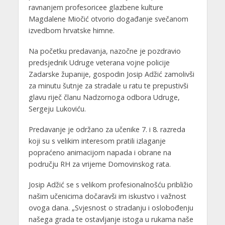
ravnanjem profesoricee glazbene kulture
Magdalene Miočić otvorio događanje svečanom
izvedbom hrvatske himne.
Na početku predavanja, nazočne je pozdravio
predsjednik Udruge veterana vojne policije
Zadarske županije, gospodin Josip Adžić zamolivši
za minutu šutnje za stradale u ratu te prepustivši
glavu riječ članu Nadzornoga odbora Udruge,
Sergeju Lukoviću.
Predavanje je održano za učenike 7. i 8. razreda
koji su s velikim interesom pratili izlaganje
popraćeno animacijom napada i obrane na
području RH za vrijeme Domovinskog rata.
Josip Adžić se s velikom profesionalnošću približio
našim učenicima dočaravši im iskustvo i važnost
ovoga dana. „Svjesnost o stradanju i oslobođenju
našega grada te ostavljanje istoga u rukama naše