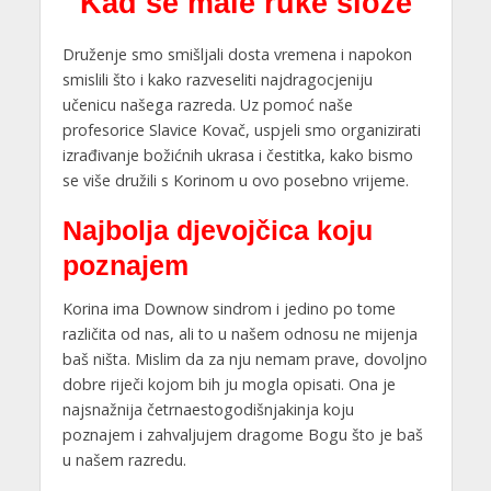
Kad se male ruke slože
Druženje smo smišljali dosta vremena i napokon
smislili što i kako razveseliti najdragocjeniju
učenicu našega razreda. Uz pomoć naše
profesorice Slavice Kovač, uspjeli smo organizirati
izrađivanje božićnih ukrasa i čestitka, kako bismo
se više družili s Korinom u ovo posebno vrijeme.
Najbolja djevojčica koju
poznajem
Korina ima Downow sindrom i jedino po tome
različita od nas, ali to u našem odnosu ne mijenja
baš ništa. Mislim da za nju nemam prave, dovoljno
dobre riječi kojom bih ju mogla opisati. Ona je
najsnažnija četrnaestogodišnjakinja koju
poznajem i zahvaljujem dragome Bogu što je baš
u našem razredu.