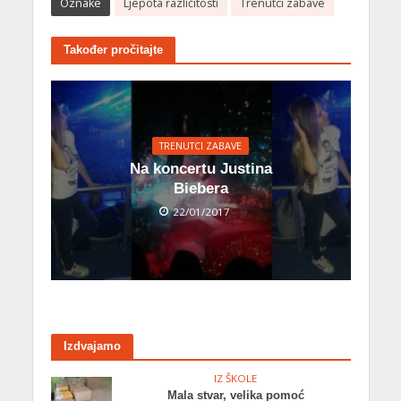
Oznake
Ljepota različitosti
Trenutci zabave
Također pročitajte
TRENUTCI ZABAVE
Na koncertu Justina
Biebera
22/01/2017
Izdvajamo
IZ ŠKOLE
Mala stvar, velika pomoć