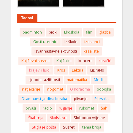
Tagovi
badminton
bicikl
Ekoškola
film
glazba
Gosti urednici
Iz škole
izostanci
Izvannastavne aktivnosti
kazalište
Književni susreti
Knjižnica
koncert
koračići
krajevi i ljudi
Kros
Lektira
LiDraNo
Ljepota različitosti
matematika
Mediji
natjecanje
nogomet
O Koracima
odbojka
Osamnaest godina Koraka
plivanje
Pljesak za
prvaši
radio
ruganje
rukomet
Šah
Škabrnja
školski vrt
Slobodno vrijeme
Stigla je pošta
Susreti
tema broja