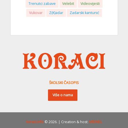
Trenutci zabave
Velebit
Videovijesti
Vukovar
Z(K)adar
Zadarski kantunić
ŠKOLSKI ČASOPIS
Više o nama
koraci.info
© 2026. | Creation & host:
MIDNEL