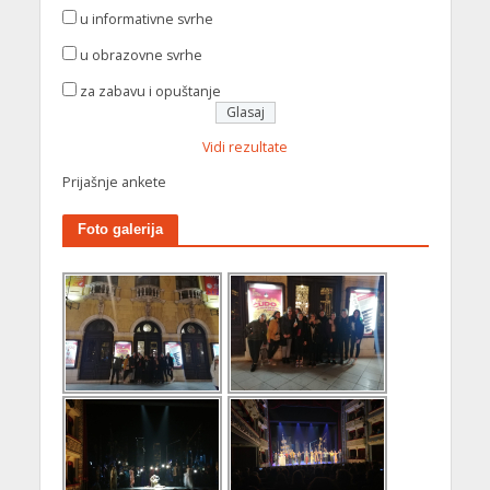
u informativne svrhe
u obrazovne svrhe
za zabavu i opuštanje
Vidi rezultate
Prijašnje ankete
Foto galerija