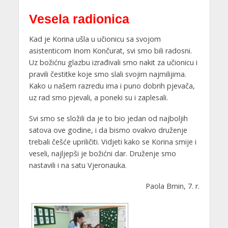
Vesela radionica
Kad je Korina ušla u učionicu sa svojom
asistenticom Inom Končurat, svi smo bili radosni.
Uz božićnu glazbu izrađivali smo nakit za učionicu i
pravili čestitke koje smo slali svojim najmilijima.
Kako u našem razredu ima i puno dobrih pjevača,
uz rad smo pjevali, a poneki su i zaplesali.
Svi smo se složili da je to bio jedan od najboljih
satova ove godine, i da bismo ovakvo druženje
trebali češće upriličiti. Vidjeti kako se Korina smije i
veseli, najljepši je božićni dar. Druženje smo
nastavili i na satu Vjeronauka.
Paola Brnin, 7. r.