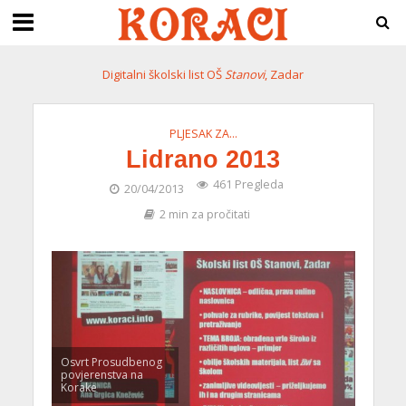
Digitalni školski list OŠ
Stanovi
, Zadar
PLJESAK ZA…
Lidrano 2013
461 Pregleda
20/04/2013
2 min za pročitati
Osvrt Prosudbenog
povjerenstva na
Korake