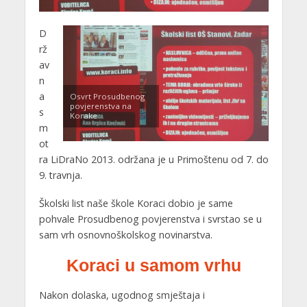
D
rž
av
n
a
Osvrt Prosudbenog
povjerenstva na
s
Korake
m
ot
ra LiDraNo 2013. održana je u Primoštenu od 7. do
9. travnja.
Školski list naše škole Koraci dobio je same
pohvale Prosudbenog povjerenstva i svrstao se u
sam vrh osnovnoškolskog novinarstva.
Koraci u samom vrhu
Nakon dolaska, ugodnog smještaja i