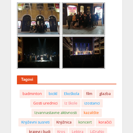
Tagovi
badminton
bicikl
Ekoškola
film
glazba
Gosti urednici
Iz škole
izostanci
Izvannastavne aktivnosti
kazalište
Književni susreti
Knjižnica
koncert
koračići
krajevi i ljudi
Kros
Lektira
LiDraNo