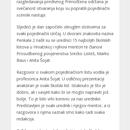
razgledavanja predivnog Primoštena održana je
svečanost otvaranja koju su popratili pojedinačni
scenski nastupi.
Sljedeći je dan započelo okruglim stolovima za
svaki pojedinačni izričaj. U dvorani znakovita naziva
Penkala 2 našli su se urednici 15 najboljih školskih
listova u Hrvatskoj i njihovi mentori te članovi
Prosudbenog povjerenstva Srećko Listeš, Marko
Baus i Anita Šojat.
Razgovor o svakom pojedinačnom listu vodila je
profesorica Anita Šojat. U odličnoj prezentaciji
analiziran je svaki školski list. Istaknuto je što je
dobro, ali i savjeti kako bi se moglo napraviti još
bolje. To je bilo vrlo korisno za nas urednike.
Predstavljen je svaki urednik i njegov mentor, a iz
razgovora s njima saznali smo kako radi svaka
redakcija.