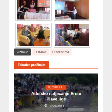
Oznake
LiDraNo
O Koracima
Također pročitajte
PLJESAK ZA…
Atletsko natjecanje Erste
Plave lige
13/05/2014