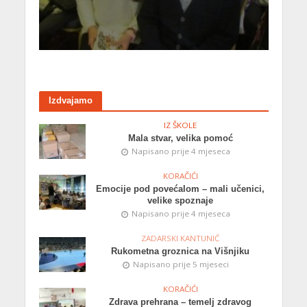
Izdvajamo
IZ ŠKOLE
Mala stvar, velika pomoć
Napisano prije 4 mjeseca
KORAČIĆI
Emocije pod povećalom – mali učenici,
velike spoznaje
Napisano prije 4 mjeseca
ZADARSKI KANTUNIĆ
Rukometna groznica na Višnjiku
Napisano prije 5 mjeseci
KORAČIĆI
Zdrava prehrana – temelj zdravog