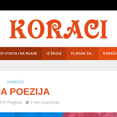
HOV UTJECAJ NA MLADE
IZ ŠKOLE
PLJESAK ZA…
KORAČI
KORAČIĆI
A POEZIJA
516 Pregleda
2 min za pročitati