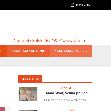
09/08/2026
Digitalni školski list OŠ
Stanovi
, Zadar
ĆI
ZADARSKI KANTUNIĆ
NAŠE MIŠLJENJE O…
Izdvajamo
IZ ŠKOLE
Mala stvar, velika pomoć
Napisano prije 4 mjeseca
KORAČIĆI