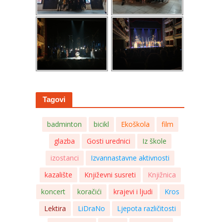
Tagovi
badminton
bicikl
Ekoškola
film
glazba
Gosti urednici
Iz škole
izostanci
Izvannastavne aktivnosti
kazalište
Književni susreti
Knjižnica
koncert
koračići
krajevi i ljudi
Kros
Lektira
LiDraNo
Ljepota različitosti