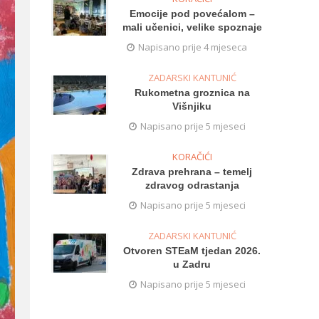
Emocije pod povećalom –
mali učenici, velike spoznaje
Napisano prije 4 mjeseca
ZADARSKI KANTUNIĆ
Rukometna groznica na
Višnjiku
Napisano prije 5 mjeseci
KORAČIĆI
Zdrava prehrana – temelj
zdravog odrastanja
Napisano prije 5 mjeseci
ZADARSKI KANTUNIĆ
Otvoren STEaM tjedan 2026.
u Zadru
Napisano prije 5 mjeseci