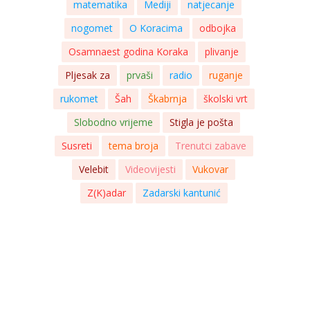
matematika
Mediji
natjecanje
nogomet
O Koracima
odbojka
Osamnaest godina Koraka
plivanje
Pljesak za
prvaši
radio
ruganje
rukomet
Šah
Škabrnja
školski vrt
Slobodno vrijeme
Stigla je pošta
Susreti
tema broja
Trenutci zabave
Velebit
Videovijesti
Vukovar
Z(K)adar
Zadarski kantunić