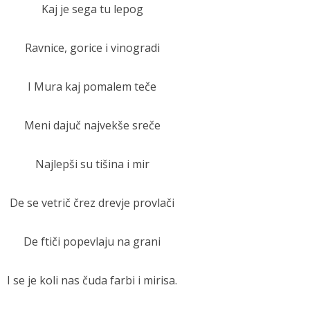
Kaj je sega tu lepog
Ravnice, gorice i vinogradi
I Mura kaj pomalem teče
Meni dajuč najvekše sreče
Najlepši su tišina i mir
De se vetrič črez drevje provlači
De ftiči popevlaju na grani
I se je koli nas čuda farbi i mirisa.