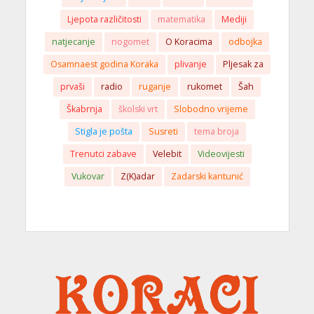
Ljepota različitosti
matematika
Mediji
natjecanje
nogomet
O Koracima
odbojka
Osamnaest godina Koraka
plivanje
Pljesak za
prvaši
radio
ruganje
rukomet
Šah
Škabrnja
školski vrt
Slobodno vrijeme
Stigla je pošta
Susreti
tema broja
Trenutci zabave
Velebit
Videovijesti
Vukovar
Z(K)adar
Zadarski kantunić