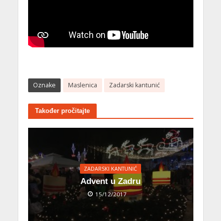
Oznake
Maslenica
Zadarski kantunić
Također pročitajte
ZADARSKI KANTUNIĆ
Advent u Zadru
15/12/2017