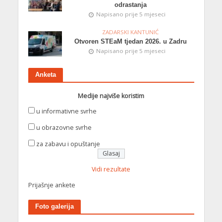
odrastanja
Napisano prije 5 mjeseci
ZADARSKI KANTUNIĆ
Otvoren STEaM tjedan 2026. u Zadru
Napisano prije 5 mjeseci
Anketa
Medije najviše koristim
u informativne svrhe
u obrazovne svrhe
za zabavu i opuštanje
Vidi rezultate
Prijašnje ankete
Foto galerija