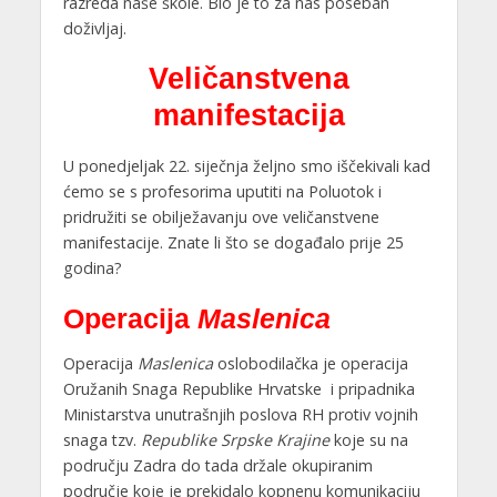
razreda naše škole. Bio je to za nas poseban
doživljaj.
Veličanstvena
manifestacija
U ponedjeljak 22. siječnja željno smo iščekivali kad
ćemo se s profesorima uputiti na Poluotok i
pridružiti se obilježavanju ove veličanstvene
manifestacije. Znate li što se događalo prije 25
godina?
Operacija
Maslenica
Operacija
Maslenica
oslobodilačka je operacija
Oružanih Snaga Republike Hrvatske i pripadnika
Ministarstva unutrašnjih poslova RH protiv vojnih
snaga tzv.
Republike Srpske Krajine
koje su na
području Zadra do tada držale okupiranim
područje koje je prekidalo kopnenu komunikaciju