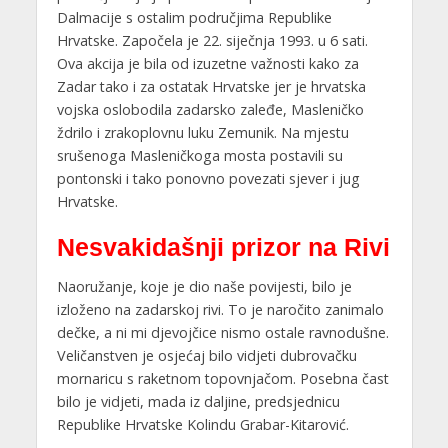
Dalmacije s ostalim područjima Republike
Hrvatske. Započela je 22. siječnja 1993. u 6 sati.
Ova akcija je bila od izuzetne važnosti kako za
Zadar tako i za ostatak Hrvatske jer je hrvatska
vojska oslobodila zadarsko zaleđe, Masleničko
ždrilo i zrakoplovnu luku Zemunik. Na mjestu
srušenoga Masleničkoga mosta postavili su
pontonski i tako ponovno povezati sjever i jug
Hrvatske.
Nesvakidašnji prizor na Rivi
Naoružanje, koje je dio naše povijesti, bilo je
izloženo na zadarskoj rivi. To je naročito zanimalo
dečke, a ni mi djevojčice nismo ostale ravnodušne.
Veličanstven je osjećaj bilo vidjeti dubrovačku
mornaricu s raketnom topovnjačom. Posebna čast
bilo je vidjeti, mada iz daljine, predsjednicu
Republike Hrvatske Kolindu Grabar-Kitarović.