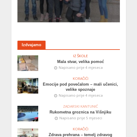
Izdvajamo
IZ ŠKOLE
Mala stvar, velika pomoć
Napisano prije 4 mjeseca
KORAČIĆI
Emocije pod povećalom – mali učenici,
velike spoznaje
Napisano prije 4 mjeseca
ZADARSKI KANTUNIĆ
Rukometna groznica na Višnjiku
Napisano prije 5 mjeseci
KORAČIĆI
Zdrava prehrana – temelj zdravog