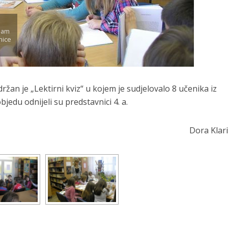
mam
nice
ržan je „Lektirni kviz“ u kojem je sudjelovalo 8 učenika iz
jedu odnijeli su predstavnici 4. a.
Dora Klarić