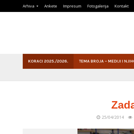
Arhiva
Ankete
Impresum
Fotogalerija
Kontakt
KORACI 2025./2026.
TEMA BROJA – MEDIJI I NJI
Zada
25/04/2014