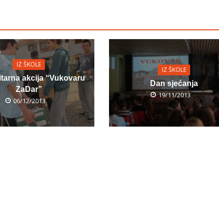
IZ ŠKOLE
IZ ŠKOLE
tarna akcija “Vukovaru
Dan sjećanja
ZaDar”
19/11/2013
06/12/2013