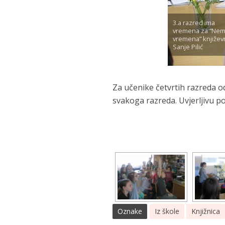
3.a razred ima
vremena za “Ne
vremena” književ
Sanje Pilić
Za učenike četvrtih razreda od
svakoga razreda. Uvjerljivu pob
Oznake
Iz škole
Knjižnica