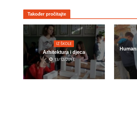
Također pročitajte
IZ ŠKOLE
Humani
Arhitektura i djeca
13/12/2013