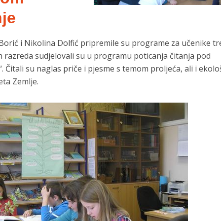
nje
orić i Nikolina Dolfić pripremile su programe za učenike tre
ih razreda sudjelovali su u programu poticanja čitanja pod
 Čitali su naglas priče i pjesme s temom proljeća, ali i ekol
ta Zemlje.