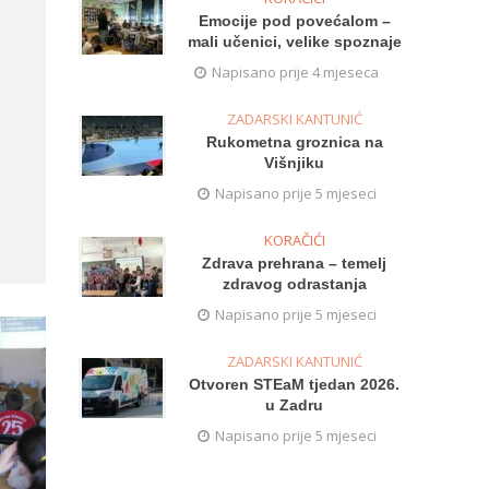
Emocije pod povećalom –
mali učenici, velike spoznaje
Napisano prije 4 mjeseca
ZADARSKI KANTUNIĆ
Rukometna groznica na
Višnjiku
Napisano prije 5 mjeseci
KORAČIĆI
Zdrava prehrana – temelj
zdravog odrastanja
Napisano prije 5 mjeseci
ZADARSKI KANTUNIĆ
Otvoren STEaM tjedan 2026.
u Zadru
Napisano prije 5 mjeseci