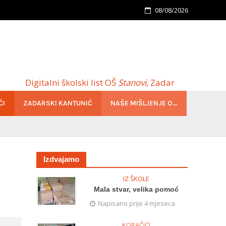
08/08/2026
Digitalni školski list OŠ
Stanovi
, Zadar
ĆI
ZADARSKI KANTUNIĆ
NAŠE MIŠLJENJE O…
Izdvajamo
IZ ŠKOLE
Mala stvar, velika pomoć
Napisano prije 4 mjeseca
KORAČIĆI