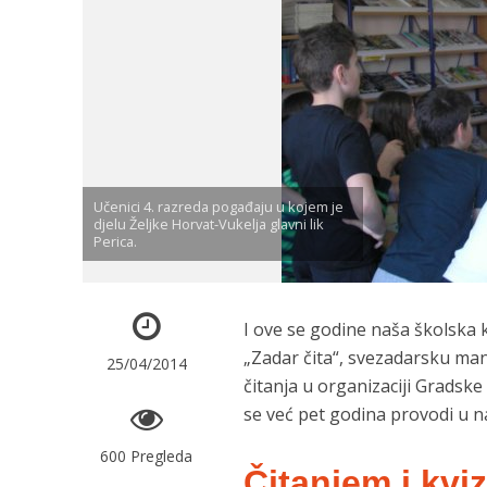
Učenici 4. razreda pogađaju u kojem je
djelu Željke Horvat-Vukelja glavni lik
Perica.
I ove se godine naša školska k
„Zadar čita“, svezadarsku man
25/04/2014
čitanja u organizaciji Gradske
se već pet godina provodi u 
600 Pregleda
Čitanjem i kv