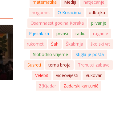
matematika
Mediji
natjecanje
nogomet
O Koracima
odbojka
Osamnaest godina Koraka
plivanje
Pljesak za
prvaši
radio
ruganje
rukomet
Šah
Škabrnja
školski vrt
Slobodno vrijeme
Stigla je pošta
Susreti
tema broja
Trenutci zabave
Velebit
Videovijesti
Vukovar
Z(K)adar
Zadarski kantunić