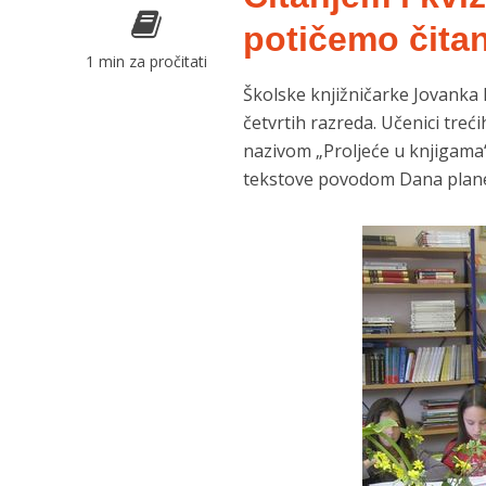
potičemo čita
1 min za pročitati
Školske knjižničarke Jovanka B
četvrtih razreda. Učenici treć
nazivom „Proljeće u knjigama“.
tekstove povodom Dana plane