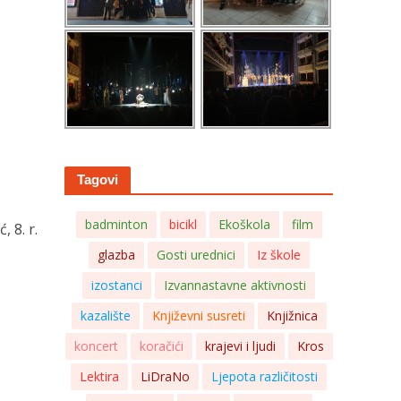
Tagovi
badminton
bicikl
Ekoškola
film
, 8. r.
glazba
Gosti urednici
Iz škole
izostanci
Izvannastavne aktivnosti
kazalište
Književni susreti
Knjižnica
koncert
koračići
krajevi i ljudi
Kros
Lektira
LiDraNo
Ljepota različitosti