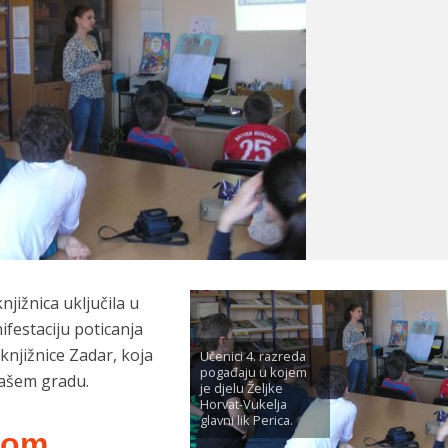
njižnica uključila u
ifestaciju poticanja
 knjižnice Zadar, koja
Učenici 4. razreda
pogađaju u kojem
našem gradu.
je djelu Željke
Horvat-Vukelja
glavni lik Perica.
izom