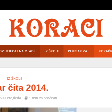
HOV UTJECAJ NA MLADE
IZ ŠKOLE
PLJESAK ZA…
KORAČI
IZ ŠKOLE
r čita 2014.
600 Pregleda
1 min za pročitati