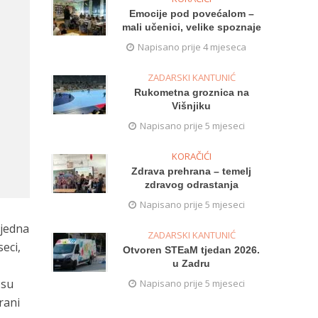
Emocije pod povećalom –
mali učenici, velike spoznaje
Napisano prije 4 mjeseca
ZADARSKI KANTUNIĆ
Rukometna groznica na
Višnjiku
Napisano prije 5 mjeseci
KORAČIĆI
Zdrava prehrana – temelj
zdravog odrastanja
Napisano prije 5 mjeseci
 jedna
ZADARSKI KANTUNIĆ
seci,
Otvoren STEaM tjedan 2026.
u Zadru
 su
Napisano prije 5 mjeseci
rani