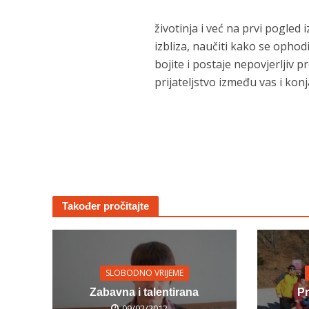
životinja i već na prvi pogled
izbliza, naučiti kako se ophodi
bojite i postaje nepovjerljiv p
prijateljstvo između vas i konj
Također pročitajte
SLOBODNO VRIJEME
Zabavna i talentirana
Pr
09/02/2012