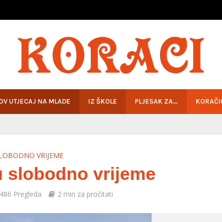
HOV UTJECAJ NA MLADE
IZ ŠKOLE
PLJESAK ZA…
KORAČI
LOBODNO VRIJEME
u slobodno vrijeme
486 Pregleda
2 min za pročitati