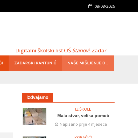
08/08/2026
Digitalni školski list OŠ
Stanovi
, Zadar
ĆI
ZADARSKI KANTUNIĆ
NAŠE MIŠLJENJE O…
Izdvajamo
IZ ŠKOLE
Mala stvar, velika pomoć
Napisano prije 4 mjeseca
KORAČIĆI