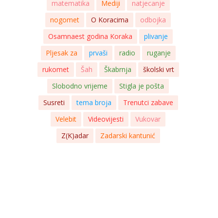
matematika
Mediji
natjecanje
nogomet
O Koracima
odbojka
Osamnaest godina Koraka
plivanje
Pljesak za
prvaši
radio
ruganje
rukomet
Šah
Škabrnja
školski vrt
Slobodno vrijeme
Stigla je pošta
Susreti
tema broja
Trenutci zabave
Velebit
Videovijesti
Vukovar
Z(K)adar
Zadarski kantunić