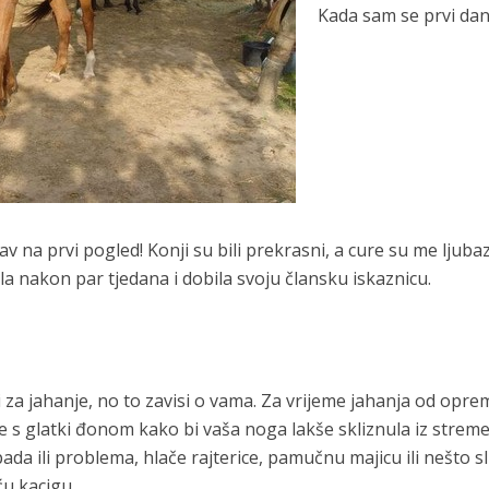
Kada sam se prvi da
ubav na prvi pogled! Konji su bili prekrasni, a cure su me ljub
la nakon par tjedana i dobila svoju člansku iskaznicu.
 za jahanje, no to zavisi o vama. Za vrijeme jahanja od opre
me s glatki đonom kako bi vaša noga lakše skliznula iz strem
a ili problema, hlače rajterice, pamučnu majicu ili nešto sl
ću kacigu.