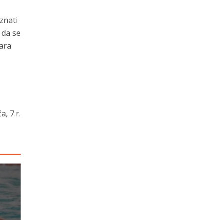
znati
 da se
vara
, 7.r.