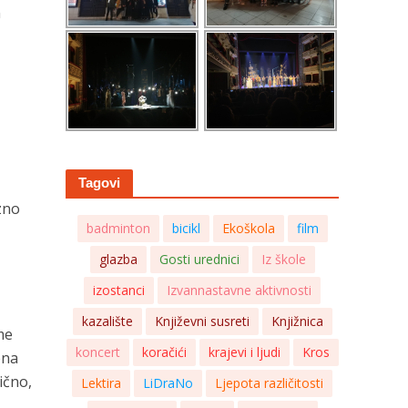
n
Tagovi
azno
badminton
bicikl
Ekoškola
film
glazba
Gosti urednici
Iz škole
izostanci
Izvannastavne aktivnosti
kazalište
Književni susreti
Knjižnica
me
koncert
koračići
krajevi i ljudi
Kros
ena
ično,
Lektira
LiDraNo
Ljepota različitosti