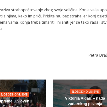
 izaziva strahopoštovanje zbog svoje veličine. Konje valja upo
ti s njima, kako im prići. Priđite mu bez straha jer konj osjeti
rema vama. Konja treba timariti i hraniti jer se tako rađa i st
a.
Petra Drača
SLOBODNO VRIJEME
SLOBODNO VRIJEME
Viktorija Vidaić – nada
ipreme u Sloveniji
zadarskog plivanja
04/02/2012