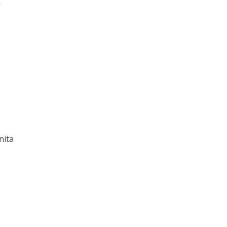
m
nita