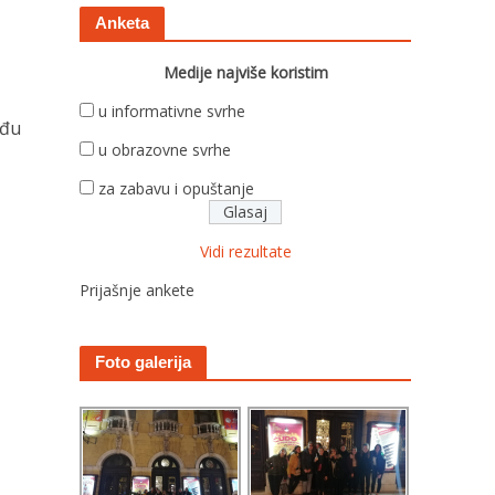
Anketa
Medije najviše koristim
u informativne svrhe
eđu
u obrazovne svrhe
za zabavu i opuštanje
a
Vidi rezultate
Prijašnje ankete
Foto galerija