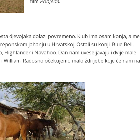
film
Pobjeda
.
dosta djevojaka dolazi povremeno. Klub ima osam konja, a m
 preponskom jahanju u Hrvatskoj. Ostali su konji: Blue Bell,
o, Highlander i Navahoo. Dan nam uveseljavaju i dvije male
te i William. Radosno očekujemo malo ždrijebe koje će nam n