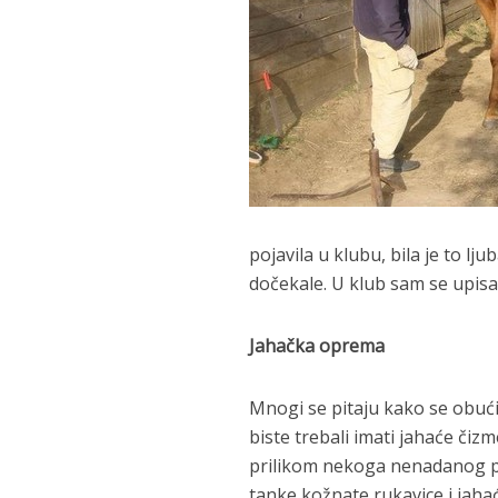
pojavila u klubu, bila je to lj
dočekale. U klub sam se upisa
Jahačka oprema
Mnogi se pitaju kako se obući
biste trebali imati jahaće čiz
prilikom nekoga nenadanog pad
tanke kožnate rukavice i jaha