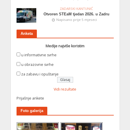
ZADARSKI KANTUNIĆ
Otvoren STEaM tjedan 2026. u Zadru
Napisano prije 5 mjeseci
Anketa
Medije najviše koristim
u informativne svrhe
u obrazovne svrhe
za zabavu i opuštanje
Vidi rezultate
Prijašnje ankete
Foto galerija