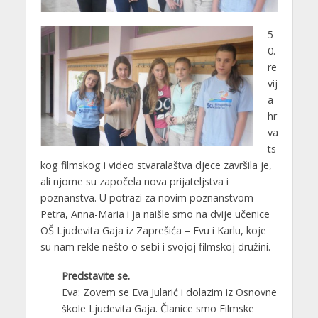
5
0.
re
vij
a
hr
va
ts
kog filmskog i video stvaralaštva djece završila je,
ali njome su započela nova prijateljstva i
poznanstva. U potrazi za novim poznanstvom
Petra, Anna-Maria i ja naišle smo na dvije učenice
OŠ Ljudevita Gaja iz Zaprešića
– Evu i Karlu, koje
su nam rekle nešto o sebi i svojoj filmskoj družini.
Predstavite se.
Eva: Zovem se Eva Jularić i dolazim iz Osnovne
škole Ljudevita Gaja. Članice smo Filmske