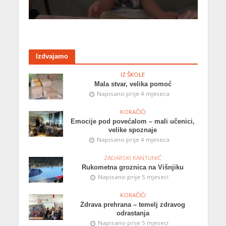
Izdvajamo
IZ ŠKOLE
Mala stvar, velika pomoć
Napisano prije 4 mjeseca
KORAČIĆI
Emocije pod povećalom – mali učenici,
velike spoznaje
Napisano prije 4 mjeseca
ZADARSKI KANTUNIĆ
Rukometna groznica na Višnjiku
Napisano prije 5 mjeseci
KORAČIĆI
Zdrava prehrana – temelj zdravog
odrastanja
Napisano prije 5 mjeseci