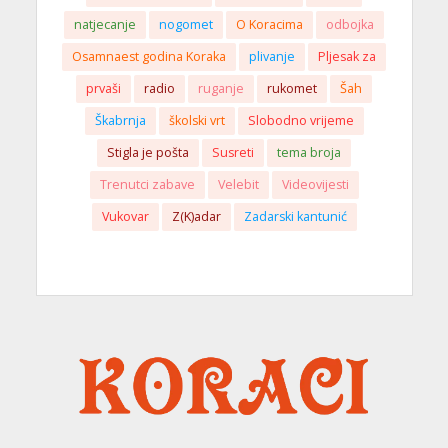
natjecanje
nogomet
O Koracima
odbojka
Osamnaest godina Koraka
plivanje
Pljesak za
prvaši
radio
ruganje
rukomet
Šah
Škabrnja
školski vrt
Slobodno vrijeme
Stigla je pošta
Susreti
tema broja
Trenutci zabave
Velebit
Videovijesti
Vukovar
Z(K)adar
Zadarski kantunić