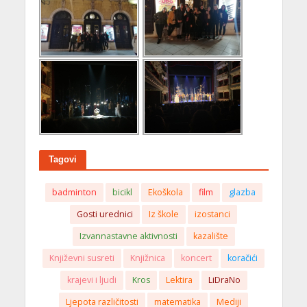
Tagovi
badminton
bicikl
Ekoškola
film
glazba
Gosti urednici
Iz škole
izostanci
Izvannastavne aktivnosti
kazalište
Književni susreti
Knjižnica
koncert
koračići
krajevi i ljudi
Kros
Lektira
LiDraNo
Ljepota različitosti
matematika
Mediji