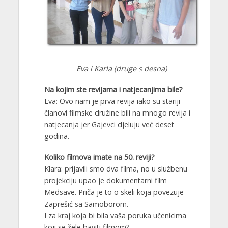
Eva i Karla (druge s desna)
Na kojim ste revijama i natjecanjima bile?
Eva: Ovo nam je prva revija iako su stariji
članovi filmske družine bili na mnogo revija i
natjecanja jer Gajevci djeluju već deset
godina.
Koliko filmova imate na 50. reviji?
Klara: prijavili smo dva filma, no u službenu
projekciju upao je dokumentarni film
Medsave. Priča je to o skeli koja povezuje
Zaprešić sa Samoborom.
I za kraj koja bi bila vaša poruka učenicima
koji se žele baviti filmom?