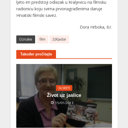
ljeto im predstoji odlazak u Kraljevicu na filmsku
radionicu koju svima prvonagrađenima daruje
Hrvatski filmski savez.
Dora Hrboka, 6.r.
Oznake
film
Z(K)adar
Također pročitajte
SUSRETI
Život uz jaslice
15/01/2013