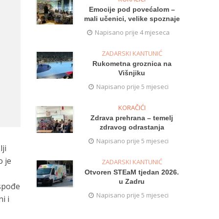
Emocije pod povećalom –
mali učenici, velike spoznaje
Napisano prije 4 mjeseca
ZADARSKI KANTUNIĆ
Rukometna groznica na
Višnjiku
Napisano prije 5 mjeseci
KORAČIĆI
Zdrava prehrana – temelj
zdravog odrastanja
Napisano prije 5 mjeseci
ji
o je
ZADARSKI KANTUNIĆ
Otvoren STEaM tjedan 2026.
u Zadru
ospođe
Napisano prije 5 mjeseci
i i