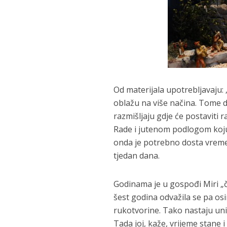
Od materijala upotrebljavaju: „
oblažu na više načina. Tome d
razmišljaju gdje će postaviti r
Rade i jutenom podlogom koju 
onda je potrebno dosta vreme
tjedan dana.
Godinama je u gospođi Miri „čuč
šest godina odvažila se pa os
rukotvorine. Tako nastaju unik
Tada joj, kaže, vrijeme stane 