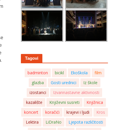
om
se
e
e
Tagovi
.
badminton
bicikl
Ekoškola
film
glazba
Gosti urednici
Iz škole
izostanci
Izvannastavne aktivnosti
kazalište
Književni susreti
Knjižnica
koncert
koračići
krajevi i ljudi
Kros
Lektira
LiDraNo
Ljepota različitosti