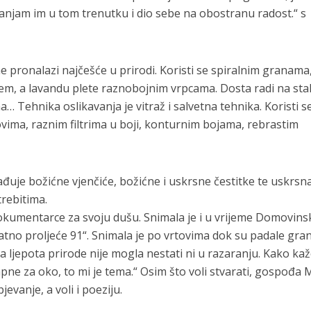
lanjam im u tom trenutku i dio sebe na obostranu radost.“ s
e pronalazi najčešće u prirodi. Koristi se spiralnim granama
em, a lavandu plete raznobojnim vrpcama. Dosta radi na sta
 Tehnika oslikavanja je vitraž i salvetna tehnika. Koristi s
ovima, raznim filtrima u boji, konturnim bojama, rebrastim
ađuje božićne vjenčiće, božićne i uskrsne čestitke te uskrsna
trebitima.
dokumentarce za svoju dušu. Snimala je i u vrijeme Domovin
 „Ratno proljeće 91“. Snimala je po vrtovima dok su padale gra
da ljepota prirode nije mogla nestati ni u razaranju. Kako kaž
pne za oko, to mi je tema.“ Osim što voli stvarati, gospođa 
jevanje, a voli i poeziju.