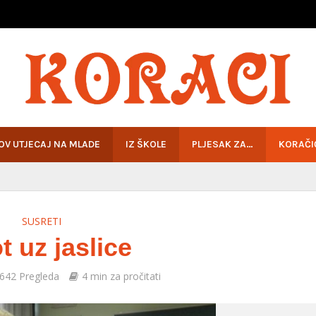
HOV UTJECAJ NA MLADE
IZ ŠKOLE
PLJESAK ZA…
KORAČI
SUSRETI
t uz jaslice
642 Pregleda
4 min za pročitati