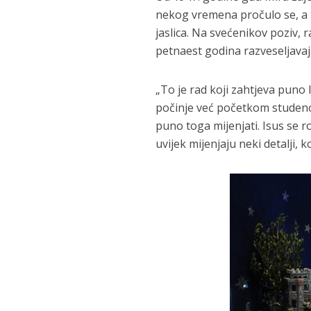
nekog vremena pročulo se, a t
jaslica. Na svećenikov poziv, r
petnaest godina razveseljavaj
„To je rad koji zahtjeva puno l
počinje već početkom studeno
puno toga mijenjati. Isus se ro
uvijek mijenjaju neki detalji,