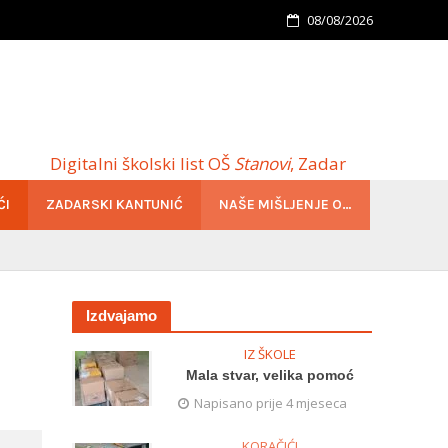
08/08/2026
Digitalni školski list OŠ
Stanovi
, Zadar
ĆI
ZADARSKI KANTUNIĆ
NAŠE MIŠLJENJE O…
Izdvajamo
IZ ŠKOLE
Mala stvar, velika pomoć
Napisano prije 4 mjeseca
KORAČIĆI