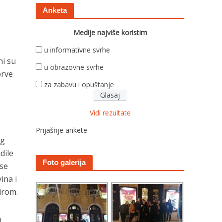
Anketa
Medije najviše koristim
u informativne svrhe
ni su
u obrazovne svrhe
prve
za zabavu i opuštanje
Vidi rezultate
Prijašnje ankete
og
dile
Foto galerija
 se
ina i
irom.
n