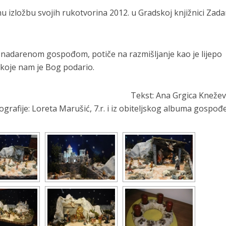
u izložbu svojih rukotvorina 2012. u Gradskoj knjižnici Zada
nadarenom gospođom, potiče na razmišljanje kao je lijepo
e koje nam je Bog podario.
Tekst: Ana Grgica Knežević
ografije: Loreta Marušić, 7.r. i iz obiteljskog albuma gospođ