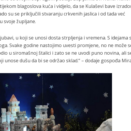
ijekom blagoslova kuća i vidjelo, da se Kulaševi bave izrad
ado su se priključili stvaranju crkvenih jaslica i od tada već
u svoje župljane.
jubavi, u koji se unosi dosta strpljenja i vremena. S idejama 
ga. Svake godine nastojimo uvesti promjene, no ne može s
dio u siromašnoj štalici i zato se ne uvodi puno novina, ali s
 koji unose dušu da bi se održao sklad.“ – dodaje gospođa Mira