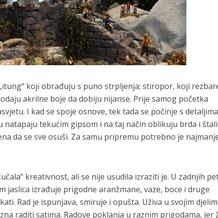
itung“ koji obrađuju s puno strpljenja; stiropor, koji rezbare
odaju akrilne boje da dobiju nijanse. Prije samog početka
asvjetu. I kad se spoje osnove, tek tada se počinje s detaljima
natapaju tekućim gipsom i na taj način oblikuju brda i štali
na da se sve osuši. Za samu pripremu potrebno je najmanj
ala“ kreativnost, ali se nije usudila izraziti je. U zadnjih pe
im jaslica izrađuje prigodne aranžmane, vaze, boce i druge
ati. Rad je ispunjava, smiruje i opušta. Uživa u svojim djelim
i zna raditi satima. Radove poklanja u raznim prigodama, jer ž