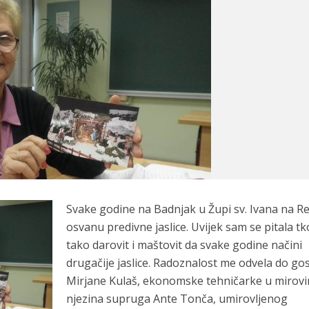
Svake godine na Badnjak u Župi sv. Ivana na Rel
osvanu predivne jaslice. Uvijek sam se pitala tk
tako darovit i maštovit da svake godine načini
drugačije jaslice. Radoznalost me odvela do g
Mirjane Kulaš, ekonomske tehničarke u mirovin
njezina supruga Ante Tonča, umirovljenog