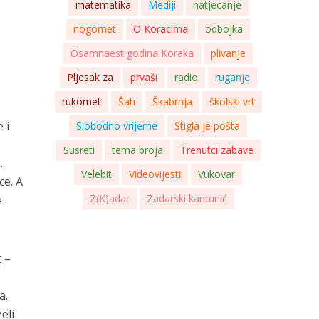
matematika
Mediji
natjecanje
nogomet
O Koracima
odbojka
Osamnaest godina Koraka
plivanje
Pljesak za
prvaši
radio
ruganje
rukomet
Šah
Škabrnja
školski vrt
 i
Slobodno vrijeme
Stigla je pošta
Susreti
tema broja
Trenutci zabave
.
Velebit
Videovijesti
Vukovar
ce. A
Z(K)adar
Zadarski kantunić
e
t –
a.
eli