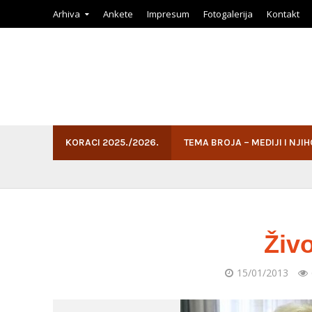
Arhiva
Ankete
Impresum
Fotogalerija
Kontakt
KORACI 2025./2026.
TEMA BROJA – MEDIJI I NJI
Živo
15/01/2013