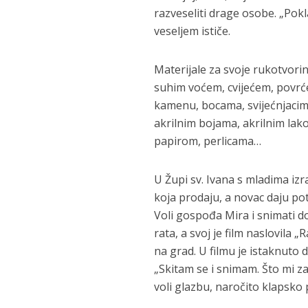
razveseliti drage osobe. „Pok
veseljem ističe.
Materijale za svoje rukotvorin
suhim voćem, cvijećem, povrć
kamenu, bocama, svijećnjacima…
akrilnim bojama, akrilnim lak
papirom, perlicama…
U Župi sv. Ivana s mladima izr
koja prodaju, a novac daju po
Voli gospođa Mira i snimati 
rata, a svoj je film naslovila
na grad. U filmu je istaknuto 
„Skitam se i snimam. Što mi za
voli glazbu, naročito klapsko p