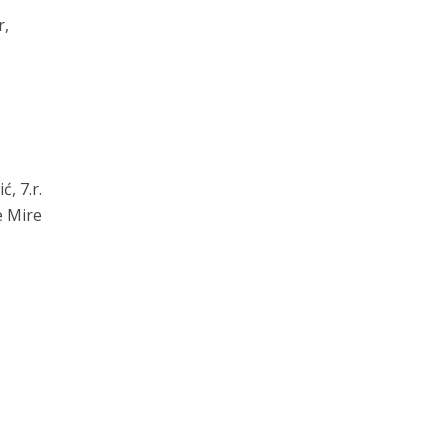
r,
, 7.r.
e Mire