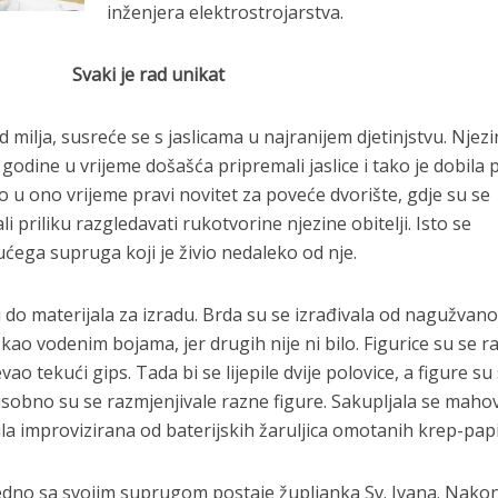
inženjera elektrostrojarstva.
Svaki je rad unikat
milja, susreće se s jaslicama u najranijem djetinjstvu. Njezi
godine u vrijeme došašća pripremali jaslice i tako je dobila 
 to u ono vrijeme pravi novitet za poveće dvorište, gdje su se
mali priliku razgledavati rukotvorine njezine obitelji. Isto se
ućega supruga koji je živio nedaleko od nje.
ći do materijala za izradu. Brda su se izrađivala od nagužvan
o vodenim bojama, jer drugih nije ni bilo. Figurice su se ra
vao tekući gips. Tada bi se lijepile dvije polovice, a figure su
obno su se razmjenjivale razne figure. Sakupljala se mahov
bila improvizirana od baterijskih žaruljica omotanih krep-pap
edno sa svojim suprugom postaje župljanka Sv. Ivana. Nako