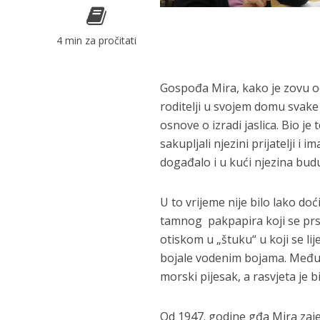
4 min za pročitati
Gospođa Mira, kako je zovu od 
roditelji u svojem domu svake 
osnove o izradi jaslica. Bio je
sakupljali njezini prijatelji i i
događalo i u kući njezina bud
U to vrijeme nije bilo lako do
tamnog pakpapira koji se prska
otiskom u „štuku“ u koji se lije
bojale vodenim bojama. Međus
morski pijesak, a rasvjeta je 
Od 1947. godine gđa Mira zaj