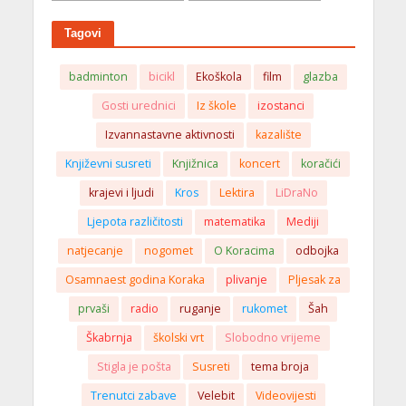
Tagovi
badminton
bicikl
Ekoškola
film
glazba
Gosti urednici
Iz škole
izostanci
Izvannastavne aktivnosti
kazalište
Književni susreti
Knjižnica
koncert
koračići
krajevi i ljudi
Kros
Lektira
LiDraNo
Ljepota različitosti
matematika
Mediji
natjecanje
nogomet
O Koracima
odbojka
Osamnaest godina Koraka
plivanje
Pljesak za
prvaši
radio
ruganje
rukomet
Šah
Škabrnja
školski vrt
Slobodno vrijeme
Stigla je pošta
Susreti
tema broja
Trenutci zabave
Velebit
Videovijesti