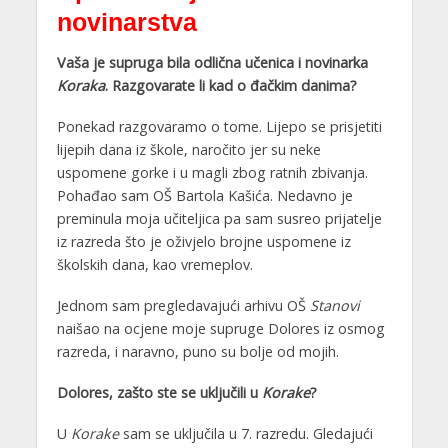
novinarstva
Vaša je supruga bila odlična učenica i novinarka
Koraka
. Razgovarate li kad o đačkim danima?
Ponekad razgovaramo o tome. Lijepo se prisjetiti
lijepih dana iz škole, naročito jer su neke
uspomene gorke i u magli zbog ratnih zbivanja.
Pohađao sam OŠ Bartola Kašića. Nedavno je
preminula moja učiteljica pa sam susreo prijatelje
iz razreda što je oživjelo brojne uspomene iz
školskih dana, kao vremeplov.
Jednom sam pregledavajući arhivu OŠ
Stanovi
naišao na ocjene moje supruge Dolores iz osmog
razreda, i naravno, puno su bolje od mojih.
Dolores, zašto ste se uključili u
Korake
?
U
Korake
sam se uključila u 7. razredu. Gledajući