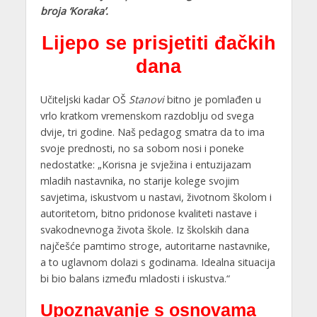
broja ‘Koraka’.
Lijepo se prisjetiti đačkih
dana
Učiteljski kadar OŠ
Stanovi
bitno je pomlađen u
vrlo kratkom vremenskom razdoblju od svega
dvije, tri godine. Naš pedagog smatra da to ima
svoje prednosti, no sa sobom nosi i poneke
nedostatke: „Korisna je svježina i entuzijazam
mladih nastavnika, no starije kolege svojim
savjetima, iskustvom u nastavi, životnom školom i
autoritetom, bitno pridonose kvaliteti nastave i
svakodnevnoga života škole. Iz školskih dana
najčešće pamtimo stroge, autoritarne nastavnike,
a to uglavnom dolazi s godinama. Idealna situacija
bi bio balans između mladosti i iskustva.“
Upoznavanje s osnovama