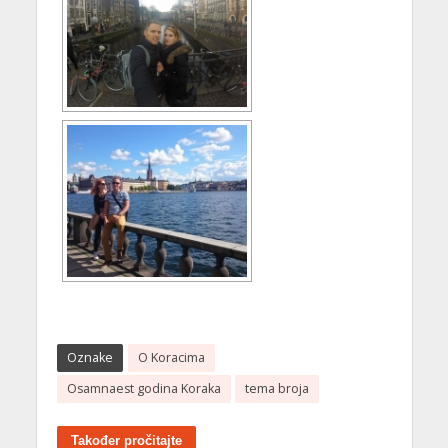
Oznake
O Koracima
Osamnaest godina Koraka
tema broja
Također pročitajte