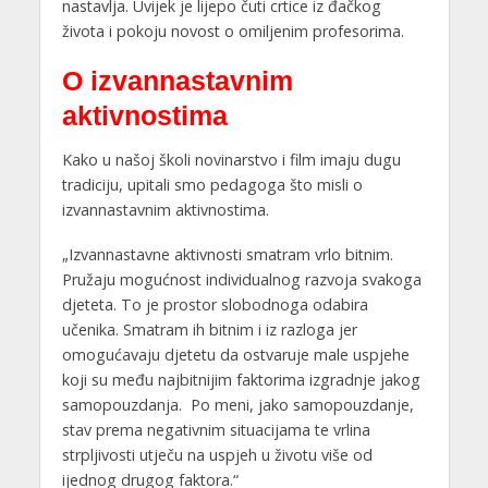
nastavlja. Uvijek je lijepo čuti crtice iz đačkog
života i pokoju novost o omiljenim profesorima.
O izvannastavnim
aktivnostima
Kako u našoj školi novinarstvo i film imaju dugu
tradiciju, upitali smo pedagoga što misli o
izvannastavnim aktivnostima.
„Izvannastavne aktivnosti smatram vrlo bitnim.
Pružaju mogućnost individualnog razvoja svakoga
djeteta. To je prostor slobodnoga odabira
učenika. Smatram ih bitnim i iz razloga jer
omogućavaju djetetu da ostvaruje male uspjehe
koji su među najbitnijim faktorima izgradnje jakog
samopouzdanja. Po meni, jako samopouzdanje,
stav prema negativnim situacijama te vrlina
strpljivosti utječu na uspjeh u životu više od
ijednog drugog faktora.“