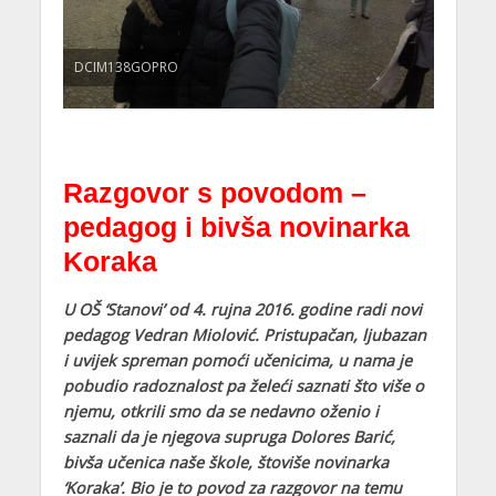
DCIM138GOPRO
Razgovor s povodom –
pedagog i bivša novinarka
Koraka
U OŠ ‘Stanovi’ od 4. rujna 2016. godine radi novi
pedagog Vedran Miolović. Pristupačan, ljubazan
i uvijek spreman pomoći učenicima, u nama je
pobudio radoznalost pa želeći saznati što više o
njemu, otkrili smo da se nedavno oženio i
saznali da je njegova supruga Dolores Barić,
bivša učenica naše škole, štoviše novinarka
‘Koraka’. Bio je to povod za razgovor na temu