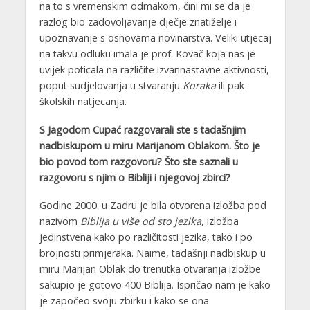
na to s vremenskim odmakom, čini mi se da je
razlog bio zadovoljavanje dječje znatiželje i
upoznavanje s osnovama novinarstva. Veliki utjecaj
na takvu odluku imala je prof. Kovač koja nas je
uvijek poticala na različite izvannastavne aktivnosti,
poput sudjelovanja u stvaranju
Koraka
ili pak
školskih natjecanja.
S Jagodom Cupać razgovarali ste s tadašnjim
nadbiskupom u miru Marijanom Oblakom. Što je
bio povod tom razgovoru? Što ste saznali u
razgovoru s njim o Bibliji i njegovoj zbirci?
Godine 2000. u Zadru je bila otvorena izložba pod
nazivom
Biblija u više od sto jezika
, izložba
jedinstvena kako po različitosti jezika, tako i po
brojnosti primjeraka. Naime, tadašnji nadbiskup u
miru Marijan Oblak do trenutka otvaranja izložbe
sakupio je gotovo 400 Biblija. Ispričao nam je kako
je započeo svoju zbirku i kako se ona