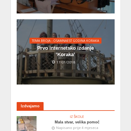
TEMA BROJA - OSAMNAEST GODINA KORAKA
Prvo internetsko izdanje
‘Koraka’
17/01/2018
Izdvajamo
IZ ŠKOLE
Mala stvar, velika pomoć
Napisano prije 4 mjeseca