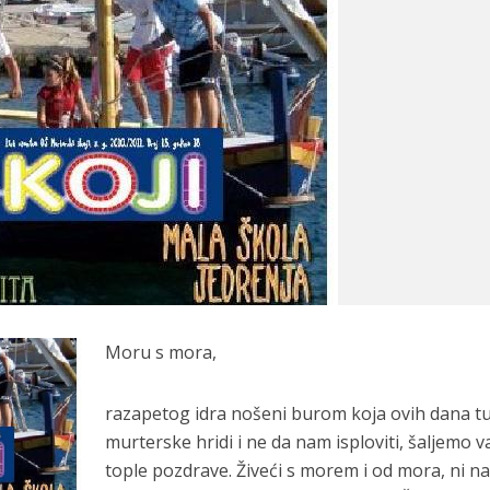
Moru s mora,
razapetog idra nošeni burom koja ovih dana t
murterske hridi i ne da nam isploviti, šaljemo 
tople pozdrave. Živeći s morem i od mora, ni n