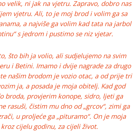
no velik, ni jak na vjetru. Zapravo, dobro nas
bijem vjetru. Ali, to je moj brod i volim ga sa
nama, a najviše ga volim kad tata na jarbol
ntinu“
s jedrom i pustimo se niz vjetar.
, što bih ja volio, ali sudjelujemo na svim
ru i Betini. Imamo i dvije nagrade za drugo
te našim brodom je vozio otac, a od prije tri
ozim ja, a posada je moja obitelj. Kad god
broda, provjerim konope, sidro, ljeti ga
ne rasuši, čistim mu dno od „grcov“, zimi ga
rači, u proljeće ga „pituramo“. On je moja
 kroz cijelu godinu, za cijeli život.