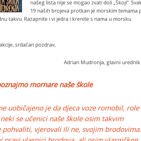
našeg lista nije se mogao zvati doli „Škoji“. Sva
19 naših brojeva protkan je morskim temama 
dnu takvu. Razapnite i vi jedra i krenite s nama u morsku
kcije, srdačan pozdrav,
Adrian Mudronja, glavni urednik
oznajmo mornare naše škole
e uobičajeno je da djeca voze romobil, role
No neki se učenici naše škole osim takvim
pohvaliti, vjerovali ili ne, svojim brodovima
 pravi vlasnici brodova, ali osim vlasničkog