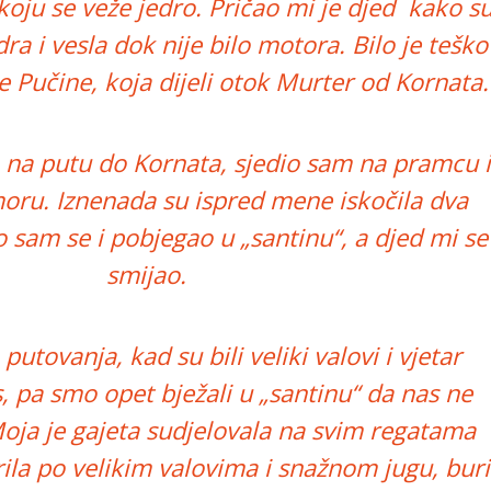
koju se veže jedro. Pričao mi je djed kako s
edra i vesla dok nije bilo motora. Bilo je teško
le Pučine, koja dijeli otok Murter od Kornata.
 na putu do Kornata, sjedio sam na pramcu i
ru. Iznenada su ispred mene iskočila dva
o sam se i pobjegao u „santinu“, a djed mi se
smijao.
h putovanja, kad su bili veliki valovi i vjetar
, pa smo opet bježali u „santinu“ da nas ne
oja je gajeta sudjelovala na svim regatama
rila po velikim valovima i snažnom jugu, buri