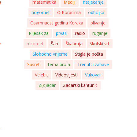
u
matematika
Mediji
natjecanje
nogomet
O Koracima
odbojka
Osamnaest godina Koraka
plivanje
Pljesak za
prvaši
radio
ruganje
rukomet
Šah
Škabrnja
školski vrt
Slobodno vrijeme
Stigla je pošta
Susreti
tema broja
Trenutci zabave
Velebit
Videovijesti
Vukovar
Z(K)adar
Zadarski kantunić