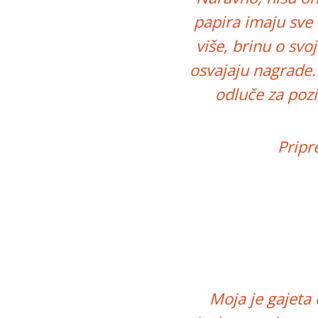
papira imaju sve 
više, brinu o sv
osvajaju nagrade.
odluče za pozi
Pripr
Moja je gajeta