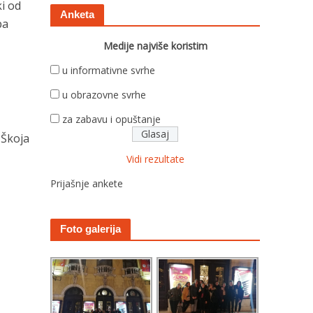
ki od
Anketa
pa
Medije najviše koristim
u informativne svrhe
u obrazovne svrhe
za zabavu i opuštanje
 Škoja
Vidi rezultate
Prijašnje ankete
Foto galerija
.