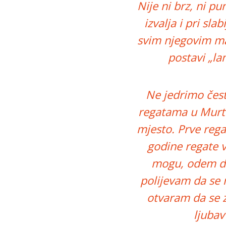
Nije ni brz, ni pu
izvalja i pri sla
svim njegovim ma
postavi „la
Ne jedrimo često
regatama u Murte
mjesto. Prve rega
godine regate v
mogu, odem do 
polijevam da se 
otvaram da se z
ljubav