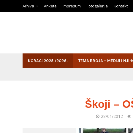
Arhiva
Ankete
Impresum
Fotogalerija
Kontakt
KORACI 2025./2026.
TEMA BROJA – MEDIJI I NJI
Škoji – O
28/01/2012