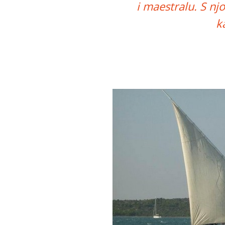
i maestralu. S nj
k