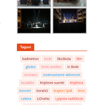
Tagovi
badminton
bicikl
Ekoškola
film
glazba
Gosti urednici
Iz škole
izostanci
Izvannastavne aktivnosti
kazalište
Književni susreti
Knjižnica
koncert
koračići
krajevi i ljudi
Kros
Lektira
LiDraNo
Ljepota različitosti