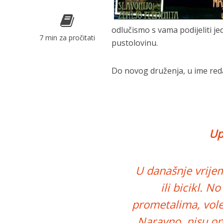
odlučismo s vama podijeliti je
7 min za pročitati
pustolovinu.
Do novog druženja, u ime reda
Up
U današnje vrijem
ili bicikl. 
prometalima, vole 
Naravno, nisu oni