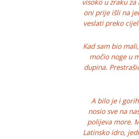
visoko u zraku za 
oni prije išli na j
veslati preko cije
Kad sam bio mali,
močio noge u mo
dupina. Prestraši
A bilo je i gori
nosio sve na nas
polijeva more. M
Latinsko idro, jed