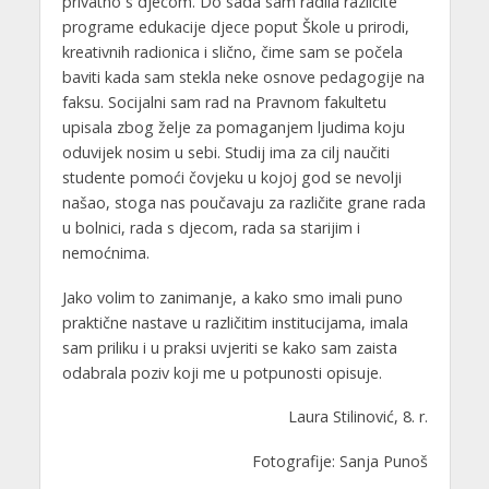
privatno s djecom. Do sada sam radila različite
programe edukacije djece poput Škole u prirodi,
kreativnih radionica i slično, čime sam se počela
baviti kada sam stekla neke osnove pedagogije na
faksu. Socijalni sam rad na Pravnom fakultetu
upisala zbog želje za pomaganjem ljudima koju
oduvijek nosim u sebi. Studij ima za cilj naučiti
studente pomoći čovjeku u kojoj god se nevolji
našao, stoga nas poučavaju za različite grane rada
u bolnici, rada s djecom, rada sa starijim i
nemoćnima.
Jako volim to zanimanje, a kako smo imali puno
praktične nastave u različitim institucijama, imala
sam priliku i u praksi uvjeriti se kako sam zaista
odabrala poziv koji me u potpunosti opisuje.
Laura Stilinović, 8. r.
Fotografije: Sanja Punoš