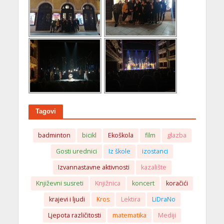
Tagovi
badminton
bicikl
Ekoškola
film
glazba
Gosti urednici
Iz škole
izostanci
Izvannastavne aktivnosti
kazalište
Književni susreti
Knjižnica
koncert
koračići
krajevi i ljudi
Kros
Lektira
LiDraNo
Ljepota različitosti
matematika
Mediji