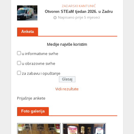
ZADARSKI KANTUNIĆ
Otvoren STEaM tjedan 2026. u Zadru
Napisano prije 5 mjeseci
Anketa
Medije najviše koristim
u informativne svrhe
u obrazovne svrhe
za zabavu i opuštanje
Vidi rezultate
Prijašnje ankete
Foto galerija