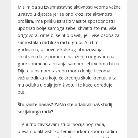
Mislim da su izvannastavne aktivnosti veoma važne
u razvoju djeteta jer se ono kroz iste aktivnosti
profilira, ima priliku istražiti vlastite sposobnosti i
upoznati bolje samoga sebe, shvatiti što mu više
odgovora, čime bi se htio baviti, je li više osoba za
samostalan rad ili za rad u grupi. A u tim
godinama, osnovnoškolskog obrazovanja,
smatram da je pomoć u nalaženju odgovora na
gore spomenuta pitanja samom sebi veoma bitna.
Dijete u osmom razredu mora donijeti veoma
važnu odluku u koju će srednju školu krenuti, a ta
mu odluka u daljnjem životu i te kako određuje
put.
Što radite danas? Zašto ste odabrali baš studij
socijalnoga rada?
Trenutno završavam studij Socijalnog rada,
pjevam u aktivističko-feminističkom zboru i radim