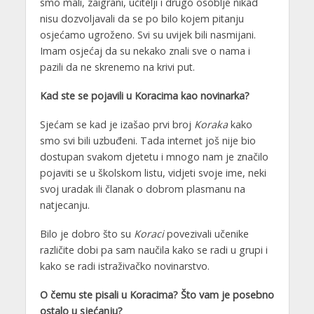
smo mali, zaigrani, učitelji i drugo osoblje nikad
nisu dozvoljavali da se po bilo kojem pitanju
osjećamo ugroženo. Svi su uvijek bili nasmijani.
Imam osjećaj da su nekako znali sve o nama i
pazili da ne skrenemo na krivi put.
Kad ste se pojavili u Koracima kao novinarka?
Sjećam se kad je izašao prvi broj
Koraka
kako
smo svi bili uzbuđeni. Tada internet još nije bio
dostupan svakom djetetu i mnogo nam je značilo
pojaviti se u školskom listu, vidjeti svoje ime, neki
svoj uradak ili članak o dobrom plasmanu na
natjecanju.
Bilo je dobro što su
Koraci
povezivali učenike
različite dobi pa sam naučila kako se radi u grupi i
kako se radi istraživačko novinarstvo.
O čemu ste pisali u Koracima? Što vam je posebno
ostalo u sjećanju?