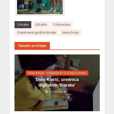
Oznake
LiDraNo
O Koracima
Osamnaest godina Koraka
tema broja
Također pročitajte
TEMA BROJA - OSAMNAEST GODINA KORAKA
Dora Klarić, urednica
digitalnih ‘Koraka’
19/01/2018