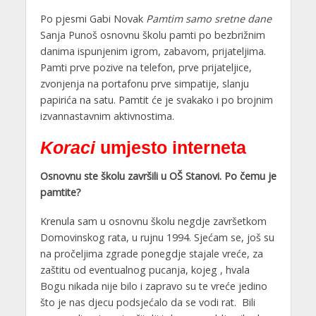
Po pjesmi Gabi Novak
Pamtim samo sretne dane
Sanja Punoš osnovnu školu pamti po bezbrižnim
danima ispunjenim igrom, zabavom, prijateljima.
Pamti prve pozive na telefon, prve prijateljice,
zvonjenja na portafonu prve simpatije, slanju
papirića na satu. Pamtit će je svakako i po brojnim
izvannastavnim aktivnostima.
Koraci
umjesto interneta
Osnovnu ste školu završili u OŠ Stanovi. Po čemu je
pamtite?
Krenula sam u osnovnu školu negdje završetkom
Domovinskog rata, u rujnu 1994. Sjećam se, još su
na pročeljima zgrade ponegdje stajale vreće, za
zaštitu od eventualnog pucanja, kojeg , hvala
Bogu nikada nije bilo i zapravo su te vreće jedino
što je nas djecu podsjećalo da se vodi rat. Bili