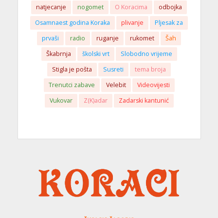
natjecanje
nogomet
O Koracima
odbojka
Osamnaest godina Koraka
plivanje
Pljesak za
prvaši
radio
ruganje
rukomet
Šah
Škabrnja
školski vrt
Slobodno vrijeme
Stigla je pošta
Susreti
tema broja
Trenutci zabave
Velebit
Videovijesti
Vukovar
Z(K)adar
Zadarski kantunić