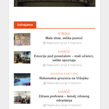
Izdvajamo
IZ ŠKOLE
Mala stvar, velika pomoć
Napisano prije 4 mjeseca
KORAČIĆI
Emocije pod povećalom – mali učenici,
velike spoznaje
Napisano prije 4 mjeseca
ZADARSKI KANTUNIĆ
Rukometna groznica na Višnjiku
Napisano prije 5 mjeseci
KORAČIĆI
Zdrava prehrana – temelj zdravog
odrastanja
Napisano prije 5 mjeseci